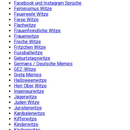
Facebook und Instagram Sprüche
Feminismus Witze
Feuerwehr Witze
Fiese Witze
Flachwitze
Frauenfeindliche Witze
Frauenwitze
Freche Witze
Fritzchen Witze
Fussballwitze
Geburtstagswitze
Germans / Deutsche Memes
GEZ-Witze
Greta Memes
Halloweenwitze
Herr Ober Witze
Ingenieurwitze
Jägerwitze
Juden Witze
Juristenwitze
Kanibalenwitze
Kifferwitze
Kinderwitze
Kirchenwitze