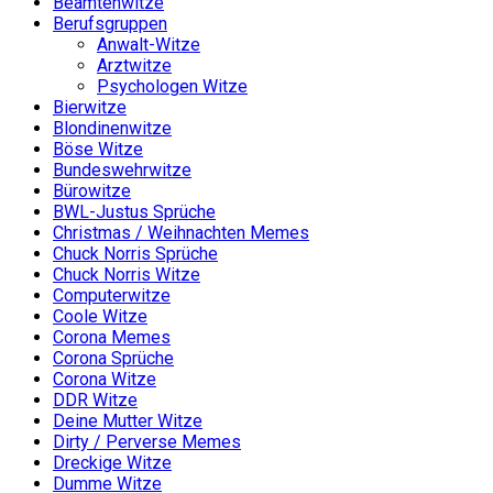
Beamtenwitze
Berufsgruppen
Anwalt-Witze
Arztwitze
Psychologen Witze
Bierwitze
Blondinenwitze
Böse Witze
Bundeswehrwitze
Bürowitze
BWL-Justus Sprüche
Christmas / Weihnachten Memes
Chuck Norris Sprüche
Chuck Norris Witze
Computerwitze
Coole Witze
Corona Memes
Corona Sprüche
Corona Witze
DDR Witze
Deine Mutter Witze
Dirty / Perverse Memes
Dreckige Witze
Dumme Witze