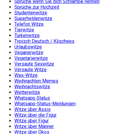
Sprüche wenn Sie dich Schlampe nennen
Sprüche zur Hochzeit
Studentenwitze
Superheldenwitze
Telefon Witze
Tierwitze
Türkenwitze
Typisch Deutsch / Klischees
Urlaubswitze
Veganerwitze
Vegetarierwitze
Versaute Sexwitze
Versaute Witze
Was-Witze
Weihnachten Memes
Weihnachtswitze
Wetterwitze
Whatsapp Status
Whatsapp-Status-Meldungen
Witze über Assis
Witze über die Figur
Witze über Figur
Witze über Männer
Witze über Ökos