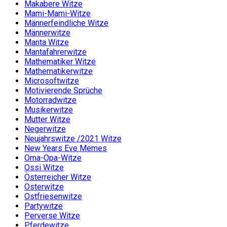
Makabere Witze
Mami-Mami-Witze
Männerfeindliche Witze
Männerwitze
Manta Witze
Mantafahrerwitze
Mathematiker Witze
Mathematikerwitze
Microsoftwitze
Motivierende Sprüche
Motorradwitze
Musikerwitze
Mutter Witze
Negerwitze
Neujahrswitze /2021 Witze
New Years Eve Memes
Oma-Opa-Witze
Ossi Witze
Österreicher Witze
Osterwitze
Ostfriesenwitze
Partywitze
Perverse Witze
Pferdewitze