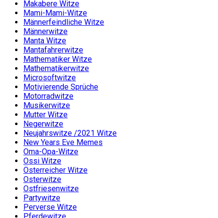
Makabere Witze
Mami-Mami-Witze
Männerfeindliche Witze
Männerwitze
Manta Witze
Mantafahrerwitze
Mathematiker Witze
Mathematikerwitze
Microsoftwitze
Motivierende Sprüche
Motorradwitze
Musikerwitze
Mutter Witze
Negerwitze
Neujahrswitze /2021 Witze
New Years Eve Memes
Oma-Opa-Witze
Ossi Witze
Österreicher Witze
Osterwitze
Ostfriesenwitze
Partywitze
Perverse Witze
Pferdewitze