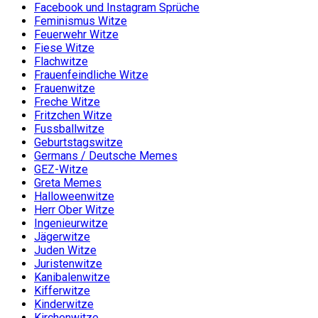
Facebook und Instagram Sprüche
Feminismus Witze
Feuerwehr Witze
Fiese Witze
Flachwitze
Frauenfeindliche Witze
Frauenwitze
Freche Witze
Fritzchen Witze
Fussballwitze
Geburtstagswitze
Germans / Deutsche Memes
GEZ-Witze
Greta Memes
Halloweenwitze
Herr Ober Witze
Ingenieurwitze
Jägerwitze
Juden Witze
Juristenwitze
Kanibalenwitze
Kifferwitze
Kinderwitze
Kirchenwitze