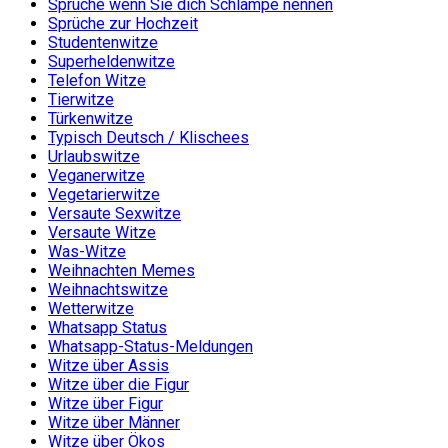
Sprüche wenn Sie dich Schlampe nennen
Sprüche zur Hochzeit
Studentenwitze
Superheldenwitze
Telefon Witze
Tierwitze
Türkenwitze
Typisch Deutsch / Klischees
Urlaubswitze
Veganerwitze
Vegetarierwitze
Versaute Sexwitze
Versaute Witze
Was-Witze
Weihnachten Memes
Weihnachtswitze
Wetterwitze
Whatsapp Status
Whatsapp-Status-Meldungen
Witze über Assis
Witze über die Figur
Witze über Figur
Witze über Männer
Witze über Ökos