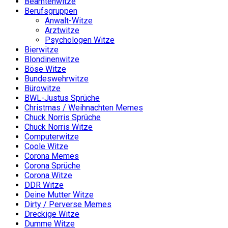
Beamtenwitze
Berufsgruppen
Anwalt-Witze
Arztwitze
Psychologen Witze
Bierwitze
Blondinenwitze
Böse Witze
Bundeswehrwitze
Bürowitze
BWL-Justus Sprüche
Christmas / Weihnachten Memes
Chuck Norris Sprüche
Chuck Norris Witze
Computerwitze
Coole Witze
Corona Memes
Corona Sprüche
Corona Witze
DDR Witze
Deine Mutter Witze
Dirty / Perverse Memes
Dreckige Witze
Dumme Witze