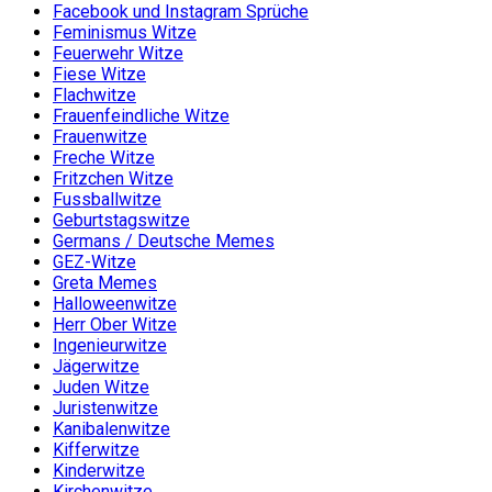
Facebook und Instagram Sprüche
Feminismus Witze
Feuerwehr Witze
Fiese Witze
Flachwitze
Frauenfeindliche Witze
Frauenwitze
Freche Witze
Fritzchen Witze
Fussballwitze
Geburtstagswitze
Germans / Deutsche Memes
GEZ-Witze
Greta Memes
Halloweenwitze
Herr Ober Witze
Ingenieurwitze
Jägerwitze
Juden Witze
Juristenwitze
Kanibalenwitze
Kifferwitze
Kinderwitze
Kirchenwitze