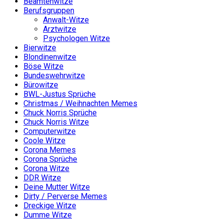
Beamtenwitze
Berufsgruppen
Anwalt-Witze
Arztwitze
Psychologen Witze
Bierwitze
Blondinenwitze
Böse Witze
Bundeswehrwitze
Bürowitze
BWL-Justus Sprüche
Christmas / Weihnachten Memes
Chuck Norris Sprüche
Chuck Norris Witze
Computerwitze
Coole Witze
Corona Memes
Corona Sprüche
Corona Witze
DDR Witze
Deine Mutter Witze
Dirty / Perverse Memes
Dreckige Witze
Dumme Witze