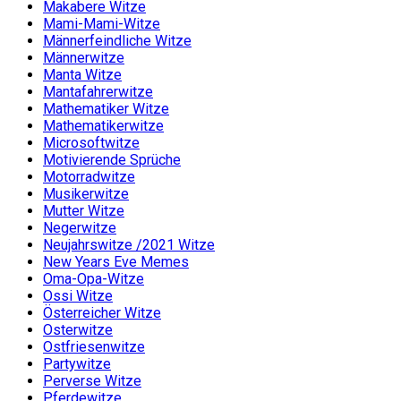
Makabere Witze
Mami-Mami-Witze
Männerfeindliche Witze
Männerwitze
Manta Witze
Mantafahrerwitze
Mathematiker Witze
Mathematikerwitze
Microsoftwitze
Motivierende Sprüche
Motorradwitze
Musikerwitze
Mutter Witze
Negerwitze
Neujahrswitze /2021 Witze
New Years Eve Memes
Oma-Opa-Witze
Ossi Witze
Österreicher Witze
Osterwitze
Ostfriesenwitze
Partywitze
Perverse Witze
Pferdewitze