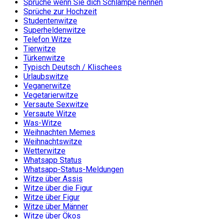
Sprüche wenn Sie dich Schlampe nennen
Sprüche zur Hochzeit
Studentenwitze
Superheldenwitze
Telefon Witze
Tierwitze
Türkenwitze
Typisch Deutsch / Klischees
Urlaubswitze
Veganerwitze
Vegetarierwitze
Versaute Sexwitze
Versaute Witze
Was-Witze
Weihnachten Memes
Weihnachtswitze
Wetterwitze
Whatsapp Status
Whatsapp-Status-Meldungen
Witze über Assis
Witze über die Figur
Witze über Figur
Witze über Männer
Witze über Ökos