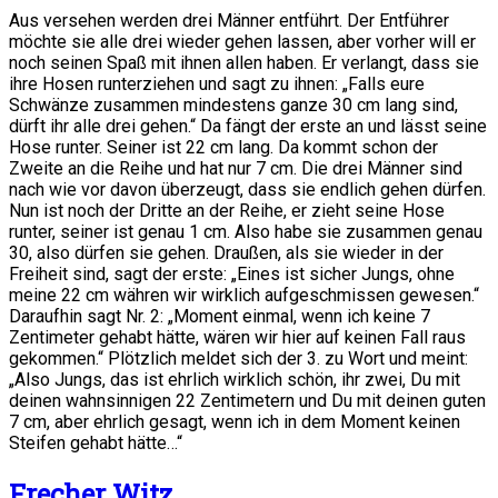
Aus versehen werden drei Männer entführt. Der Entführer
möchte sie alle drei wieder gehen lassen, aber vorher will er
noch seinen Spaß mit ihnen allen haben. Er verlangt, dass sie
ihre Hosen runterziehen und sagt zu ihnen: „Falls eure
Schwänze zusammen mindestens ganze 30 cm lang sind,
dürft ihr alle drei gehen.“ Da fängt der erste an und lässt seine
Hose runter. Seiner ist 22 cm lang. Da kommt schon der
Zweite an die Reihe und hat nur 7 cm. Die drei Männer sind
nach wie vor davon überzeugt, dass sie endlich gehen dürfen.
Nun ist noch der Dritte an der Reihe, er zieht seine Hose
runter, seiner ist genau 1 cm. Also habe sie zusammen genau
30, also dürfen sie gehen. Draußen, als sie wieder in der
Freiheit sind, sagt der erste: „Eines ist sicher Jungs, ohne
meine 22 cm währen wir wirklich aufgeschmissen gewesen.“
Daraufhin sagt Nr. 2: „Moment einmal, wenn ich keine 7
Zentimeter gehabt hätte, wären wir hier auf keinen Fall raus
gekommen.“ Plötzlich meldet sich der 3. zu Wort und meint:
„Also Jungs, das ist ehrlich wirklich schön, ihr zwei, Du mit
deinen wahnsinnigen 22 Zentimetern und Du mit deinen guten
7 cm, aber ehrlich gesagt, wenn ich in dem Moment keinen
Steifen gehabt hätte…“
Frecher Witz