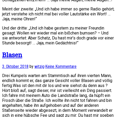
Meint der zweite: „Und ich habe immer so gerne Radio gehört;
jetzt verstehe ich nicht mal bei voller Lautstärke ein Wort! …
Jaja, meine Ohren!“
Und der dritte: „Und ich habe gestern zu meiner Freundin
gesagt: Wollen wir wieder mal ein bißchen bumsen? – Und
sie antwortet: Aber Schatz, Du hast mir’s doch grade vor einer
Stunde besorgt! … Jaja, mein Gedächtnis!“
Blasen
3. Oktober 2018
by
witzig
·
Keine Kommentare
Drei Kumpels warten am Stammtisch auf ihren vierten Mann,
endlich kommt er, das ganze Gesicht voller Blasen und völlig
fertig.Was ist den mit dir los und wie siehst du denn aus ?
Hört bloß auf, sagt dieser, mir ist vielleicht ein Ding passiert.
Ich fahre mit meinem Auto die Landstraße lang, da hüpft ein
Frosch über die Straße. Ich wollte ihn nicht tot fahren und bin
angehalten, habe ihn aufgehoben und auf der anderen
Staßenseite wieder abgesezt, in dem Moment verwandelt er
sich in eine hübsche Fee und sagt zu mir: Du hast mir soeben