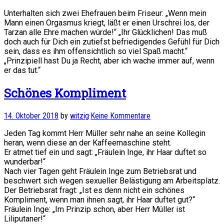
Unterhalten sich zwei Ehefrauen beim Friseur: „Wenn mein
Mann einen Orgasmus kriegt, läßt er einen Urschrei los, der
Tarzan alle Ehre machen würde!“ „Ihr Glücklichen! Das muß
doch auch für Dich ein zutiefst befriedigendes Gefühl für Dich
sein, dass es ihm offensichtlich so viel Spaß macht.“
„Prinzipiell hast Du ja Recht, aber ich wache immer auf, wenn
er das tut.“
Schönes Kompliment
14. Oktober 2018
by
witzig
·
Keine Kommentare
Jeden Tag kommt Herr Müller sehr nahe an seine Kollegin
heran, wenn diese an der Kaffeemaschine steht.
Er atmet tief ein und sagt: „Fräulein Inge, ihr Haar duftet so
wunderbar!“
Nach vier Tagen geht Fräulein Inge zum Betriebsrat und
beschwert sich wegen sexueller Belästigung am Arbeitsplatz.
Der Betriebsrat fragt: „Ist es denn nicht ein schönes
Kompliment, wenn man ihnen sagt, ihr Haar duftet gut?“
Fräulein Inge: „Im Prinzip schon, aber Herr Müller ist
Liliputaner!“