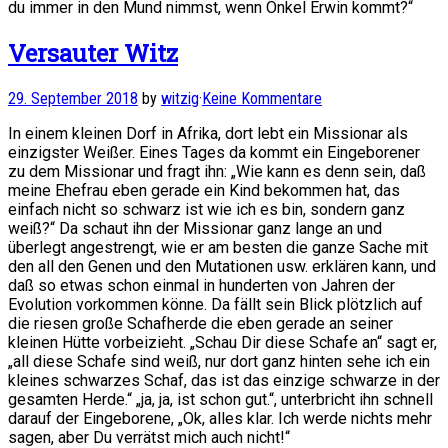
du immer in den Mund nimmst, wenn Onkel Erwin kommt?“
Versauter Witz
29. September 2018
by
witzig
·
Keine Kommentare
In einem kleinen Dorf in Afrika, dort lebt ein Missionar als
einzigster Weißer. Eines Tages da kommt ein Eingeborener
zu dem Missionar und fragt ihn: „Wie kann es denn sein, daß
meine Ehefrau eben gerade ein Kind bekommen hat, das
einfach nicht so schwarz ist wie ich es bin, sondern ganz
weiß?“ Da schaut ihn der Missionar ganz lange an und
überlegt angestrengt, wie er am besten die ganze Sache mit
den all den Genen und den Mutationen usw. erklären kann, und
daß so etwas schon einmal in hunderten von Jahren der
Evolution vorkommen könne. Da fällt sein Blick plötzlich auf
die riesen große Schafherde die eben gerade an seiner
kleinen Hütte vorbeizieht. „Schau Dir diese Schafe an“ sagt er,
„all diese Schafe sind weiß, nur dort ganz hinten sehe ich ein
kleines schwarzes Schaf, das ist das einzige schwarze in der
gesamten Herde.“ „ja, ja, ist schon gut.“, unterbricht ihn schnell
darauf der Eingeborene, „Ok, alles klar. Ich werde nichts mehr
sagen, aber Du verrätst mich auch nicht!“