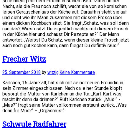
scheinheilig mit dem Frosch in seinem Bett. Mitten in der
Nacht, als die Frau noch schläft, wacht sie von so komischen
leisen Geräuschen aus der Küche auf. Daraufhin steht sie auf
und sieht wie ihr Mann zusammen mit diesem Frosch über
einem dicken Kochbuch sitzt. Sie fragt „Schatz, was soll denn
nun das? Wieso sitzt Du eigentlich nachts mit diesem Frosch
in der Küche hier und schaust Dir Rezepte an?“ Der Mann
antwortet: „Weisst Du Schatz, wenn dieser kleine Frosch jetzt
auch noch gut kochen kann, dann fliegst Du defintiv raus!“
Frecher Witz
25. September 2018
by
witzig
·
Keine Kommentare
Karlchen, 16 Jahre alt, hat sich mit seiner neuen Freundin in
sein Zimmer eingeschlossen. Nach ca. einer Stunde klopft
besorgt die Mutter von Karlchen an die Tür: „Karl, Karl, was
macht ihr denn da drinnen?“ Ruft Karlchen zurück: „Mus!“ -
„Mus?“ fragt seine Mutter vollkommen erstaunt zurück. „Was
denn für Mus?“ – „Orgasmus!“
Schwule Radfahrer