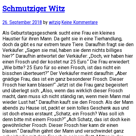
Schmutziger Witz
26. September 2018
by
witzig
·
Keine Kommentare
Als Geburtstagsgeschenk sucht eine Frau ein kleines
Haustier für ihren Mann. Da geht sie in eine Tierhandlung,
doch da gibt es nur extrem teure Tiere. Daraufhin fragt sie den
Verkäufer: „Sagen sie mal, haben sie denn nichts billiges
hier?“ Daraufhin antwortet der Verkäufer: „Doch, wir haben hier
einen Frosch und der kostet nur 25 Euro.“ Die Frau erwiedert:
„Wie bitte? 25 Euro für so einen Frosch, ist das nicht ein
bisschen überteuert?“ Der Verkäufer meint daraufhin: „Aber
gnädige Frau, das ist ein ganz besonderer Frosch. Dieser
Frosch hier kann blasen!“ Jetzt ist die Frau ganz begeistert
und überlegt sich: „Also, wenn das wirklich dieser Frosch
macht, dann muss ich nicht ständig ran, wenn mein Mann mal
wieder Lust hat.“ Daraufhin kauft sie den Frosch. Als der Mann
abends zu Hause ist, packt er sein tolles Geschenk aus und
ist doch etwas erstaunt: „Schatz, ein Frosch? Was soll ich
denn bitte mit einem Frosch?“ „Ach Schatz, das ist doch kein
gewöhnlicher Frosch. Dieser Frosch hier kann dir einen
blasen.“ Daraufhin gähnt der Mann und verschwindet ganz