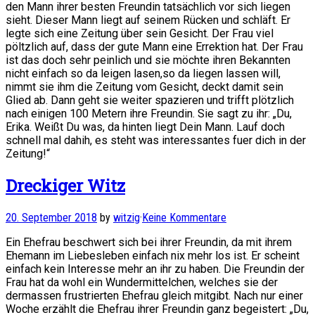
den Mann ihrer besten Freundin tatsächlich vor sich liegen
sieht. Dieser Mann liegt auf seinem Rücken und schläft. Er
legte sich eine Zeitung über sein Gesicht. Der Frau viel
pöltzlich auf, dass der gute Mann eine Errektion hat. Der Frau
ist das doch sehr peinlich und sie möchte ihren Bekannten
nicht einfach so da leigen lasen,so da liegen lassen will,
nimmt sie ihm die Zeitung vom Gesicht, deckt damit sein
Glied ab. Dann geht sie weiter spazieren und trifft plötzlich
nach einigen 100 Metern ihre Freundin. Sie sagt zu ihr: „Du,
Erika. Weißt Du was, da hinten liegt Dein Mann. Lauf doch
schnell mal dahih, es steht was interessantes fuer dich in der
Zeitung!“
Dreckiger Witz
20. September 2018
by
witzig
·
Keine Kommentare
Ein Ehefrau beschwert sich bei ihrer Freundin, da mit ihrem
Ehemann im Liebesleben einfach nix mehr los ist. Er scheint
einfach kein Interesse mehr an ihr zu haben. Die Freundin der
Frau hat da wohl ein Wundermittelchen, welches sie der
dermassen frustrierten Ehefrau gleich mitgibt. Nach nur einer
Woche erzählt die Ehefrau ihrer Freundin ganz begeistert: „Du,