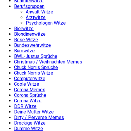
Beamtenwitze
Berufsgruppen
Anwalt-Witze
Arztwitze
Psychologen Witze
Bierwitze
Blondinenwitze
Böse Witze
Bundeswehrwitze
Bürowitze
BWL-Justus Sprüche
Christmas / Weihnachten Memes
Chuck Norris Sprüche
Chuck Norris Witze
Computerwitze
Coole Witze
Corona Memes
Corona Sprüche
Corona Witze
DDR Witze
Deine Mutter Witze
Dirty / Perverse Memes
Dreckige Witze
Dumme Witze