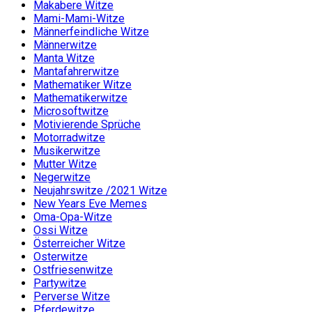
Makabere Witze
Mami-Mami-Witze
Männerfeindliche Witze
Männerwitze
Manta Witze
Mantafahrerwitze
Mathematiker Witze
Mathematikerwitze
Microsoftwitze
Motivierende Sprüche
Motorradwitze
Musikerwitze
Mutter Witze
Negerwitze
Neujahrswitze /2021 Witze
New Years Eve Memes
Oma-Opa-Witze
Ossi Witze
Österreicher Witze
Osterwitze
Ostfriesenwitze
Partywitze
Perverse Witze
Pferdewitze