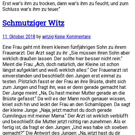
Erst war’s ihm zu trocken, dann war’s ihm zu feucht, und zum
Schluss war’s ihm zu teuer.“
Schmutziger Witz
11. Oktober 2018
by
witzig
·
Keine Kommentare
Eine Frau geht mit ihrem kleinen fünfjährigen Sohn zu ihrem
Frauenarzt. Der Arzt sagt zu ihr: „Sie müssen ihren Sohn aber
wirklich draußen lassen. Der sollte hier besser nicht rein.“
Meint die Frau: „Ach, doch natürlich, der Kleine ist schon
längst aufgeklärt und weiß wirklich alles:“ Der Frauenarzt ist
einverstanden und beschließt den Jungen erst einmal zu
testen. Plötzlich fasst er der Frau an ihre Brüste, dreht sich
zum Jungen und fragt ihn, was er denn gerade gemacht hat.
Der Junge meint: „Na, Du hast meiner Mutter gerade an die
Brüste gefasst.“ Da will es der Mann noch genauer wissen,
kniet sich hin und leckt der Frau an den Schamlippen. Da sagt
der kleine Junge: „Naja, jetzt machst du doch gerade
Cunnilingus mit meiner Mama.“ Der Arzt ist wirklich verblüfft
und beschließt die Mutter jetzt richtig ran zunehmen. Als er
fertig ist, da fragt er den Jungen: „Und was habe ich soeben
gemacht?“ Die Antwort des Jungen: „Na, jetzt hast du dir