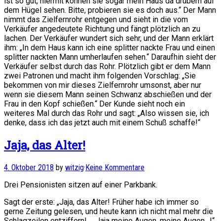
ist so gut, hiermit können sie sogar mein Haus da drübern auf
dem Hügel sehen. Bitte, probieren sie es doch aus.“ Der Mann
nimmt das Zielfernrohr entgegen und sieht in die vom
Verkäufer angedeutete Richtung und fängt plötzlich an zu
lachen. Der Verkäufer wundert sich sehr, und der Mann erklärt
ihm: „In dem Haus kann ich eine splitter nackte Frau und einen
splitter nackten Mann umherlaufen sehen.“ Daraufhin sieht der
Verkäufer selbst durch das Rohr. Plötzlich gibt er dem Mann
zwei Patronen und macht ihm folgenden Vorschlag: „Sie
bekommen von mir dieses Zielfernrohr umsonst, aber nur
wenn sie diesem Mann seinen Schwanz abschießen und der
Frau in den Kopf schießen.“ Der Kunde sieht noch ein
weiteres Mal durch das Rohr und sagt: „Also wissen sie, ich
denke, dass ich das jetzt auch mit einem Schuß schaffe!“
Jaja, das Alter!
4. Oktober 2018
by
witzig
·
Keine Kommentare
Drei Pensionisten sitzen auf einer Parkbank.
Sagt der erste: „Jaja, das Alter! Früher habe ich immer so
gerne Zeitung gelesen, und heute kann ich nicht mal mehr die
Schlagzeilen entziffern! … Jaja meine Augen, meine Augen…!“