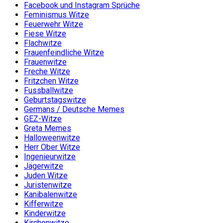
Facebook und Instagram Sprüche
Feminismus Witze
Feuerwehr Witze
Fiese Witze
Flachwitze
Frauenfeindliche Witze
Frauenwitze
Freche Witze
Fritzchen Witze
Fussballwitze
Geburtstagswitze
Germans / Deutsche Memes
GEZ-Witze
Greta Memes
Halloweenwitze
Herr Ober Witze
Ingenieurwitze
Jägerwitze
Juden Witze
Juristenwitze
Kanibalenwitze
Kifferwitze
Kinderwitze
Kirchenwitze