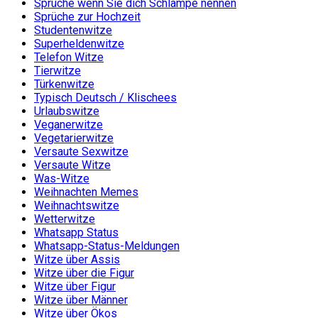
Sprüche wenn Sie dich Schlampe nennen
Sprüche zur Hochzeit
Studentenwitze
Superheldenwitze
Telefon Witze
Tierwitze
Türkenwitze
Typisch Deutsch / Klischees
Urlaubswitze
Veganerwitze
Vegetarierwitze
Versaute Sexwitze
Versaute Witze
Was-Witze
Weihnachten Memes
Weihnachtswitze
Wetterwitze
Whatsapp Status
Whatsapp-Status-Meldungen
Witze über Assis
Witze über die Figur
Witze über Figur
Witze über Männer
Witze über Ökos