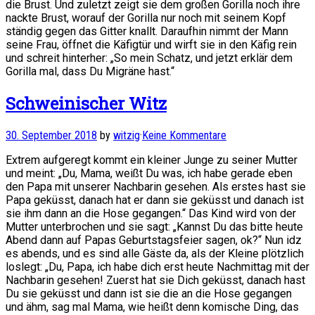
die Brust. Und zuletzt zeigt sie dem großen Gorilla noch ihre
nackte Brust, worauf der Gorilla nur noch mit seinem Kopf
ständig gegen das Gitter knallt. Daraufhin nimmt der Mann
seine Frau, öffnet die Käfigtür und wirft sie in den Käfig rein
und schreit hinterher: „So mein Schatz, und jetzt erklär dem
Gorilla mal, dass Du Migräne hast.“
Schweinischer Witz
30. September 2018
by
witzig
·
Keine Kommentare
Extrem aufgeregt kommt ein kleiner Junge zu seiner Mutter
und meint: „Du, Mama, weißt Du was, ich habe gerade eben
den Papa mit unserer Nachbarin gesehen. Als erstes hast sie
Papa geküsst, danach hat er dann sie geküsst und danach ist
sie ihm dann an die Hose gegangen.“ Das Kind wird von der
Mutter unterbrochen und sie sagt: „Kannst Du das bitte heute
Abend dann auf Papas Geburtstagsfeier sagen, ok?“ Nun idz
es abends, und es sind alle Gäste da, als der Kleine plötzlich
loslegt: „Du, Papa, ich habe dich erst heute Nachmittag mit der
Nachbarin gesehen! Zuerst hat sie Dich geküsst, danach hast
Du sie geküsst und dann ist sie die an die Hose gegangen
und ähm, sag mal Mama, wie heißt denn komische Ding, das