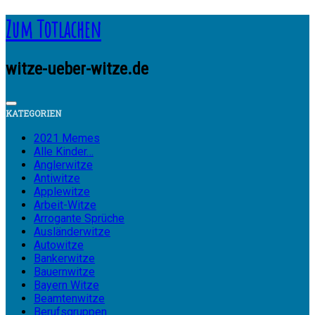
Zum Totlachen
witze-ueber-witze.de
KATEGORIEN
2021 Memes
Alle Kinder…
Anglerwitze
Antiwitze
Applewitze
Arbeit-Witze
Arrogante Sprüche
Ausländerwitze
Autowitze
Bankerwitze
Bauernwitze
Bayern Witze
Beamtenwitze
Berufsgruppen