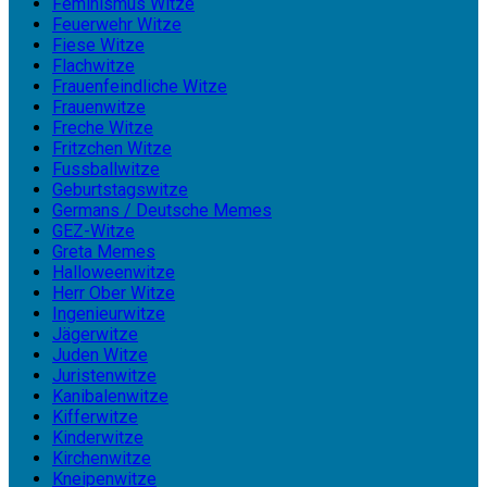
Feminismus Witze
Feuerwehr Witze
Fiese Witze
Flachwitze
Frauenfeindliche Witze
Frauenwitze
Freche Witze
Fritzchen Witze
Fussballwitze
Geburtstagswitze
Germans / Deutsche Memes
GEZ-Witze
Greta Memes
Halloweenwitze
Herr Ober Witze
Ingenieurwitze
Jägerwitze
Juden Witze
Juristenwitze
Kanibalenwitze
Kifferwitze
Kinderwitze
Kirchenwitze
Kneipenwitze