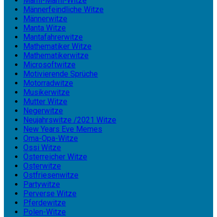
Mami-Mami-Witze
Männerfeindliche Witze
Männerwitze
Manta Witze
Mantafahrerwitze
Mathematiker Witze
Mathematikerwitze
Microsoftwitze
Motivierende Sprüche
Motorradwitze
Musikerwitze
Mutter Witze
Negerwitze
Neujahrswitze /2021 Witze
New Years Eve Memes
Oma-Opa-Witze
Ossi Witze
Österreicher Witze
Osterwitze
Ostfriesenwitze
Partywitze
Perverse Witze
Pferdewitze
Polen-Witze