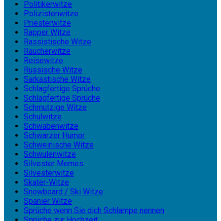
Politikerwitze
Polizistenwitze
Priesterwitze
Rapper Witze
Rassistische Witze
Raucherwitze
Reisewitze
Russische Witze
Sarkastische Witze
Schlagfertige Sprüche
Schlagfertige Sprüche
Schmutzige Witze
Schulwitze
Schwabenwitze
Schwarzer Humor
Schweinische Witze
Schwulenwitze
Silvester Memes
Silvesterwitze
Skater-Witze
Snowboard / Ski Witze
Spanier Witze
Sprüche wenn Sie dich Schlampe nennen
Sprüche zur Hochzeit