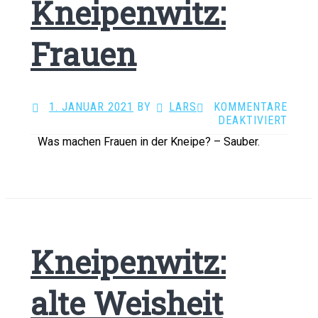
Kneipenwitz:
Frauen
1. JANUAR 2021
BY
LARS
·
KOMMENTARE
FÜR
DEAKTIVIERT
KNEI
Was machen Frauen in der Kneipe? – Sauber.
FRAU
Kneipenwitz:
alte Weisheit