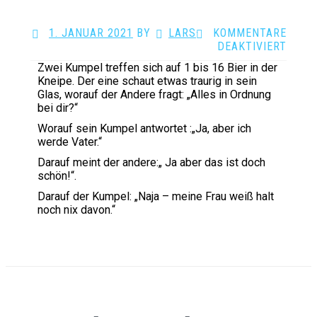
1. JANUAR 2021
BY
LARS
·
KOMMENTARE
FÜR
DEAKTIVIERT
KNEI
Zwei Kumpel treffen sich auf 1 bis 16 Bier in der
VATE
Kneipe. Der eine schaut etwas traurig in sein
Glas, worauf der Andere fragt: „Alles in Ordnung
bei dir?“
Worauf sein Kumpel antwortet :„Ja, aber ich
werde Vater.“
Darauf meint der andere:„ Ja aber das ist doch
schön!“.
Darauf der Kumpel: „Naja – meine Frau weiß halt
noch nix davon.“