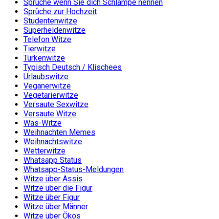
Sprüche wenn Sie dich Schlampe nennen
Sprüche zur Hochzeit
Studentenwitze
Superheldenwitze
Telefon Witze
Tierwitze
Türkenwitze
Typisch Deutsch / Klischees
Urlaubswitze
Veganerwitze
Vegetarierwitze
Versaute Sexwitze
Versaute Witze
Was-Witze
Weihnachten Memes
Weihnachtswitze
Wetterwitze
Whatsapp Status
Whatsapp-Status-Meldungen
Witze über Assis
Witze über die Figur
Witze über Figur
Witze über Männer
Witze über Ökos