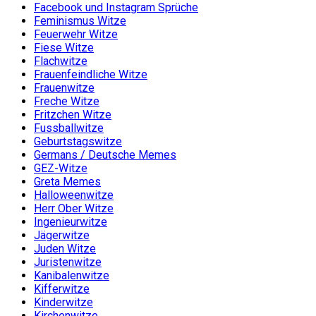
Facebook und Instagram Sprüche
Feminismus Witze
Feuerwehr Witze
Fiese Witze
Flachwitze
Frauenfeindliche Witze
Frauenwitze
Freche Witze
Fritzchen Witze
Fussballwitze
Geburtstagswitze
Germans / Deutsche Memes
GEZ-Witze
Greta Memes
Halloweenwitze
Herr Ober Witze
Ingenieurwitze
Jägerwitze
Juden Witze
Juristenwitze
Kanibalenwitze
Kifferwitze
Kinderwitze
Kirchenwitze