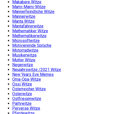
Makabere Witze
Mami-Mami-Witze
Männerfeindliche Witze
Männerwitze
Manta Witze
Mantafahrerwitze
Mathematiker Witze
Mathematikerwitze
Microsoftwitze
Motivierende Sprüche
Motorradwitze
Musikerwitze
Mutter Witze
Negerwitze
Neujahrswitze /2021 Witze
New Years Eve Memes
Oma-Opa-Witze
Ossi Witze
Österreicher Witze
Osterwitze
Ostfriesenwitze
Partywitze
Perverse Witze
Pferdewitze