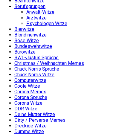
Beamtenwitze
Berufsgruppen
Anwalt-Witze
Arztwitze
Psychologen Witze
Bierwitze
Blondinenwitze
Böse Witze
Bundeswehrwitze
Bürowitze
BWL-Justus Sprüche
Christmas / Weihnachten Memes
Chuck Norris Sprüche
Chuck Norris Witze
Computerwitze
Coole Witze
Corona Memes
Corona Sprüche
Corona Witze
DDR Witze
Deine Mutter Witze
Dirty / Perverse Memes
Dreckige Witze
Dumme Witze