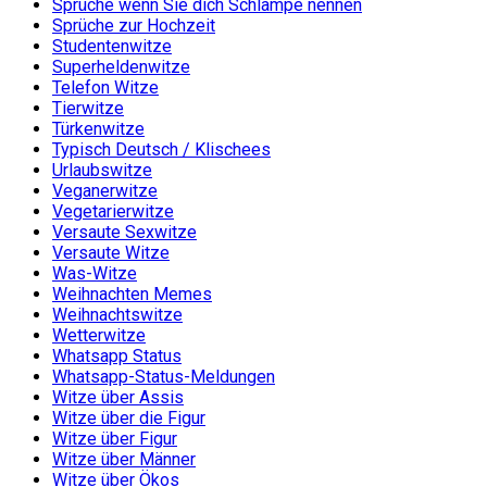
Sprüche wenn Sie dich Schlampe nennen
Sprüche zur Hochzeit
Studentenwitze
Superheldenwitze
Telefon Witze
Tierwitze
Türkenwitze
Typisch Deutsch / Klischees
Urlaubswitze
Veganerwitze
Vegetarierwitze
Versaute Sexwitze
Versaute Witze
Was-Witze
Weihnachten Memes
Weihnachtswitze
Wetterwitze
Whatsapp Status
Whatsapp-Status-Meldungen
Witze über Assis
Witze über die Figur
Witze über Figur
Witze über Männer
Witze über Ökos