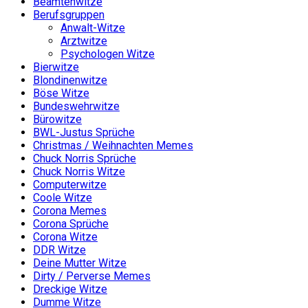
Beamtenwitze
Berufsgruppen
Anwalt-Witze
Arztwitze
Psychologen Witze
Bierwitze
Blondinenwitze
Böse Witze
Bundeswehrwitze
Bürowitze
BWL-Justus Sprüche
Christmas / Weihnachten Memes
Chuck Norris Sprüche
Chuck Norris Witze
Computerwitze
Coole Witze
Corona Memes
Corona Sprüche
Corona Witze
DDR Witze
Deine Mutter Witze
Dirty / Perverse Memes
Dreckige Witze
Dumme Witze