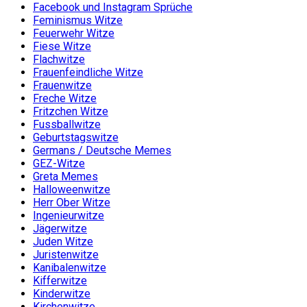
Facebook und Instagram Sprüche
Feminismus Witze
Feuerwehr Witze
Fiese Witze
Flachwitze
Frauenfeindliche Witze
Frauenwitze
Freche Witze
Fritzchen Witze
Fussballwitze
Geburtstagswitze
Germans / Deutsche Memes
GEZ-Witze
Greta Memes
Halloweenwitze
Herr Ober Witze
Ingenieurwitze
Jägerwitze
Juden Witze
Juristenwitze
Kanibalenwitze
Kifferwitze
Kinderwitze
Kirchenwitze