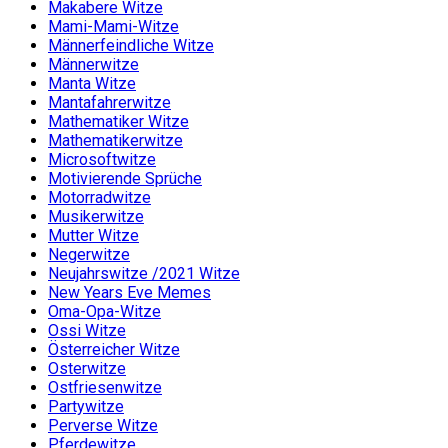
Makabere Witze
Mami-Mami-Witze
Männerfeindliche Witze
Männerwitze
Manta Witze
Mantafahrerwitze
Mathematiker Witze
Mathematikerwitze
Microsoftwitze
Motivierende Sprüche
Motorradwitze
Musikerwitze
Mutter Witze
Negerwitze
Neujahrswitze /2021 Witze
New Years Eve Memes
Oma-Opa-Witze
Ossi Witze
Österreicher Witze
Osterwitze
Ostfriesenwitze
Partywitze
Perverse Witze
Pferdewitze