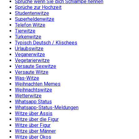
Sprüche wenn Sie dich Schlampe nennen
Sprüche zur Hochzeit
Studentenwitze
Superheldenwitze
Telefon Witze
Tierwitze
Türkenwitze
Typisch Deutsch / Klischees
Urlaubswitze
Veganerwitze
Vegetarierwitze
Versaute Sexwitze
Versaute Witze
Was-Witze
Weihnachten Memes
Weihnachtswitze
Wetterwitze
Whatsapp Status
Whatsapp-Status-Meldungen
Witze über Assis
Witze über die Figur
Witze über Figur
Witze über Männer
Witze über Ökos