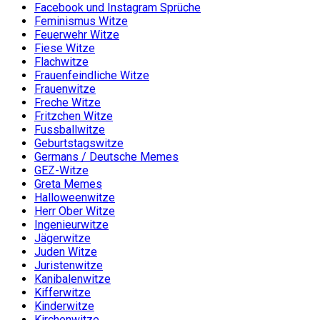
Facebook und Instagram Sprüche
Feminismus Witze
Feuerwehr Witze
Fiese Witze
Flachwitze
Frauenfeindliche Witze
Frauenwitze
Freche Witze
Fritzchen Witze
Fussballwitze
Geburtstagswitze
Germans / Deutsche Memes
GEZ-Witze
Greta Memes
Halloweenwitze
Herr Ober Witze
Ingenieurwitze
Jägerwitze
Juden Witze
Juristenwitze
Kanibalenwitze
Kifferwitze
Kinderwitze
Kirchenwitze