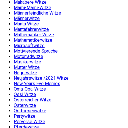
Makabere Witze
Mami-Mami-Witze
Männerfeindliche Witze
Männerwitze
Manta Witze
Mantafahrerwitze
Mathematiker Witze
Mathematikerwitze
Microsoftwitze
Motivierende Sprüche
Motorradwitze
Musikerwitze
Mutter Witze
Negerwitze
Neujahrswitze /2021 Witze
New Years Eve Memes
Oma-Opa-Witze
Ossi Witze
Österreicher Witze
Osterwitze
Ostfriesenwitze
Partywitze
Perverse Witze
Pferdewitze