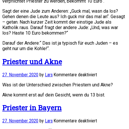
verpflichtet Priester zu werden, bekommt 10 Euro“.
Priester
Sagt der eine Jude zum Anderen: „Guck mal, wasn da los?
Gehen denen die Leute aus? Ich guck mir das mal an“. Gesagt
– getan. Nach kurzer Zeit kommt der einstige Jude als
Katholik raus. Darauf fragt der andere Jude: „Und, was war
los? Haste 10 Euro bekommen?“
Darauf der Andere:“ Das ist ja typisch für euch Juden – es
geht nur um die Kohle!“.
Priester und Akne
für
27. November 2020
by
Lars
·
Kommentare deaktiviert
Priester
Was ist der Unterschied zwischen Priestern und Akne?
und
Akne
Akne kommt erst auf dein Gesicht, wenn du 13 bist.
Priester in Bayern
für
27. November 2020
by
Lars
·
Kommentare deaktiviert
Priester