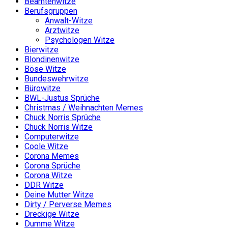
Beamtenwitze
Berufsgruppen
Anwalt-Witze
Arztwitze
Psychologen Witze
Bierwitze
Blondinenwitze
Böse Witze
Bundeswehrwitze
Bürowitze
BWL-Justus Sprüche
Christmas / Weihnachten Memes
Chuck Norris Sprüche
Chuck Norris Witze
Computerwitze
Coole Witze
Corona Memes
Corona Sprüche
Corona Witze
DDR Witze
Deine Mutter Witze
Dirty / Perverse Memes
Dreckige Witze
Dumme Witze