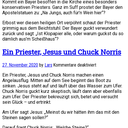
Kommt ein Bayer besoffen in die Kirche eines besonders
in
konservativen Priesters. Ganz im Suff prostet der Bayer den
Bayern
Apostelstatuen zu: „Na Jungs, auch für’n Wein hier“?
Erbost wer diesen heiligen Ort verpöhnt schaut der Priester
grimmig aus dem Beichtstuhl. Der Bayer guckt verwundert
zurück und sagt: „Ist Klopapier alle, oder warum guckst du so
dämlich aus’m Scheißhaus“?
Ein Priester, Jesus und Chuck Norris
für
27. November 2020
by
Lars
·
Kommentare deaktiviert
Ein
Ein Priester, Jesus und Chuck Norris machen einen
Priester,
Angelausflug. Mitten auf dem See beginnt das Boot zu
Jesus
sinken. Jesus steht auf und läuft über das Wasser zum Ufer.
und
Chuck Norris guckt kurz skeptisch, läuft dann aber ebenfalls
Chuck
zum Ufer. Der Priester bekreuzigt sich, betet und versucht
Norris
sein Glück – und ertrinkt.
Am Ufer sagt Jesus: „Meinst du wir hätten ihm das mit den
Steinen sagen sollen?“
Darauf fragt Chuck Norris: „Welche Steine?“