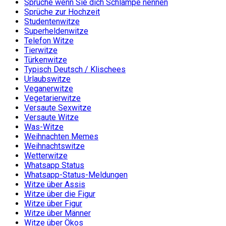
Sprüche wenn Sie dich Schlampe nennen
Sprüche zur Hochzeit
Studentenwitze
Superheldenwitze
Telefon Witze
Tierwitze
Türkenwitze
Typisch Deutsch / Klischees
Urlaubswitze
Veganerwitze
Vegetarierwitze
Versaute Sexwitze
Versaute Witze
Was-Witze
Weihnachten Memes
Weihnachtswitze
Wetterwitze
Whatsapp Status
Whatsapp-Status-Meldungen
Witze über Assis
Witze über die Figur
Witze über Figur
Witze über Männer
Witze über Ökos