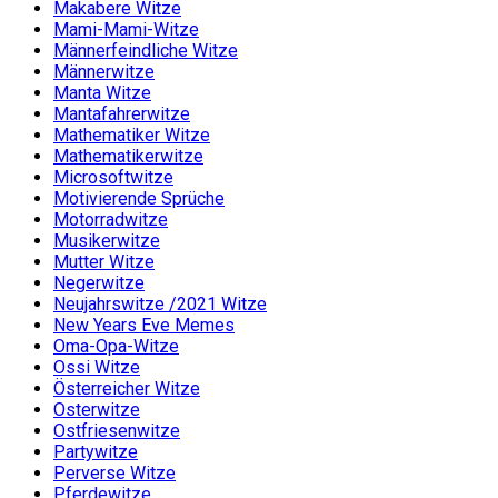
Makabere Witze
Mami-Mami-Witze
Männerfeindliche Witze
Männerwitze
Manta Witze
Mantafahrerwitze
Mathematiker Witze
Mathematikerwitze
Microsoftwitze
Motivierende Sprüche
Motorradwitze
Musikerwitze
Mutter Witze
Negerwitze
Neujahrswitze /2021 Witze
New Years Eve Memes
Oma-Opa-Witze
Ossi Witze
Österreicher Witze
Osterwitze
Ostfriesenwitze
Partywitze
Perverse Witze
Pferdewitze