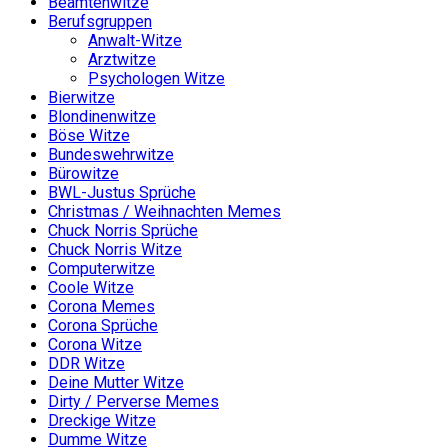
Beamtenwitze
Berufsgruppen
Anwalt-Witze
Arztwitze
Psychologen Witze
Bierwitze
Blondinenwitze
Böse Witze
Bundeswehrwitze
Bürowitze
BWL-Justus Sprüche
Christmas / Weihnachten Memes
Chuck Norris Sprüche
Chuck Norris Witze
Computerwitze
Coole Witze
Corona Memes
Corona Sprüche
Corona Witze
DDR Witze
Deine Mutter Witze
Dirty / Perverse Memes
Dreckige Witze
Dumme Witze