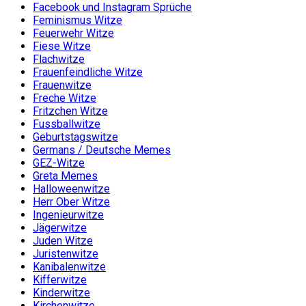
Facebook und Instagram Sprüche
Feminismus Witze
Feuerwehr Witze
Fiese Witze
Flachwitze
Frauenfeindliche Witze
Frauenwitze
Freche Witze
Fritzchen Witze
Fussballwitze
Geburtstagswitze
Germans / Deutsche Memes
GEZ-Witze
Greta Memes
Halloweenwitze
Herr Ober Witze
Ingenieurwitze
Jägerwitze
Juden Witze
Juristenwitze
Kanibalenwitze
Kifferwitze
Kinderwitze
Kirchenwitze