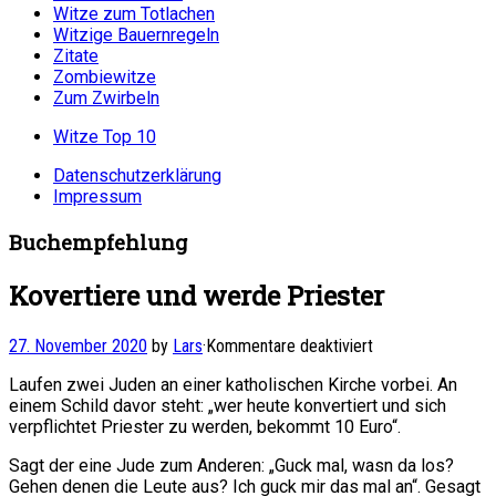
Witze zum Totlachen
Witzige Bauernregeln
Zitate
Zombiewitze
Zum Zwirbeln
Witze Top 10
Datenschutzerklärung
Impressum
Buchempfehlung
Kovertiere und werde Priester
für
27. November 2020
by
Lars
·
Kommentare deaktiviert
Kovertiere
Laufen zwei Juden an einer katholischen Kirche vorbei. An
und
einem Schild davor steht: „wer heute konvertiert und sich
werde
verpflichtet Priester zu werden, bekommt 10 Euro“.
Priester
Sagt der eine Jude zum Anderen: „Guck mal, wasn da los?
Gehen denen die Leute aus? Ich guck mir das mal an“. Gesagt