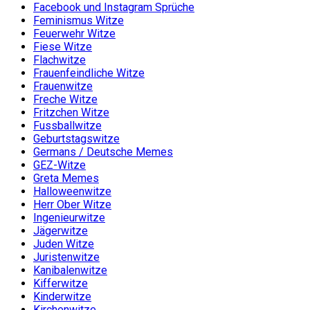
Facebook und Instagram Sprüche
Feminismus Witze
Feuerwehr Witze
Fiese Witze
Flachwitze
Frauenfeindliche Witze
Frauenwitze
Freche Witze
Fritzchen Witze
Fussballwitze
Geburtstagswitze
Germans / Deutsche Memes
GEZ-Witze
Greta Memes
Halloweenwitze
Herr Ober Witze
Ingenieurwitze
Jägerwitze
Juden Witze
Juristenwitze
Kanibalenwitze
Kifferwitze
Kinderwitze
Kirchenwitze