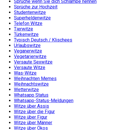
Sprüche wenn Sie dich Schlampe nennen
Sprüche zur Hochzeit
Studentenwitze
Superheldenwitze
Telefon Witze
Tierwitze
Türkenwitze
Typisch Deutsch / Klischees
Urlaubswitze
Veganerwitze
Vegetarierwitze
Versaute Sexwitze
Versaute Witze
Was-Witze
Weihnachten Memes
Weihnachtswitze
Wetterwitze
Whatsapp Status
Whatsapp-Status-Meldungen
Witze über Assis
Witze über die Figur
Witze über Figur
Witze über Männer
Witze über Ökos