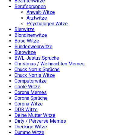
Beamtenwitze
Berufsgruppen
Anwalt-Witze
Arztwitze
Psychologen Witze
Bierwitze
Blondinenwitze
Böse Witze
Bundeswehrwitze
Bürowitze
BWL-Justus Sprüche
Christmas / Weihnachten Memes
Chuck Norris Sprüche
Chuck Norris Witze
Computerwitze
Coole Witze
Corona Memes
Corona Sprüche
Corona Witze
DDR Witze
Deine Mutter Witze
Dirty / Perverse Memes
Dreckige Witze
Dumme Witze