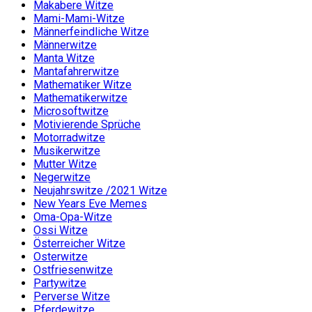
Makabere Witze
Mami-Mami-Witze
Männerfeindliche Witze
Männerwitze
Manta Witze
Mantafahrerwitze
Mathematiker Witze
Mathematikerwitze
Microsoftwitze
Motivierende Sprüche
Motorradwitze
Musikerwitze
Mutter Witze
Negerwitze
Neujahrswitze /2021 Witze
New Years Eve Memes
Oma-Opa-Witze
Ossi Witze
Österreicher Witze
Osterwitze
Ostfriesenwitze
Partywitze
Perverse Witze
Pferdewitze