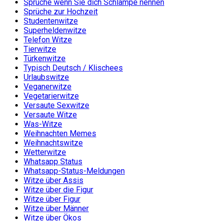
Sprüche wenn Sie dich Schlampe nennen
Sprüche zur Hochzeit
Studentenwitze
Superheldenwitze
Telefon Witze
Tierwitze
Türkenwitze
Typisch Deutsch / Klischees
Urlaubswitze
Veganerwitze
Vegetarierwitze
Versaute Sexwitze
Versaute Witze
Was-Witze
Weihnachten Memes
Weihnachtswitze
Wetterwitze
Whatsapp Status
Whatsapp-Status-Meldungen
Witze über Assis
Witze über die Figur
Witze über Figur
Witze über Männer
Witze über Ökos