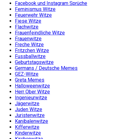
Facebook und Instagram Sprüche
Feminismus Witze
Feuerwehr Witze
Fiese Witze
Flachwitze
Frauenfeindliche Witze
Frauenwitze
Freche Witze
Fritzchen Witze
Fussballwitze
Geburtstagswitze
Germans / Deutsche Memes
GEZ-Witze
Greta Memes
Halloweenwitze
Herr Ober Witze
Ingenieurwitze
Jägerwitze
Juden Witze
Juristenwitze
Kanibalenwitze
Kifferwitze
Kinderwitze
Kirchenwitze