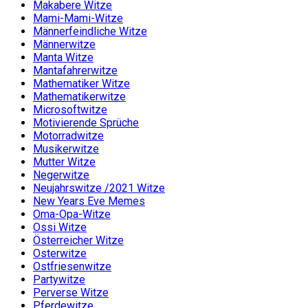
Makabere Witze
Mami-Mami-Witze
Männerfeindliche Witze
Männerwitze
Manta Witze
Mantafahrerwitze
Mathematiker Witze
Mathematikerwitze
Microsoftwitze
Motivierende Sprüche
Motorradwitze
Musikerwitze
Mutter Witze
Negerwitze
Neujahrswitze /2021 Witze
New Years Eve Memes
Oma-Opa-Witze
Ossi Witze
Österreicher Witze
Osterwitze
Ostfriesenwitze
Partywitze
Perverse Witze
Pferdewitze