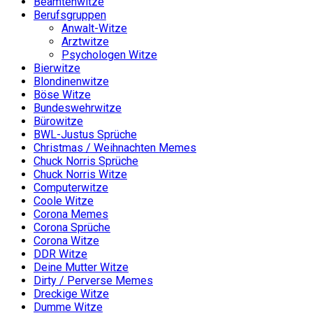
Beamtenwitze
Berufsgruppen
Anwalt-Witze
Arztwitze
Psychologen Witze
Bierwitze
Blondinenwitze
Böse Witze
Bundeswehrwitze
Bürowitze
BWL-Justus Sprüche
Christmas / Weihnachten Memes
Chuck Norris Sprüche
Chuck Norris Witze
Computerwitze
Coole Witze
Corona Memes
Corona Sprüche
Corona Witze
DDR Witze
Deine Mutter Witze
Dirty / Perverse Memes
Dreckige Witze
Dumme Witze