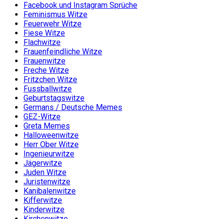
Facebook und Instagram Sprüche
Feminismus Witze
Feuerwehr Witze
Fiese Witze
Flachwitze
Frauenfeindliche Witze
Frauenwitze
Freche Witze
Fritzchen Witze
Fussballwitze
Geburtstagswitze
Germans / Deutsche Memes
GEZ-Witze
Greta Memes
Halloweenwitze
Herr Ober Witze
Ingenieurwitze
Jägerwitze
Juden Witze
Juristenwitze
Kanibalenwitze
Kifferwitze
Kinderwitze
Kirchenwitze