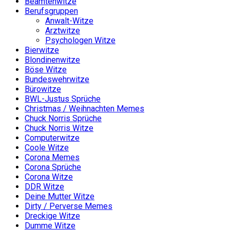
Beamtenwitze
Berufsgruppen
Anwalt-Witze
Arztwitze
Psychologen Witze
Bierwitze
Blondinenwitze
Böse Witze
Bundeswehrwitze
Bürowitze
BWL-Justus Sprüche
Christmas / Weihnachten Memes
Chuck Norris Sprüche
Chuck Norris Witze
Computerwitze
Coole Witze
Corona Memes
Corona Sprüche
Corona Witze
DDR Witze
Deine Mutter Witze
Dirty / Perverse Memes
Dreckige Witze
Dumme Witze