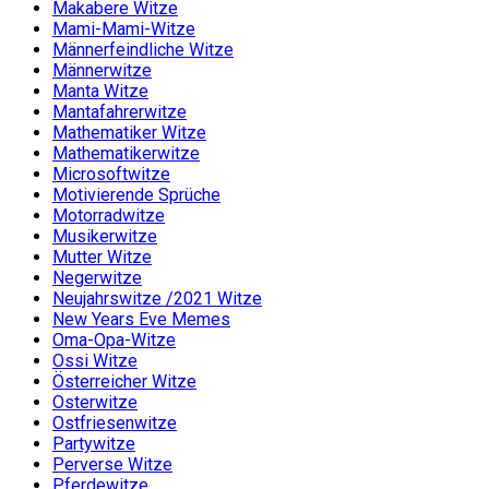
Makabere Witze
Mami-Mami-Witze
Männerfeindliche Witze
Männerwitze
Manta Witze
Mantafahrerwitze
Mathematiker Witze
Mathematikerwitze
Microsoftwitze
Motivierende Sprüche
Motorradwitze
Musikerwitze
Mutter Witze
Negerwitze
Neujahrswitze /2021 Witze
New Years Eve Memes
Oma-Opa-Witze
Ossi Witze
Österreicher Witze
Osterwitze
Ostfriesenwitze
Partywitze
Perverse Witze
Pferdewitze