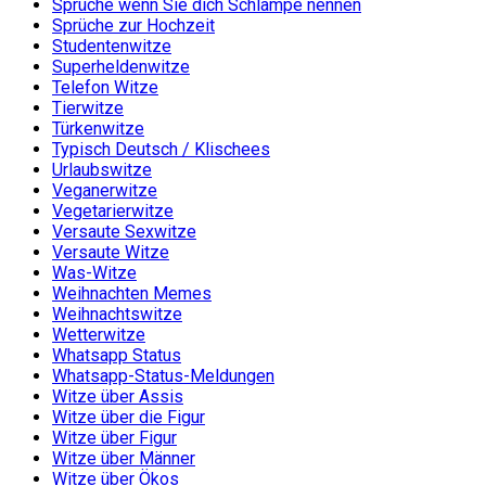
Sprüche wenn Sie dich Schlampe nennen
Sprüche zur Hochzeit
Studentenwitze
Superheldenwitze
Telefon Witze
Tierwitze
Türkenwitze
Typisch Deutsch / Klischees
Urlaubswitze
Veganerwitze
Vegetarierwitze
Versaute Sexwitze
Versaute Witze
Was-Witze
Weihnachten Memes
Weihnachtswitze
Wetterwitze
Whatsapp Status
Whatsapp-Status-Meldungen
Witze über Assis
Witze über die Figur
Witze über Figur
Witze über Männer
Witze über Ökos