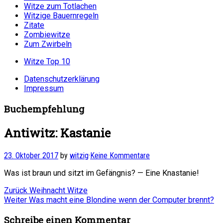
Witze zum Totlachen
Witzige Bauernregeln
Zitate
Zombiewitze
Zum Zwirbeln
Witze Top 10
Datenschutzerklärung
Impressum
Buchempfehlung
Antiwitz: Kastanie
23. Oktober 2017
by
witzig
·
Keine Kommentare
Was ist braun und sitzt im Gefängnis? — Eine Knastanie!
Beitragsnavigation
Vorheriger
Zurück
Weihnacht Witze
Nächster
Beitrag:
Weiter
Was macht eine Blondine wenn der Computer brennt?
Beitrag:
Schreibe einen Kommentar