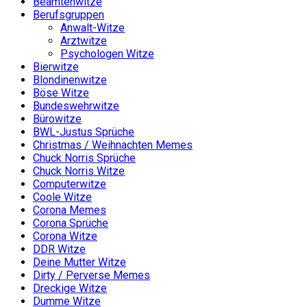
Beamtenwitze
Berufsgruppen
Anwalt-Witze
Arztwitze
Psychologen Witze
Bierwitze
Blondinenwitze
Böse Witze
Bundeswehrwitze
Bürowitze
BWL-Justus Sprüche
Christmas / Weihnachten Memes
Chuck Norris Sprüche
Chuck Norris Witze
Computerwitze
Coole Witze
Corona Memes
Corona Sprüche
Corona Witze
DDR Witze
Deine Mutter Witze
Dirty / Perverse Memes
Dreckige Witze
Dumme Witze