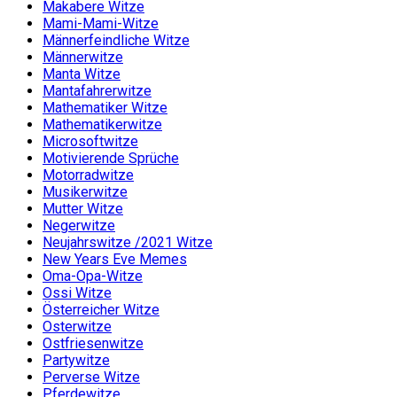
Makabere Witze
Mami-Mami-Witze
Männerfeindliche Witze
Männerwitze
Manta Witze
Mantafahrerwitze
Mathematiker Witze
Mathematikerwitze
Microsoftwitze
Motivierende Sprüche
Motorradwitze
Musikerwitze
Mutter Witze
Negerwitze
Neujahrswitze /2021 Witze
New Years Eve Memes
Oma-Opa-Witze
Ossi Witze
Österreicher Witze
Osterwitze
Ostfriesenwitze
Partywitze
Perverse Witze
Pferdewitze