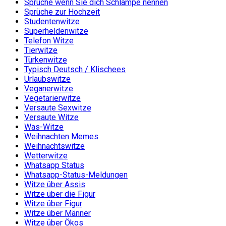
Sprüche wenn Sie dich Schlampe nennen
Sprüche zur Hochzeit
Studentenwitze
Superheldenwitze
Telefon Witze
Tierwitze
Türkenwitze
Typisch Deutsch / Klischees
Urlaubswitze
Veganerwitze
Vegetarierwitze
Versaute Sexwitze
Versaute Witze
Was-Witze
Weihnachten Memes
Weihnachtswitze
Wetterwitze
Whatsapp Status
Whatsapp-Status-Meldungen
Witze über Assis
Witze über die Figur
Witze über Figur
Witze über Männer
Witze über Ökos