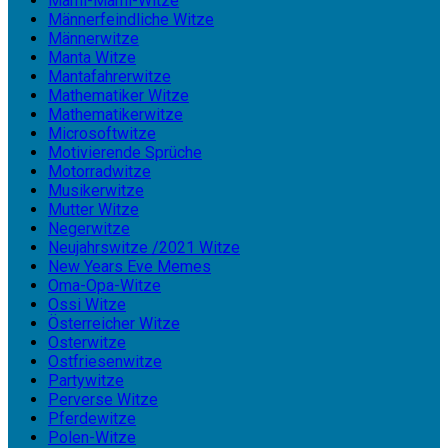
Mami-Mami-Witze
Männerfeindliche Witze
Männerwitze
Manta Witze
Mantafahrerwitze
Mathematiker Witze
Mathematikerwitze
Microsoftwitze
Motivierende Sprüche
Motorradwitze
Musikerwitze
Mutter Witze
Negerwitze
Neujahrswitze /2021 Witze
New Years Eve Memes
Oma-Opa-Witze
Ossi Witze
Österreicher Witze
Osterwitze
Ostfriesenwitze
Partywitze
Perverse Witze
Pferdewitze
Polen-Witze