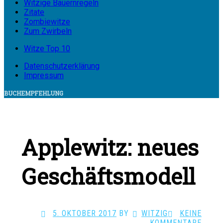
Witzige Bauernregeln
Zitate
Zombiewitze
Zum Zwirbeln
Witze Top 10
Datenschutzerklärung
Impressum
BUCHEMPFEHLUNG
Applewitz: neues
Geschäftsmodell
5. OKTOBER 2017
BY
WITZIG
·
KEINE
KOMMENTARE