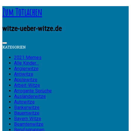
Zum Totlachen
witze-ueber-witze.de
KATEGORIEN
2021 Memes
Alle Kinder…
Anglerwitze
Antiwitze
Applewitze
Arbeit-Witze
Arrogante Sprüche
Ausländerwitze
Autowitze
Bankerwitze
Bauernwitze
Bayern Witze
Beamtenwitze
Berufsgruppen