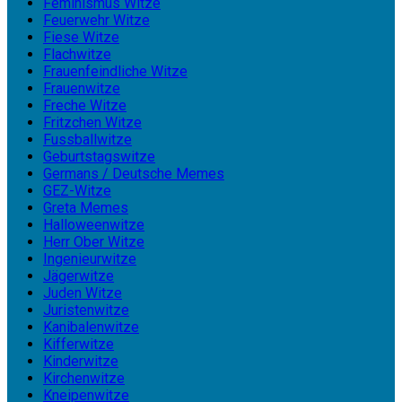
Feminismus Witze
Feuerwehr Witze
Fiese Witze
Flachwitze
Frauenfeindliche Witze
Frauenwitze
Freche Witze
Fritzchen Witze
Fussballwitze
Geburtstagswitze
Germans / Deutsche Memes
GEZ-Witze
Greta Memes
Halloweenwitze
Herr Ober Witze
Ingenieurwitze
Jägerwitze
Juden Witze
Juristenwitze
Kanibalenwitze
Kifferwitze
Kinderwitze
Kirchenwitze
Kneipenwitze