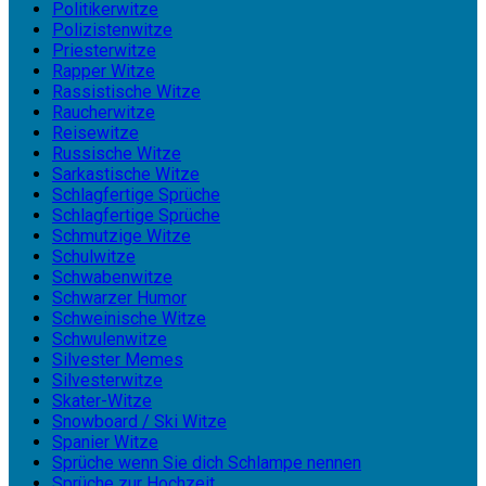
Politikerwitze
Polizistenwitze
Priesterwitze
Rapper Witze
Rassistische Witze
Raucherwitze
Reisewitze
Russische Witze
Sarkastische Witze
Schlagfertige Sprüche
Schlagfertige Sprüche
Schmutzige Witze
Schulwitze
Schwabenwitze
Schwarzer Humor
Schweinische Witze
Schwulenwitze
Silvester Memes
Silvesterwitze
Skater-Witze
Snowboard / Ski Witze
Spanier Witze
Sprüche wenn Sie dich Schlampe nennen
Sprüche zur Hochzeit