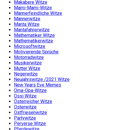
Makabere Witze
Mami-Mami-Witze
Männerfeindliche Witze
Männerwitze
Manta Witze
Mantafahrerwitze
Mathematiker Witze
Mathematikerwitze
Microsoftwitze
Motivierende Sprüche
Motorradwitze
Musikerwitze
Mutter Witze
Negerwitze
Neujahrswitze /2021 Witze
New Years Eve Memes
Oma-Opa-Witze
Ossi Witze
Österreicher Witze
Osterwitze
Ostfriesenwitze
Partywitze
Perverse Witze
Pferdewitze