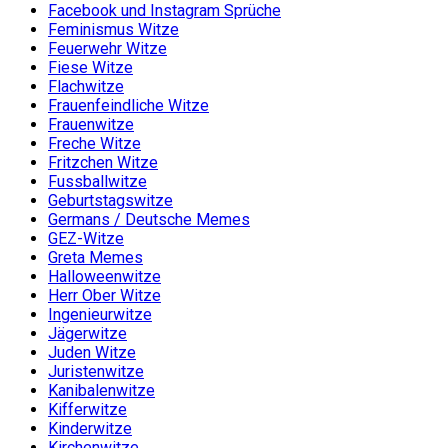
Facebook und Instagram Sprüche
Feminismus Witze
Feuerwehr Witze
Fiese Witze
Flachwitze
Frauenfeindliche Witze
Frauenwitze
Freche Witze
Fritzchen Witze
Fussballwitze
Geburtstagswitze
Germans / Deutsche Memes
GEZ-Witze
Greta Memes
Halloweenwitze
Herr Ober Witze
Ingenieurwitze
Jägerwitze
Juden Witze
Juristenwitze
Kanibalenwitze
Kifferwitze
Kinderwitze
Kirchenwitze