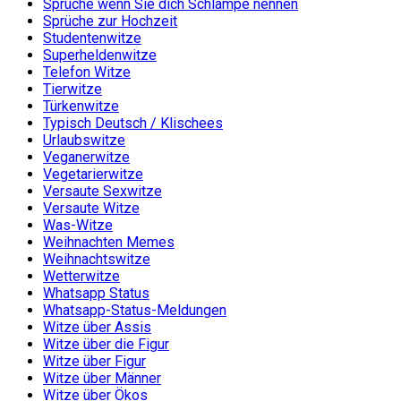
Sprüche wenn Sie dich Schlampe nennen
Sprüche zur Hochzeit
Studentenwitze
Superheldenwitze
Telefon Witze
Tierwitze
Türkenwitze
Typisch Deutsch / Klischees
Urlaubswitze
Veganerwitze
Vegetarierwitze
Versaute Sexwitze
Versaute Witze
Was-Witze
Weihnachten Memes
Weihnachtswitze
Wetterwitze
Whatsapp Status
Whatsapp-Status-Meldungen
Witze über Assis
Witze über die Figur
Witze über Figur
Witze über Männer
Witze über Ökos