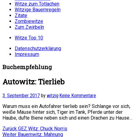
Witze zum Totlachen
Witzige Bauernregeln
Zitate
Zombiewitze
Zum Zwirbeln
Witze Top 10
Datenschutzerklärung
Impressum
Buchempfehlung
Autowitz: Tierlieb
3. September 2017
by
witzig
·
Keine Kommentare
Warum muss ein Autofahrer tierlieb sein? Schlange vor sich,
weiße Mäuse hinter sich, Tiger im Tank, Pferde unter der
Haube, dufte Biene neben sich und einen Drachen zu Hause…
Beitragsnavigation
Vorheriger
Zurück
GEZ Witz: Chuck Norris
Nächster
Beitrag:
Weiter
Bauernwitz: Mahnung