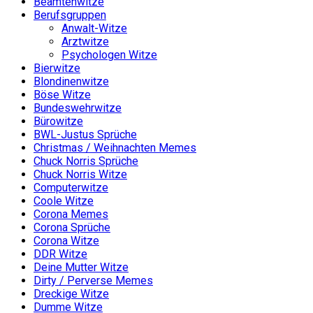
Beamtenwitze
Berufsgruppen
Anwalt-Witze
Arztwitze
Psychologen Witze
Bierwitze
Blondinenwitze
Böse Witze
Bundeswehrwitze
Bürowitze
BWL-Justus Sprüche
Christmas / Weihnachten Memes
Chuck Norris Sprüche
Chuck Norris Witze
Computerwitze
Coole Witze
Corona Memes
Corona Sprüche
Corona Witze
DDR Witze
Deine Mutter Witze
Dirty / Perverse Memes
Dreckige Witze
Dumme Witze