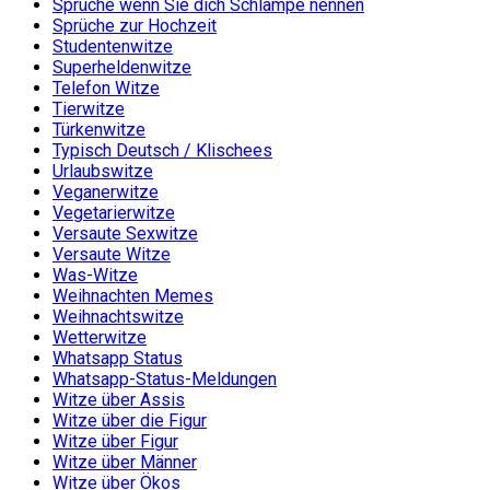
Sprüche wenn Sie dich Schlampe nennen
Sprüche zur Hochzeit
Studentenwitze
Superheldenwitze
Telefon Witze
Tierwitze
Türkenwitze
Typisch Deutsch / Klischees
Urlaubswitze
Veganerwitze
Vegetarierwitze
Versaute Sexwitze
Versaute Witze
Was-Witze
Weihnachten Memes
Weihnachtswitze
Wetterwitze
Whatsapp Status
Whatsapp-Status-Meldungen
Witze über Assis
Witze über die Figur
Witze über Figur
Witze über Männer
Witze über Ökos