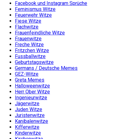
Facebook und Instagram Sprüche
Feminismus Witze
Feuerwehr Witze
Fiese Witze
Flachwitze
Frauenfeindliche Witze
Frauenwitze
Freche Witze
Fritzchen Witze
Fussballwitze
Geburtstagswitze
Germans / Deutsche Memes
GEZ-Witze
Greta Memes
Halloweenwitze
Herr Ober Witze
Ingenieurwitze
Jägerwitze
Juden Witze
Juristenwitze
Kanibalenwitze
Kifferwitze
Kinderwitze
Kirchenwitze