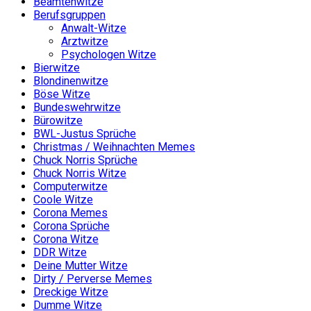
Beamtenwitze
Berufsgruppen
Anwalt-Witze
Arztwitze
Psychologen Witze
Bierwitze
Blondinenwitze
Böse Witze
Bundeswehrwitze
Bürowitze
BWL-Justus Sprüche
Christmas / Weihnachten Memes
Chuck Norris Sprüche
Chuck Norris Witze
Computerwitze
Coole Witze
Corona Memes
Corona Sprüche
Corona Witze
DDR Witze
Deine Mutter Witze
Dirty / Perverse Memes
Dreckige Witze
Dumme Witze