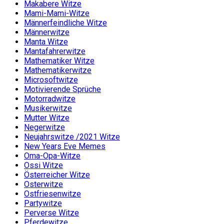
Makabere Witze
Mami-Mami-Witze
Männerfeindliche Witze
Männerwitze
Manta Witze
Mantafahrerwitze
Mathematiker Witze
Mathematikerwitze
Microsoftwitze
Motivierende Sprüche
Motorradwitze
Musikerwitze
Mutter Witze
Negerwitze
Neujahrswitze /2021 Witze
New Years Eve Memes
Oma-Opa-Witze
Ossi Witze
Österreicher Witze
Osterwitze
Ostfriesenwitze
Partywitze
Perverse Witze
Pferdewitze