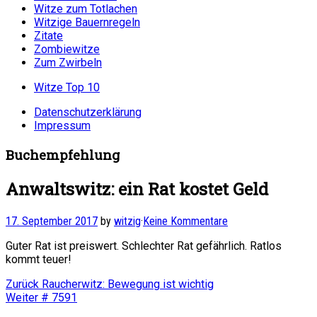
Witze zum Totlachen
Witzige Bauernregeln
Zitate
Zombiewitze
Zum Zwirbeln
Witze Top 10
Datenschutzerklärung
Impressum
Buchempfehlung
Anwaltswitz: ein Rat kostet Geld
17. September 2017
by
witzig
·
Keine Kommentare
Guter Rat ist preiswert. Schlechter Rat gefährlich. Ratlos
kommt teuer!
Beitragsnavigation
Vorheriger
Zurück
Raucherwitz: Bewegung ist wichtig
Nächster
Beitrag:
Weiter
# 7591
Beitrag: