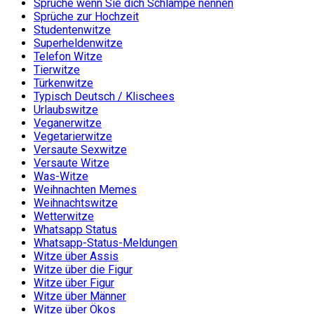
Sprüche wenn Sie dich Schlampe nennen
Sprüche zur Hochzeit
Studentenwitze
Superheldenwitze
Telefon Witze
Tierwitze
Türkenwitze
Typisch Deutsch / Klischees
Urlaubswitze
Veganerwitze
Vegetarierwitze
Versaute Sexwitze
Versaute Witze
Was-Witze
Weihnachten Memes
Weihnachtswitze
Wetterwitze
Whatsapp Status
Whatsapp-Status-Meldungen
Witze über Assis
Witze über die Figur
Witze über Figur
Witze über Männer
Witze über Ökos