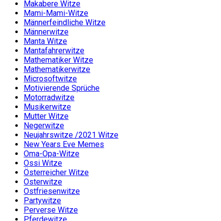
Makabere Witze
Mami-Mami-Witze
Männerfeindliche Witze
Männerwitze
Manta Witze
Mantafahrerwitze
Mathematiker Witze
Mathematikerwitze
Microsoftwitze
Motivierende Sprüche
Motorradwitze
Musikerwitze
Mutter Witze
Negerwitze
Neujahrswitze /2021 Witze
New Years Eve Memes
Oma-Opa-Witze
Ossi Witze
Österreicher Witze
Osterwitze
Ostfriesenwitze
Partywitze
Perverse Witze
Pferdewitze