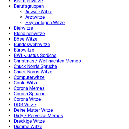
Beamtenwitze
Berufsgruppen
Anwalt-Witze
Arztwitze
Psychologen Witze
Bierwitze
Blondinenwitze
Böse Witze
Bundeswehrwitze
Bürowitze
BWL-Justus Sprüche
Christmas / Weihnachten Memes
Chuck Norris Sprüche
Chuck Norris Witze
Computerwitze
Coole Witze
Corona Memes
Corona Sprüche
Corona Witze
DDR Witze
Deine Mutter Witze
Dirty / Perverse Memes
Dreckige Witze
Dumme Witze