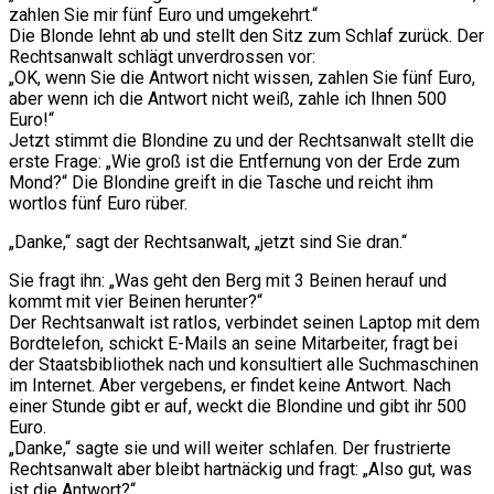
zahlen Sie mir fünf Euro und umgekehrt.“
Die Blonde lehnt ab und stellt den Sitz zum Schlaf zurück. Der
Rechtsanwalt schlägt unverdrossen vor:
„OK, wenn Sie die Antwort nicht wissen, zahlen Sie fünf Euro,
aber wenn ich die Antwort nicht weiß, zahle ich Ihnen 500
Euro!“
Jetzt stimmt die Blondine zu und der Rechtsanwalt stellt die
erste Frage: „Wie groß ist die Entfernung von der Erde zum
Mond?“ Die Blondine greift in die Tasche und reicht ihm
wortlos fünf Euro rüber.
„Danke,“ sagt der Rechtsanwalt, „jetzt sind Sie dran.“
Sie fragt ihn: „Was geht den Berg mit 3 Beinen herauf und
kommt mit vier Beinen herunter?“
Der Rechtsanwalt ist ratlos, verbindet seinen Laptop mit dem
Bordtelefon, schickt E-Mails an seine Mitarbeiter, fragt bei
der Staatsbibliothek nach und konsultiert alle Suchmaschinen
im Internet. Aber vergebens, er findet keine Antwort. Nach
einer Stunde gibt er auf, weckt die Blondine und gibt ihr 500
Euro.
„Danke,“ sagte sie und will weiter schlafen. Der frustrierte
Rechtsanwalt aber bleibt hartnäckig und fragt: „Also gut, was
ist die Antwort?“