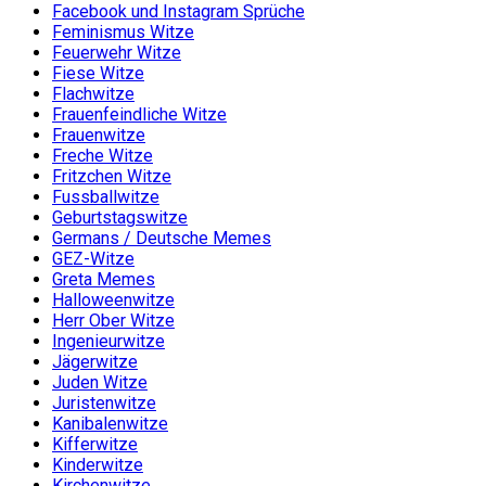
Facebook und Instagram Sprüche
Feminismus Witze
Feuerwehr Witze
Fiese Witze
Flachwitze
Frauenfeindliche Witze
Frauenwitze
Freche Witze
Fritzchen Witze
Fussballwitze
Geburtstagswitze
Germans / Deutsche Memes
GEZ-Witze
Greta Memes
Halloweenwitze
Herr Ober Witze
Ingenieurwitze
Jägerwitze
Juden Witze
Juristenwitze
Kanibalenwitze
Kifferwitze
Kinderwitze
Kirchenwitze