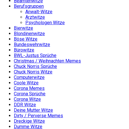
Beamtenwitze
Berufsgruppen
Anwalt-Witze
Arztwitze
Psychologen Witze
Bierwitze
Blondinenwitze
Böse Witze
Bundeswehrwitze
Bürowitze
BWL-Justus Sprüche
Christmas / Weihnachten Memes
Chuck Norris Sprüche
Chuck Norris Witze
Computerwitze
Coole Witze
Corona Memes
Corona Sprüche
Corona Witze
DDR Witze
Deine Mutter Witze
Dirty / Perverse Memes
Dreckige Witze
Dumme Witze