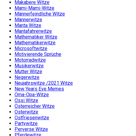
Makabere Witze
Mami-Mami-Witze
Männerfeindliche Witze
Männerwitze
Manta Witze
Mantafahrerwitze
Mathematiker Witze
Mathematikerwitze
Microsoftwitze
Motivierende Sprüche
Motorradwitze
Musikerwitze
Mutter Witze
Negerwitze
Neujahrswitze /2021 Witze
New Years Eve Memes
Oma-Opa-Witze
Ossi Witze
Österreicher Witze
Osterwitze
Ostfriesenwitze
Partywitze
Perverse Witze
Pferdewitze