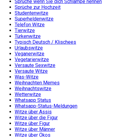
Sprüche wenn Sie dich Schlampe nennen
Sprüche zur Hochzeit
Studentenwitze
Superheldenwitze
Telefon Witze
Tierwitze
Türkenwitze
Typisch Deutsch / Klischees
Urlaubswitze
Veganerwitze
Vegetarierwitze
Versaute Sexwitze
Versaute Witze
Was-Witze
Weihnachten Memes
Weihnachtswitze
Wetterwitze
Whatsapp Status
Whatsapp-Status-Meldungen
Witze über Assis
Witze über die Figur
Witze über Figur
Witze über Männer
Witze über Ökos