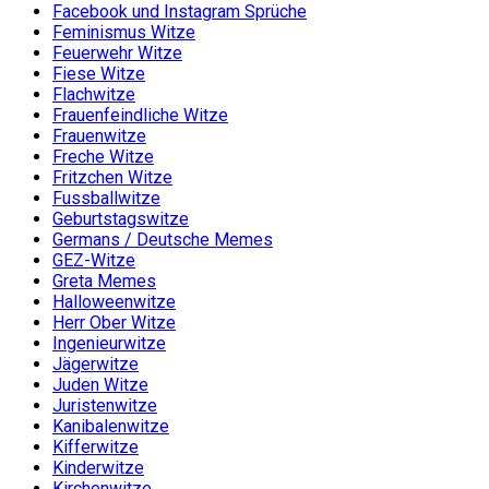
Facebook und Instagram Sprüche
Feminismus Witze
Feuerwehr Witze
Fiese Witze
Flachwitze
Frauenfeindliche Witze
Frauenwitze
Freche Witze
Fritzchen Witze
Fussballwitze
Geburtstagswitze
Germans / Deutsche Memes
GEZ-Witze
Greta Memes
Halloweenwitze
Herr Ober Witze
Ingenieurwitze
Jägerwitze
Juden Witze
Juristenwitze
Kanibalenwitze
Kifferwitze
Kinderwitze
Kirchenwitze