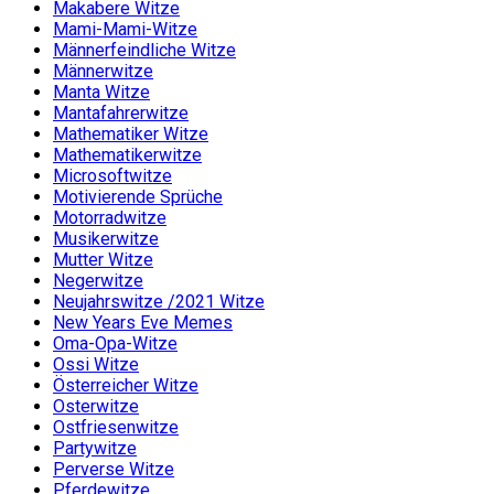
Makabere Witze
Mami-Mami-Witze
Männerfeindliche Witze
Männerwitze
Manta Witze
Mantafahrerwitze
Mathematiker Witze
Mathematikerwitze
Microsoftwitze
Motivierende Sprüche
Motorradwitze
Musikerwitze
Mutter Witze
Negerwitze
Neujahrswitze /2021 Witze
New Years Eve Memes
Oma-Opa-Witze
Ossi Witze
Österreicher Witze
Osterwitze
Ostfriesenwitze
Partywitze
Perverse Witze
Pferdewitze