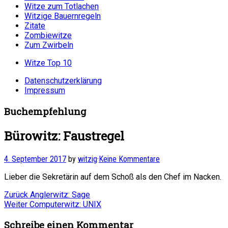
Witze zum Totlachen
Witzige Bauernregeln
Zitate
Zombiewitze
Zum Zwirbeln
Witze Top 10
Datenschutzerklärung
Impressum
Buchempfehlung
Bürowitz: Faustregel
4. September 2017
by
witzig
·
Keine Kommentare
Lieber die Sekretärin auf dem Schoß als den Chef im Nacken.
Beitragsnavigation
Vorheriger
Zurück
Anglerwitz: Sage
Nächster
Beitrag:
Weiter
Computerwitz: UNIX
Beitrag:
Schreibe einen Kommentar