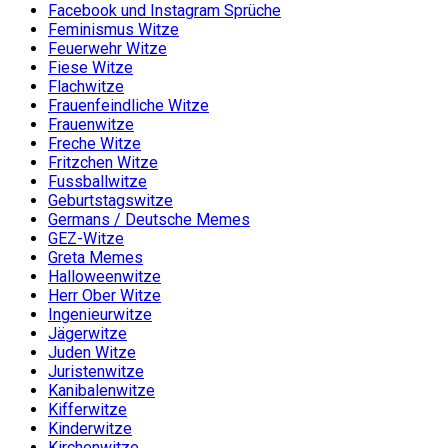
Facebook und Instagram Sprüche
Feminismus Witze
Feuerwehr Witze
Fiese Witze
Flachwitze
Frauenfeindliche Witze
Frauenwitze
Freche Witze
Fritzchen Witze
Fussballwitze
Geburtstagswitze
Germans / Deutsche Memes
GEZ-Witze
Greta Memes
Halloweenwitze
Herr Ober Witze
Ingenieurwitze
Jägerwitze
Juden Witze
Juristenwitze
Kanibalenwitze
Kifferwitze
Kinderwitze
Kirchenwitze