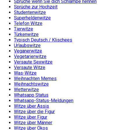
Sprüche wenn Sie dich Schlampe nennen
Sprüche zur Hochzeit
Studentenwitze
Superheldenwitze
Telefon Witze
Tierwitze
Türkenwitze
Typisch Deutsch / Klischees
Urlaubswitze
Veganerwitze
Vegetarierwitze
Versaute Sexwitze
Versaute Witze
Was-Witze
Weihnachten Memes
Weihnachtswitze
Wetterwitze
Whatsapp Status
Whatsapp-Status-Meldungen
Witze über Assis
Witze über die Figur
Witze über Figur
Witze über Männer
Witze über Ökos