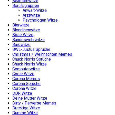
Beamtenwitze
Berufsgruppen
Anwalt-Witze
Arztwitze
Psychologen Witze
Bierwitze
Blondinenwitze
Böse Witze
Bundeswehrwitze
Bürowitze
BWL-Justus Sprüche
Christmas / Weihnachten Memes
Chuck Norris Sprüche
Chuck Norris Witze
Computerwitze
Coole Witze
Corona Memes
Corona Sprüche
Corona Witze
DDR Witze
Deine Mutter Witze
Dirty / Perverse Memes
Dreckige Witze
Dumme Witze