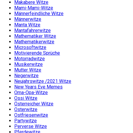
Makabere Witze
Mami-Mami-Witze
Männerfeindliche Witze
Männerwitze
Manta Witze
Mantafahrerwitze
Mathematiker Witze
Mathematikerwitze
Microsoftwitze
Motivierende Sprüche
Motorradwitze
Musikerwitze
Mutter Witze
Negerwitze
Neujahrswitze /2021 Witze
New Years Eve Memes
Oma-Opa-Witze
Ossi Witze
Österreicher Witze
Osterwitze
Ostfriesenwitze
Partywitze
Perverse Witze
Pferdewitze