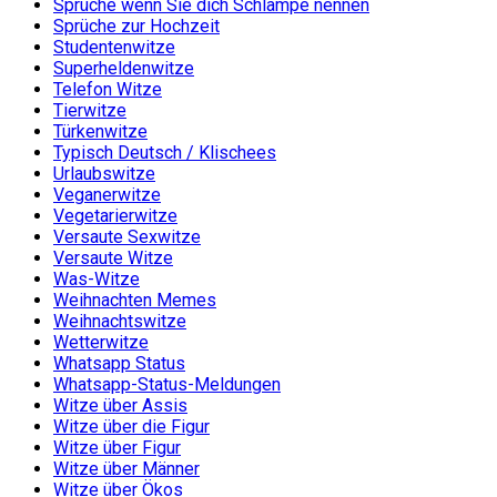
Sprüche wenn Sie dich Schlampe nennen
Sprüche zur Hochzeit
Studentenwitze
Superheldenwitze
Telefon Witze
Tierwitze
Türkenwitze
Typisch Deutsch / Klischees
Urlaubswitze
Veganerwitze
Vegetarierwitze
Versaute Sexwitze
Versaute Witze
Was-Witze
Weihnachten Memes
Weihnachtswitze
Wetterwitze
Whatsapp Status
Whatsapp-Status-Meldungen
Witze über Assis
Witze über die Figur
Witze über Figur
Witze über Männer
Witze über Ökos