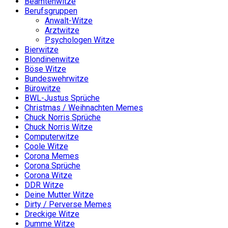
Beamtenwitze
Berufsgruppen
Anwalt-Witze
Arztwitze
Psychologen Witze
Bierwitze
Blondinenwitze
Böse Witze
Bundeswehrwitze
Bürowitze
BWL-Justus Sprüche
Christmas / Weihnachten Memes
Chuck Norris Sprüche
Chuck Norris Witze
Computerwitze
Coole Witze
Corona Memes
Corona Sprüche
Corona Witze
DDR Witze
Deine Mutter Witze
Dirty / Perverse Memes
Dreckige Witze
Dumme Witze