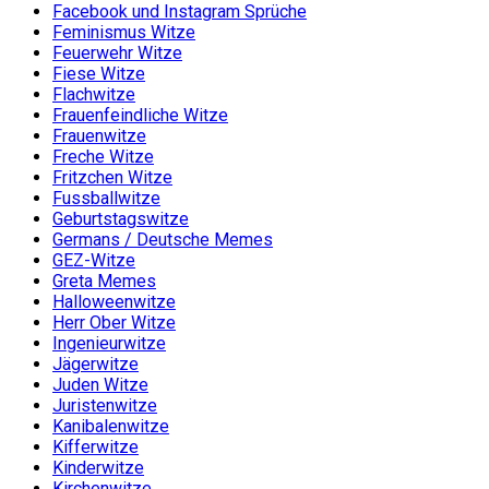
Facebook und Instagram Sprüche
Feminismus Witze
Feuerwehr Witze
Fiese Witze
Flachwitze
Frauenfeindliche Witze
Frauenwitze
Freche Witze
Fritzchen Witze
Fussballwitze
Geburtstagswitze
Germans / Deutsche Memes
GEZ-Witze
Greta Memes
Halloweenwitze
Herr Ober Witze
Ingenieurwitze
Jägerwitze
Juden Witze
Juristenwitze
Kanibalenwitze
Kifferwitze
Kinderwitze
Kirchenwitze