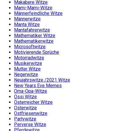
Makabere Witze
Mami-Mami-Witze
Männerfeindliche Witze
Männerwitze
Manta Witze
Mantafahrerwitze
Mathematiker Witze
Mathematikerwitze
Microsoftwitze
Motivierende Sprüche
Motorradwitze
Musikerwitze
Mutter Witze
Negerwitze
Neujahrswitze /2021 Witze
New Years Eve Memes
Oma-Opa-Witze
Ossi Witze
Österreicher Witze
Osterwitze
Ostfriesenwitze
Partywitze
Perverse Witze
Pferdewitze