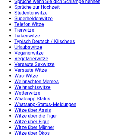
Sprüche wenn Sie dich Schlampe nennen
Sprüche zur Hochzeit
Studentenwitze
Superheldenwitze
Telefon Witze
Tierwitze
Türkenwitze
Typisch Deutsch / Klischees
Urlaubswitze
Veganerwitze
Vegetarierwitze
Versaute Sexwitze
Versaute Witze
Was-Witze
Weihnachten Memes
Weihnachtswitze
Wetterwitze
Whatsapp Status
Whatsapp-Status-Meldungen
Witze über Assis
Witze über die Figur
Witze über Figur
Witze über Männer
Witze über Ökos