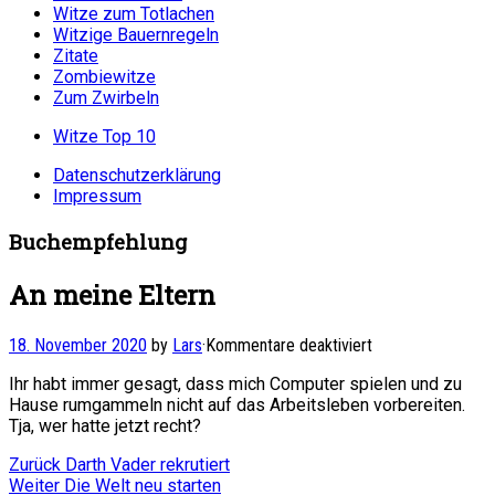
Witze zum Totlachen
Witzige Bauernregeln
Zitate
Zombiewitze
Zum Zwirbeln
Witze Top 10
Datenschutzerklärung
Impressum
Buchempfehlung
An meine Eltern
für
18. November 2020
by
Lars
·
Kommentare deaktiviert
An
Ihr habt immer gesagt, dass mich Computer spielen und zu
meine
Hause rumgammeln nicht auf das Arbeitsleben vorbereiten.
Eltern
Tja, wer hatte jetzt recht?
Beitragsnavigation
Vorheriger
Zurück
Darth Vader rekrutiert
Nächster
Beitrag:
Weiter
Die Welt neu starten