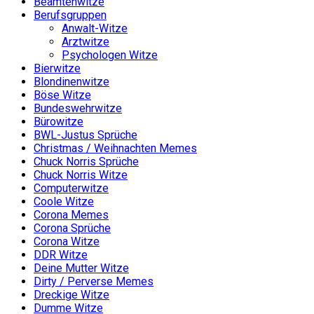
Beamtenwitze
Berufsgruppen
Anwalt-Witze
Arztwitze
Psychologen Witze
Bierwitze
Blondinenwitze
Böse Witze
Bundeswehrwitze
Bürowitze
BWL-Justus Sprüche
Christmas / Weihnachten Memes
Chuck Norris Sprüche
Chuck Norris Witze
Computerwitze
Coole Witze
Corona Memes
Corona Sprüche
Corona Witze
DDR Witze
Deine Mutter Witze
Dirty / Perverse Memes
Dreckige Witze
Dumme Witze