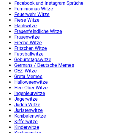
Facebook und Instagram Sprüche
Feminismus Witze
Feuerwehr Witze
Fiese Witze
Flachwitze
Frauenfeindliche Witze
Frauenwitze
Freche Witze
Fritzchen Witze
Fussballwitze
Geburtstagswitze
Germans / Deutsche Memes
GEZ-Witze
Greta Memes
Halloweenwitze
Herr Ober Witze
Ingenieurwitze
Jägerwitze
Juden Witze
Juristenwitze
Kanibalenwitze
Kifferwitze
Kinderwitze
Kirchenwitze