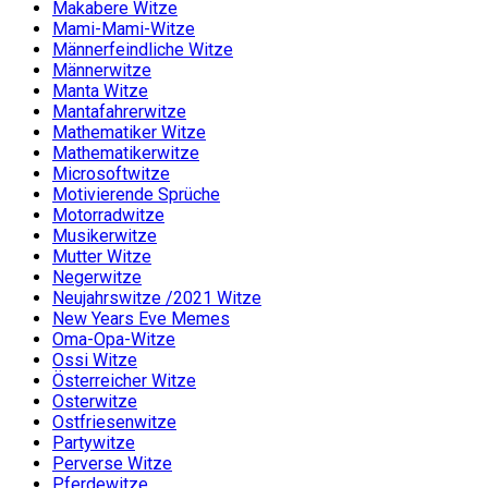
Makabere Witze
Mami-Mami-Witze
Männerfeindliche Witze
Männerwitze
Manta Witze
Mantafahrerwitze
Mathematiker Witze
Mathematikerwitze
Microsoftwitze
Motivierende Sprüche
Motorradwitze
Musikerwitze
Mutter Witze
Negerwitze
Neujahrswitze /2021 Witze
New Years Eve Memes
Oma-Opa-Witze
Ossi Witze
Österreicher Witze
Osterwitze
Ostfriesenwitze
Partywitze
Perverse Witze
Pferdewitze