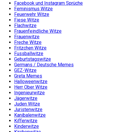
Facebook und Instagram Sprüche
Feminismus Witze
Feuerwehr Witze
Fiese Witze
Flachwitze
Frauenfeindliche Witze
Frauenwitze
Freche Witze
Fritzchen Witze
Fussballwitze
Geburtstagswitze
Germans / Deutsche Memes
GEZ-Witze
Greta Memes
Halloweenwitze
Herr Ober Witze
Ingenieurwitze
Jägerwitze
Juden Witze
Juristenwitze
Kanibalenwitze
Kifferwitze
Kinderwitze
Kirchenwitze