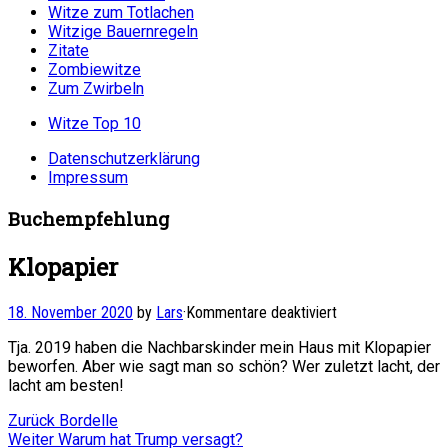
Witze zum Totlachen
Witzige Bauernregeln
Zitate
Zombiewitze
Zum Zwirbeln
Witze Top 10
Datenschutzerklärung
Impressum
Buchempfehlung
Klopapier
für
18. November 2020
by
Lars
·
Kommentare deaktiviert
Klopapier
Tja. 2019 haben die Nachbarskinder mein Haus mit Klopapier
beworfen. Aber wie sagt man so schön? Wer zuletzt lacht, der
lacht am besten!
Beitragsnavigation
Vorheriger
Zurück
Bordelle
Nächster
Beitrag:
Weiter
Warum hat Trump versagt?