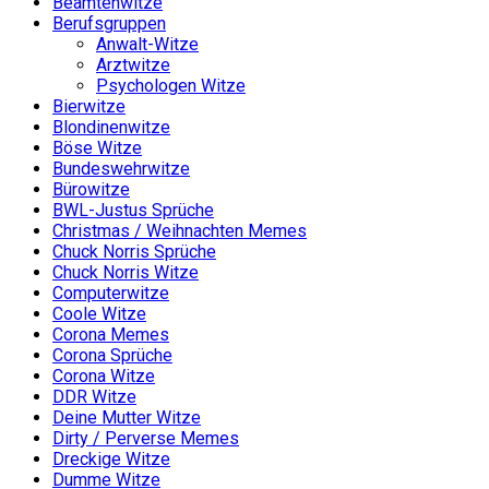
Beamtenwitze
Berufsgruppen
Anwalt-Witze
Arztwitze
Psychologen Witze
Bierwitze
Blondinenwitze
Böse Witze
Bundeswehrwitze
Bürowitze
BWL-Justus Sprüche
Christmas / Weihnachten Memes
Chuck Norris Sprüche
Chuck Norris Witze
Computerwitze
Coole Witze
Corona Memes
Corona Sprüche
Corona Witze
DDR Witze
Deine Mutter Witze
Dirty / Perverse Memes
Dreckige Witze
Dumme Witze