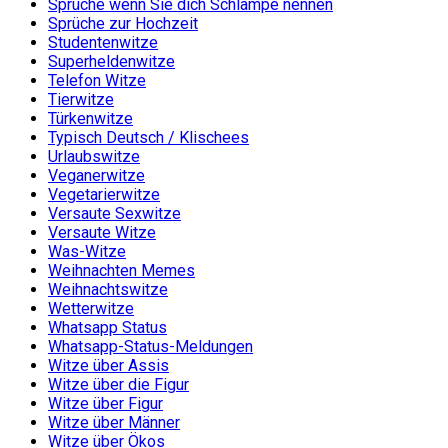
Sprüche wenn Sie dich Schlampe nennen
Sprüche zur Hochzeit
Studentenwitze
Superheldenwitze
Telefon Witze
Tierwitze
Türkenwitze
Typisch Deutsch / Klischees
Urlaubswitze
Veganerwitze
Vegetarierwitze
Versaute Sexwitze
Versaute Witze
Was-Witze
Weihnachten Memes
Weihnachtswitze
Wetterwitze
Whatsapp Status
Whatsapp-Status-Meldungen
Witze über Assis
Witze über die Figur
Witze über Figur
Witze über Männer
Witze über Ökos