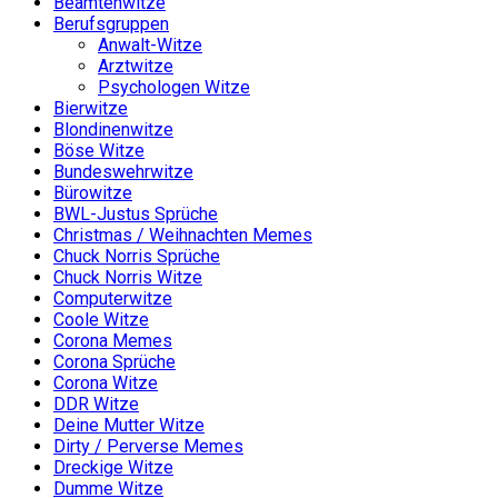
Beamtenwitze
Berufsgruppen
Anwalt-Witze
Arztwitze
Psychologen Witze
Bierwitze
Blondinenwitze
Böse Witze
Bundeswehrwitze
Bürowitze
BWL-Justus Sprüche
Christmas / Weihnachten Memes
Chuck Norris Sprüche
Chuck Norris Witze
Computerwitze
Coole Witze
Corona Memes
Corona Sprüche
Corona Witze
DDR Witze
Deine Mutter Witze
Dirty / Perverse Memes
Dreckige Witze
Dumme Witze