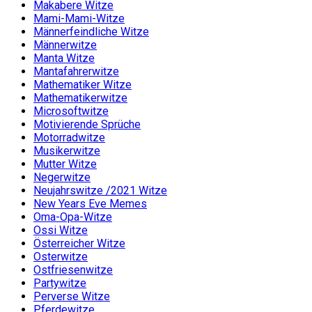
Makabere Witze
Mami-Mami-Witze
Männerfeindliche Witze
Männerwitze
Manta Witze
Mantafahrerwitze
Mathematiker Witze
Mathematikerwitze
Microsoftwitze
Motivierende Sprüche
Motorradwitze
Musikerwitze
Mutter Witze
Negerwitze
Neujahrswitze /2021 Witze
New Years Eve Memes
Oma-Opa-Witze
Ossi Witze
Österreicher Witze
Osterwitze
Ostfriesenwitze
Partywitze
Perverse Witze
Pferdewitze