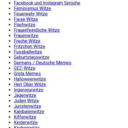
Facebook und Instagram Sprüche
Feminismus Witze
Feuerwehr Witze
Fiese Witze
Flachwitze
Frauenfeindliche Witze
Frauenwitze
Freche Witze
Fritzchen Witze
Fussballwitze
Geburtstagswitze
Germans / Deutsche Memes
GEZ-Witze
Greta Memes
Halloweenwitze
Herr Ober Witze
Ingenieurwitze
Jägerwitze
Juden Witze
Juristenwitze
Kanibalenwitze
Kifferwitze
Kinderwitze
Kirchenwitze