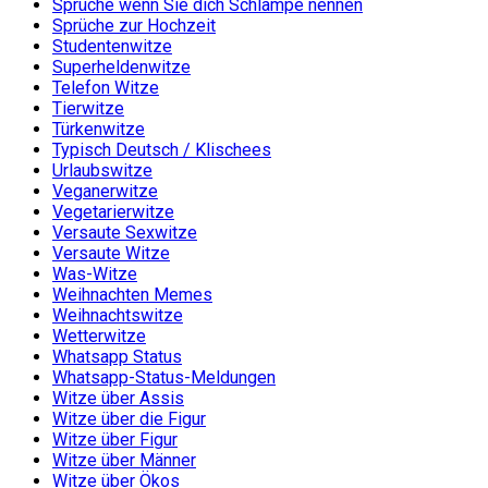
Sprüche wenn Sie dich Schlampe nennen
Sprüche zur Hochzeit
Studentenwitze
Superheldenwitze
Telefon Witze
Tierwitze
Türkenwitze
Typisch Deutsch / Klischees
Urlaubswitze
Veganerwitze
Vegetarierwitze
Versaute Sexwitze
Versaute Witze
Was-Witze
Weihnachten Memes
Weihnachtswitze
Wetterwitze
Whatsapp Status
Whatsapp-Status-Meldungen
Witze über Assis
Witze über die Figur
Witze über Figur
Witze über Männer
Witze über Ökos