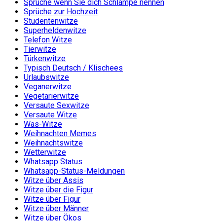
Sprüche wenn Sie dich Schlampe nennen
Sprüche zur Hochzeit
Studentenwitze
Superheldenwitze
Telefon Witze
Tierwitze
Türkenwitze
Typisch Deutsch / Klischees
Urlaubswitze
Veganerwitze
Vegetarierwitze
Versaute Sexwitze
Versaute Witze
Was-Witze
Weihnachten Memes
Weihnachtswitze
Wetterwitze
Whatsapp Status
Whatsapp-Status-Meldungen
Witze über Assis
Witze über die Figur
Witze über Figur
Witze über Männer
Witze über Ökos