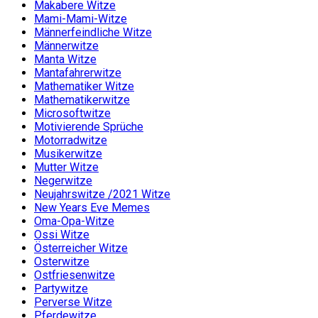
Makabere Witze
Mami-Mami-Witze
Männerfeindliche Witze
Männerwitze
Manta Witze
Mantafahrerwitze
Mathematiker Witze
Mathematikerwitze
Microsoftwitze
Motivierende Sprüche
Motorradwitze
Musikerwitze
Mutter Witze
Negerwitze
Neujahrswitze /2021 Witze
New Years Eve Memes
Oma-Opa-Witze
Ossi Witze
Österreicher Witze
Osterwitze
Ostfriesenwitze
Partywitze
Perverse Witze
Pferdewitze