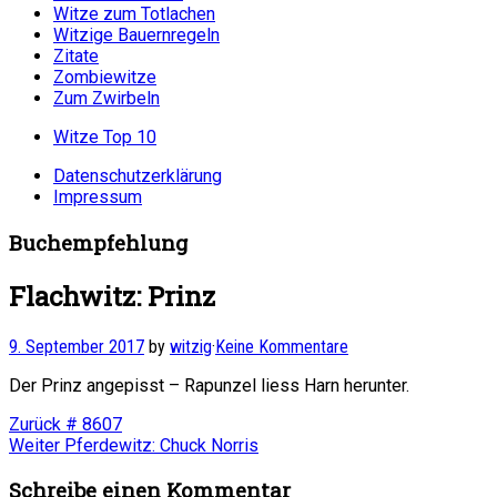
Witze zum Totlachen
Witzige Bauernregeln
Zitate
Zombiewitze
Zum Zwirbeln
Witze Top 10
Datenschutzerklärung
Impressum
Buchempfehlung
Flachwitz: Prinz
9. September 2017
by
witzig
·
Keine Kommentare
Der Prinz angepisst – Rapunzel liess Harn herunter.
Beitragsnavigation
Vorheriger
Zurück
# 8607
Nächster
Beitrag:
Weiter
Pferdewitz: Chuck Norris
Beitrag:
Schreibe einen Kommentar