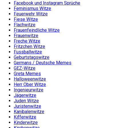
Facebook und Instagram Sprüche
Feminismus Witze
Feuerwehr Witze
Fiese Witze
Flachwitze
Frauenfeindliche Witze
Frauenwitze
Freche Witze
Fritzchen Witze
Fussballwitze
Geburtstagswitze
Germans / Deutsche Memes
GEZ-Witze
Greta Memes
Halloweenwitze
Herr Ober Witze
Ingenieurwitze
Jägerwitze
Juden Witze
Juristenwitze
Kanibalenwitze
Kifferwitze
Kinderwitze
Kirchenwitze