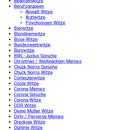
Beamtenwitze
Berufsgruppen
Anwalt-Witze
Arztwitze
Psychologen Witze
Bierwitze
Blondinenwitze
Böse Witze
Bundeswehrwitze
Bürowitze
BWL-Justus Sprüche
Christmas / Weihnachten Memes
Chuck Norris Sprüche
Chuck Norris Witze
Computerwitze
Coole Witze
Corona Memes
Corona Sprüche
Corona Witze
DDR Witze
Deine Mutter Witze
Dirty / Perverse Memes
Dreckige Witze
Dumme Witze