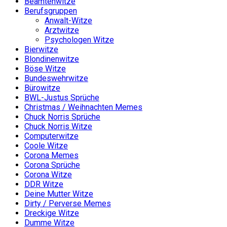
Beamtenwitze
Berufsgruppen
Anwalt-Witze
Arztwitze
Psychologen Witze
Bierwitze
Blondinenwitze
Böse Witze
Bundeswehrwitze
Bürowitze
BWL-Justus Sprüche
Christmas / Weihnachten Memes
Chuck Norris Sprüche
Chuck Norris Witze
Computerwitze
Coole Witze
Corona Memes
Corona Sprüche
Corona Witze
DDR Witze
Deine Mutter Witze
Dirty / Perverse Memes
Dreckige Witze
Dumme Witze