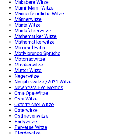
Makabere Witze
Mami-Mami-Witze
Männerfeindliche Witze
Männerwitze
Manta Witze
Mantafahrerwitze
Mathematiker Witze
Mathematikerwitze
Microsoftwitze
Motivierende Sprüche
Motorradwitze
Musikerwitze
Mutter Witze
Negerwitze
Neujahrswitze /2021 Witze
New Years Eve Memes
Oma-Opa-Witze
Ossi Witze
Österreicher Witze
Osterwitze
Ostfriesenwitze
Partywitze
Perverse Witze
Pferdewitze