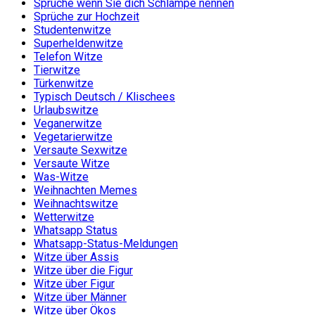
Sprüche wenn Sie dich Schlampe nennen
Sprüche zur Hochzeit
Studentenwitze
Superheldenwitze
Telefon Witze
Tierwitze
Türkenwitze
Typisch Deutsch / Klischees
Urlaubswitze
Veganerwitze
Vegetarierwitze
Versaute Sexwitze
Versaute Witze
Was-Witze
Weihnachten Memes
Weihnachtswitze
Wetterwitze
Whatsapp Status
Whatsapp-Status-Meldungen
Witze über Assis
Witze über die Figur
Witze über Figur
Witze über Männer
Witze über Ökos