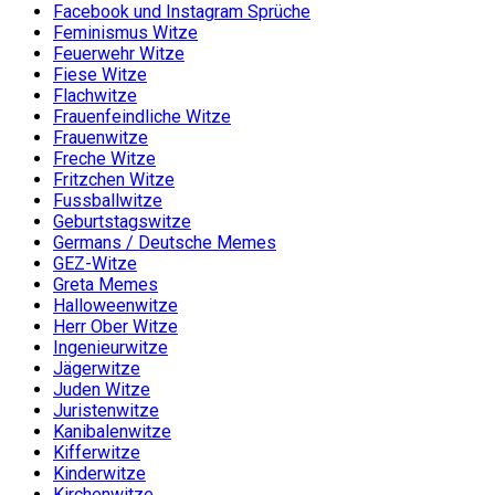
Facebook und Instagram Sprüche
Feminismus Witze
Feuerwehr Witze
Fiese Witze
Flachwitze
Frauenfeindliche Witze
Frauenwitze
Freche Witze
Fritzchen Witze
Fussballwitze
Geburtstagswitze
Germans / Deutsche Memes
GEZ-Witze
Greta Memes
Halloweenwitze
Herr Ober Witze
Ingenieurwitze
Jägerwitze
Juden Witze
Juristenwitze
Kanibalenwitze
Kifferwitze
Kinderwitze
Kirchenwitze