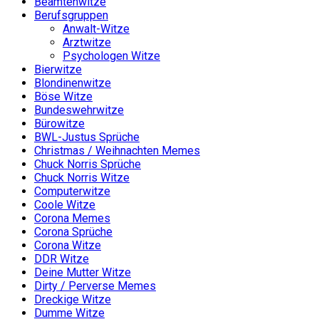
Beamtenwitze
Berufsgruppen
Anwalt-Witze
Arztwitze
Psychologen Witze
Bierwitze
Blondinenwitze
Böse Witze
Bundeswehrwitze
Bürowitze
BWL-Justus Sprüche
Christmas / Weihnachten Memes
Chuck Norris Sprüche
Chuck Norris Witze
Computerwitze
Coole Witze
Corona Memes
Corona Sprüche
Corona Witze
DDR Witze
Deine Mutter Witze
Dirty / Perverse Memes
Dreckige Witze
Dumme Witze