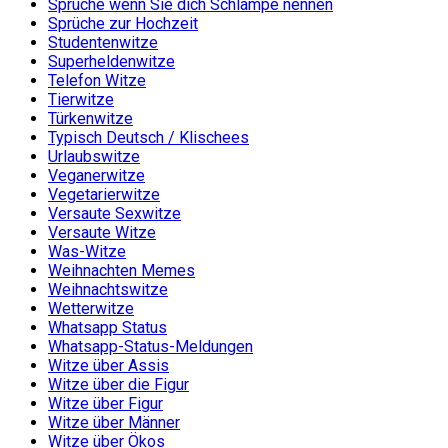
Sprüche wenn Sie dich Schlampe nennen
Sprüche zur Hochzeit
Studentenwitze
Superheldenwitze
Telefon Witze
Tierwitze
Türkenwitze
Typisch Deutsch / Klischees
Urlaubswitze
Veganerwitze
Vegetarierwitze
Versaute Sexwitze
Versaute Witze
Was-Witze
Weihnachten Memes
Weihnachtswitze
Wetterwitze
Whatsapp Status
Whatsapp-Status-Meldungen
Witze über Assis
Witze über die Figur
Witze über Figur
Witze über Männer
Witze über Ökos