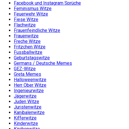
Facebook und Instagram Sprüche
Feminismus Witze
Feuerwehr Witze
Fiese Witze
Flachwitze
Frauenfeindliche Witze
Frauenwitze
Freche Witze
Fritzchen Witze
Fussballwitze
Geburtstagswitze
Germans / Deutsche Memes
GEZ-Witze
Greta Memes
Halloweenwitze
Herr Ober Witze
Ingenieurwitze
Jägerwitze
Juden Witze
Juristenwitze
Kanibalenwitze
Kifferwitze
Kinderwitze
Kirchenwitze