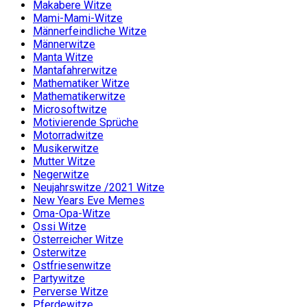
Makabere Witze
Mami-Mami-Witze
Männerfeindliche Witze
Männerwitze
Manta Witze
Mantafahrerwitze
Mathematiker Witze
Mathematikerwitze
Microsoftwitze
Motivierende Sprüche
Motorradwitze
Musikerwitze
Mutter Witze
Negerwitze
Neujahrswitze /2021 Witze
New Years Eve Memes
Oma-Opa-Witze
Ossi Witze
Österreicher Witze
Osterwitze
Ostfriesenwitze
Partywitze
Perverse Witze
Pferdewitze