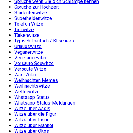
Sprüche wenn Sie dich Schlampe nennen
Sprüche zur Hochzeit
Studentenwitze
Superheldenwitze
Telefon Witze
Tierwitze
Türkenwitze
Typisch Deutsch / Klischees
Urlaubswitze
Veganerwitze
Vegetarierwitze
Versaute Sexwitze
Versaute Witze
Was-Witze
Weihnachten Memes
Weihnachtswitze
Wetterwitze
Whatsapp Status
Whatsapp-Status-Meldungen
Witze über Assis
Witze über die Figur
Witze über Figur
Witze über Männer
Witze über Ökos