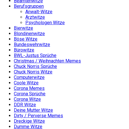
Beamtenwitze
Berufsgruppen
Anwalt-Witze
Arztwitze
Psychologen Witze
Bierwitze
Blondinenwitze
Böse Witze
Bundeswehrwitze
Bürowitze
BWL-Justus Sprüche
Christmas / Weihnachten Memes
Chuck Norris Sprüche
Chuck Norris Witze
Computerwitze
Coole Witze
Corona Memes
Corona Sprüche
Corona Witze
DDR Witze
Deine Mutter Witze
Dirty / Perverse Memes
Dreckige Witze
Dumme Witze