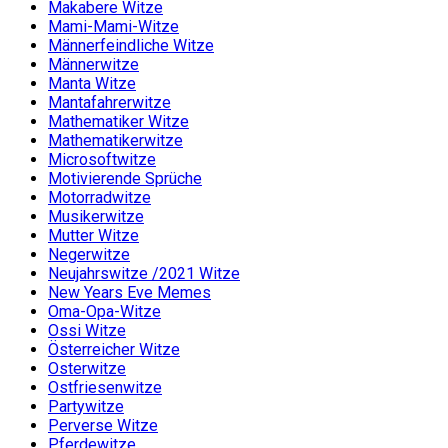
Makabere Witze
Mami-Mami-Witze
Männerfeindliche Witze
Männerwitze
Manta Witze
Mantafahrerwitze
Mathematiker Witze
Mathematikerwitze
Microsoftwitze
Motivierende Sprüche
Motorradwitze
Musikerwitze
Mutter Witze
Negerwitze
Neujahrswitze /2021 Witze
New Years Eve Memes
Oma-Opa-Witze
Ossi Witze
Österreicher Witze
Osterwitze
Ostfriesenwitze
Partywitze
Perverse Witze
Pferdewitze