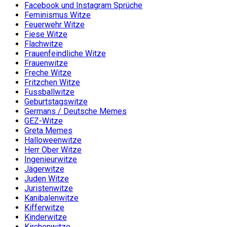
Facebook und Instagram Sprüche
Feminismus Witze
Feuerwehr Witze
Fiese Witze
Flachwitze
Frauenfeindliche Witze
Frauenwitze
Freche Witze
Fritzchen Witze
Fussballwitze
Geburtstagswitze
Germans / Deutsche Memes
GEZ-Witze
Greta Memes
Halloweenwitze
Herr Ober Witze
Ingenieurwitze
Jägerwitze
Juden Witze
Juristenwitze
Kanibalenwitze
Kifferwitze
Kinderwitze
Kirchenwitze