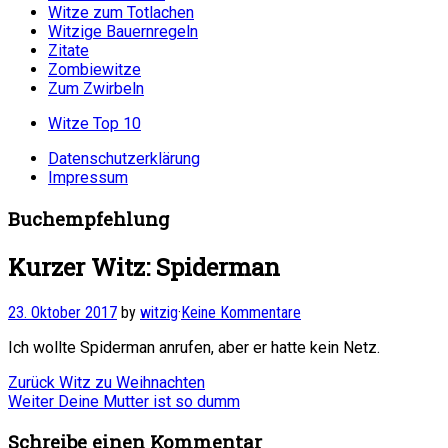
Witze zum Totlachen
Witzige Bauernregeln
Zitate
Zombiewitze
Zum Zwirbeln
Witze Top 10
Datenschutzerklärung
Impressum
Buchempfehlung
Kurzer Witz: Spiderman
23. Oktober 2017
by
witzig
·
Keine Kommentare
Ich wollte Spiderman anrufen, aber er hatte kein Netz.
Beitragsnavigation
Vorheriger
Zurück
Witz zu Weihnachten
Nächster
Beitrag:
Weiter
Deine Mutter ist so dumm
Beitrag:
Schreibe einen Kommentar