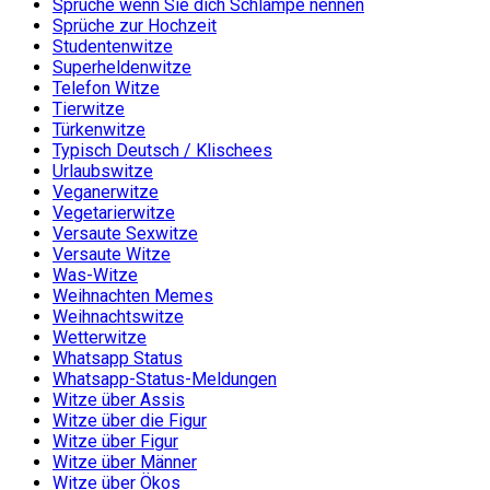
Sprüche wenn Sie dich Schlampe nennen
Sprüche zur Hochzeit
Studentenwitze
Superheldenwitze
Telefon Witze
Tierwitze
Türkenwitze
Typisch Deutsch / Klischees
Urlaubswitze
Veganerwitze
Vegetarierwitze
Versaute Sexwitze
Versaute Witze
Was-Witze
Weihnachten Memes
Weihnachtswitze
Wetterwitze
Whatsapp Status
Whatsapp-Status-Meldungen
Witze über Assis
Witze über die Figur
Witze über Figur
Witze über Männer
Witze über Ökos