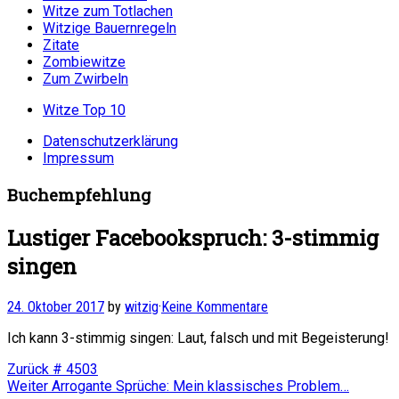
Witze zum Totlachen
Witzige Bauernregeln
Zitate
Zombiewitze
Zum Zwirbeln
Witze Top 10
Datenschutzerklärung
Impressum
Buchempfehlung
Lustiger Facebookspruch: 3-stimmig
singen
24. Oktober 2017
by
witzig
·
Keine Kommentare
Ich kann 3-stimmig singen: Laut, falsch und mit Begeisterung!
Beitragsnavigation
Vorheriger
Zurück
# 4503
Nächster
Beitrag:
Weiter
Arrogante Sprüche: Mein klassisches Problem…