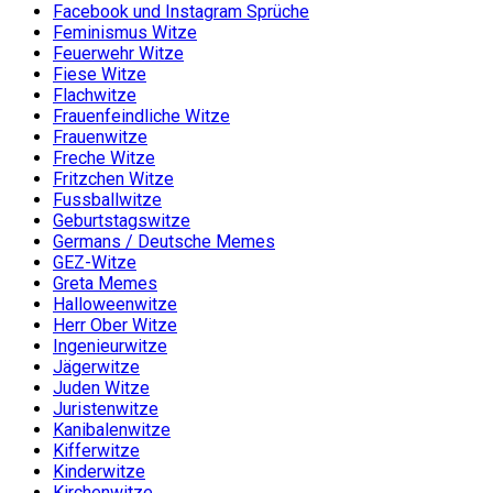
Facebook und Instagram Sprüche
Feminismus Witze
Feuerwehr Witze
Fiese Witze
Flachwitze
Frauenfeindliche Witze
Frauenwitze
Freche Witze
Fritzchen Witze
Fussballwitze
Geburtstagswitze
Germans / Deutsche Memes
GEZ-Witze
Greta Memes
Halloweenwitze
Herr Ober Witze
Ingenieurwitze
Jägerwitze
Juden Witze
Juristenwitze
Kanibalenwitze
Kifferwitze
Kinderwitze
Kirchenwitze