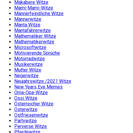
Makabere Witze
Mami-Mami-Witze
Männerfeindliche Witze
Männerwitze
Manta Witze
Mantafahrerwitze
Mathematiker Witze
Mathematikerwitze
Microsoftwitze
Motivierende Sprüche
Motorradwitze
Musikerwitze
Mutter Witze
Negerwitze
Neujahrswitze /2021 Witze
New Years Eve Memes
Oma-Opa-Witze
Ossi Witze
Österreicher Witze
Osterwitze
Ostfriesenwitze
Partywitze
Perverse Witze
Pferdewitze