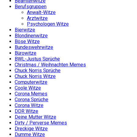
Beamtenwitze
Berufsgruppen
Anwalt-Witze
Arztwitze
Psychologen Witze
Bierwitze
Blondinenwitze
Böse Witze
Bundeswehrwitze
Bürowitze
BWL-Justus Sprüche
Christmas / Weihnachten Memes
Chuck Norris Sprüche
Chuck Norris Witze
Computerwitze
Coole Witze
Corona Memes
Corona Sprüche
Corona Witze
DDR Witze
Deine Mutter Witze
Dirty / Perverse Memes
Dreckige Witze
Dumme Witze