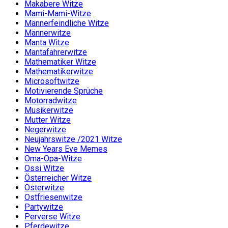
Makabere Witze
Mami-Mami-Witze
Männerfeindliche Witze
Männerwitze
Manta Witze
Mantafahrerwitze
Mathematiker Witze
Mathematikerwitze
Microsoftwitze
Motivierende Sprüche
Motorradwitze
Musikerwitze
Mutter Witze
Negerwitze
Neujahrswitze /2021 Witze
New Years Eve Memes
Oma-Opa-Witze
Ossi Witze
Österreicher Witze
Osterwitze
Ostfriesenwitze
Partywitze
Perverse Witze
Pferdewitze