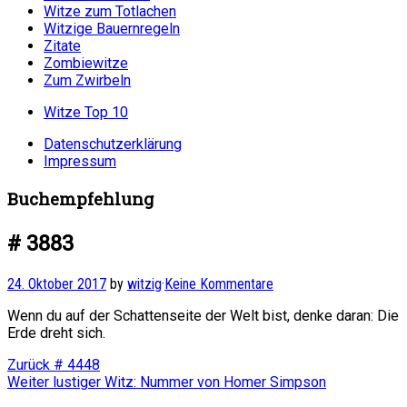
Witze zum Totlachen
Witzige Bauernregeln
Zitate
Zombiewitze
Zum Zwirbeln
Witze Top 10
Datenschutzerklärung
Impressum
Buchempfehlung
# 3883
24. Oktober 2017
by
witzig
·
Keine Kommentare
Wenn du auf der Schattenseite der Welt bist, denke daran: Die
Erde dreht sich.
Beitragsnavigation
Vorheriger
Zurück
# 4448
Nächster
Beitrag:
Weiter
lustiger Witz: Nummer von Homer Simpson
Beitrag: