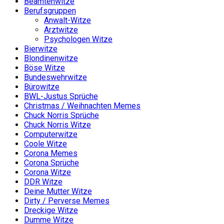
Beamtenwitze
Berufsgruppen
Anwalt-Witze
Arztwitze
Psychologen Witze
Bierwitze
Blondinenwitze
Böse Witze
Bundeswehrwitze
Bürowitze
BWL-Justus Sprüche
Christmas / Weihnachten Memes
Chuck Norris Sprüche
Chuck Norris Witze
Computerwitze
Coole Witze
Corona Memes
Corona Sprüche
Corona Witze
DDR Witze
Deine Mutter Witze
Dirty / Perverse Memes
Dreckige Witze
Dumme Witze