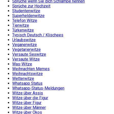
Sprüche wenn Sie dich Schlampe nennen
Sprüche zur Hochzeit
Studentenwitze
Superheldenwitze
Telefon Witze
Tierwitze
Türkenwitze
Typisch Deutsch / Klischees
Urlaubswitze
Veganerwitze
Vegetarierwitze
Versaute Sexwitze
Versaute Witze
Was-Witze
Weihnachten Memes
Weihnachtswitze
Wetterwitze
Whatsapp Status
Whatsapp-Status-Meldungen
Witze über Assis
Witze über die Figur
Witze über Figur
Witze über Männer
Witze über Ökos