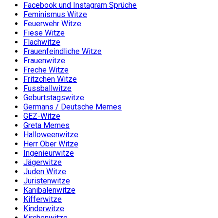
Facebook und Instagram Sprüche
Feminismus Witze
Feuerwehr Witze
Fiese Witze
Flachwitze
Frauenfeindliche Witze
Frauenwitze
Freche Witze
Fritzchen Witze
Fussballwitze
Geburtstagswitze
Germans / Deutsche Memes
GEZ-Witze
Greta Memes
Halloweenwitze
Herr Ober Witze
Ingenieurwitze
Jägerwitze
Juden Witze
Juristenwitze
Kanibalenwitze
Kifferwitze
Kinderwitze
Kirchenwitze