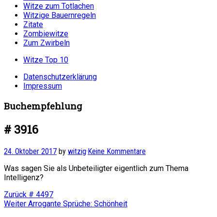
Witze zum Totlachen
Witzige Bauernregeln
Zitate
Zombiewitze
Zum Zwirbeln
Witze Top 10
Datenschutzerklärung
Impressum
Buchempfehlung
# 3916
24. Oktober 2017
by
witzig
·
Keine Kommentare
Was sagen Sie als Unbeteiligter eigentlich zum Thema
Intelligenz?
Beitragsnavigation
Vorheriger
Zurück
# 4497
Nächster
Beitrag:
Weiter
Arrogante Sprüche: Schönheit
Beitrag: