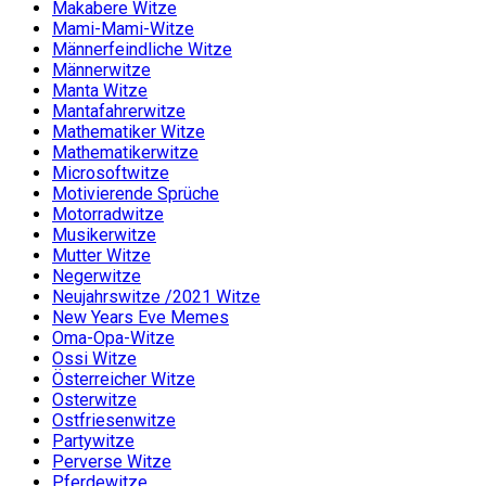
Makabere Witze
Mami-Mami-Witze
Männerfeindliche Witze
Männerwitze
Manta Witze
Mantafahrerwitze
Mathematiker Witze
Mathematikerwitze
Microsoftwitze
Motivierende Sprüche
Motorradwitze
Musikerwitze
Mutter Witze
Negerwitze
Neujahrswitze /2021 Witze
New Years Eve Memes
Oma-Opa-Witze
Ossi Witze
Österreicher Witze
Osterwitze
Ostfriesenwitze
Partywitze
Perverse Witze
Pferdewitze