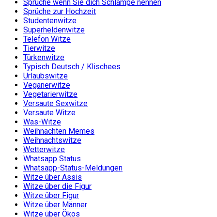
Sprüche wenn Sie dich Schlampe nennen
Sprüche zur Hochzeit
Studentenwitze
Superheldenwitze
Telefon Witze
Tierwitze
Türkenwitze
Typisch Deutsch / Klischees
Urlaubswitze
Veganerwitze
Vegetarierwitze
Versaute Sexwitze
Versaute Witze
Was-Witze
Weihnachten Memes
Weihnachtswitze
Wetterwitze
Whatsapp Status
Whatsapp-Status-Meldungen
Witze über Assis
Witze über die Figur
Witze über Figur
Witze über Männer
Witze über Ökos