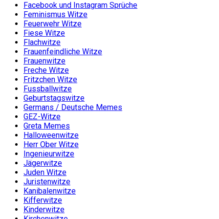
Facebook und Instagram Sprüche
Feminismus Witze
Feuerwehr Witze
Fiese Witze
Flachwitze
Frauenfeindliche Witze
Frauenwitze
Freche Witze
Fritzchen Witze
Fussballwitze
Geburtstagswitze
Germans / Deutsche Memes
GEZ-Witze
Greta Memes
Halloweenwitze
Herr Ober Witze
Ingenieurwitze
Jägerwitze
Juden Witze
Juristenwitze
Kanibalenwitze
Kifferwitze
Kinderwitze
Kirchenwitze