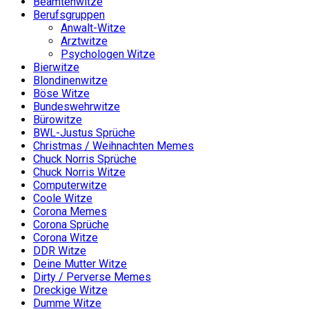
Beamtenwitze
Berufsgruppen
Anwalt-Witze
Arztwitze
Psychologen Witze
Bierwitze
Blondinenwitze
Böse Witze
Bundeswehrwitze
Bürowitze
BWL-Justus Sprüche
Christmas / Weihnachten Memes
Chuck Norris Sprüche
Chuck Norris Witze
Computerwitze
Coole Witze
Corona Memes
Corona Sprüche
Corona Witze
DDR Witze
Deine Mutter Witze
Dirty / Perverse Memes
Dreckige Witze
Dumme Witze