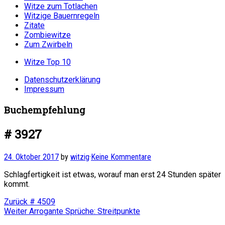
Witze zum Totlachen
Witzige Bauernregeln
Zitate
Zombiewitze
Zum Zwirbeln
Witze Top 10
Datenschutzerklärung
Impressum
Buchempfehlung
# 3927
24. Oktober 2017
by
witzig
·
Keine Kommentare
Schlagfertigkeit ist etwas, worauf man erst 24 Stunden später
kommt.
Beitragsnavigation
Vorheriger
Zurück
# 4509
Nächster
Beitrag:
Weiter
Arrogante Sprüche: Streitpunkte
Beitrag: