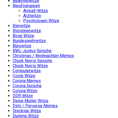
Beamtenwitze
Berufsgruppen
Anwalt-Witze
Arztwitze
Psychologen Witze
Bierwitze
Blondinenwitze
Böse Witze
Bundeswehrwitze
Bürowitze
BWL-Justus Sprüche
Christmas / Weihnachten Memes
Chuck Norris Sprüche
Chuck Norris Witze
Computerwitze
Coole Witze
Corona Memes
Corona Sprüche
Corona Witze
DDR Witze
Deine Mutter Witze
Dirty / Perverse Memes
Dreckige Witze
Dumme Witze