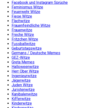
Facebook und Instagram Sprüche
Feminismus Witze
Feuerwehr Witze
Fiese Witze
Flachwitze
Frauenfeindliche Witze
Frauenwitze
Freche Witze
Fritzchen Witze
Fussballwitze
Geburtstagswitze
Germans / Deutsche Memes
GEZ-Witze
Greta Memes
Halloweenwitze
Herr Ober Witze
Ingenieurwitze
Jägerwitze
Juden Witze
Juristenwitze
Kanibalenwitze
Kifferwitze
Kinderwitze
Kirchenwitze