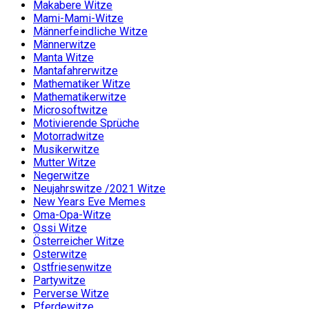
Makabere Witze
Mami-Mami-Witze
Männerfeindliche Witze
Männerwitze
Manta Witze
Mantafahrerwitze
Mathematiker Witze
Mathematikerwitze
Microsoftwitze
Motivierende Sprüche
Motorradwitze
Musikerwitze
Mutter Witze
Negerwitze
Neujahrswitze /2021 Witze
New Years Eve Memes
Oma-Opa-Witze
Ossi Witze
Österreicher Witze
Osterwitze
Ostfriesenwitze
Partywitze
Perverse Witze
Pferdewitze