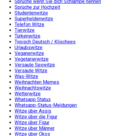
Sprüche wenn Sie dich Schlampe nennen
Sprüche zur Hochzeit
Studentenwitze
Superheldenwitze
Telefon Witze
Tierwitze
Türkenwitze
Typisch Deutsch / Klischees
Urlaubswitze
Veganerwitze
Vegetarierwitze
Versaute Sexwitze
Versaute Witze
Was-Witze
Weihnachten Memes
Weihnachtswitze
Wetterwitze
Whatsapp Status
Whatsapp-Status-Meldungen
Witze über Assis
Witze über die Figur
Witze über Figur
Witze über Männer
Witze über Ökos