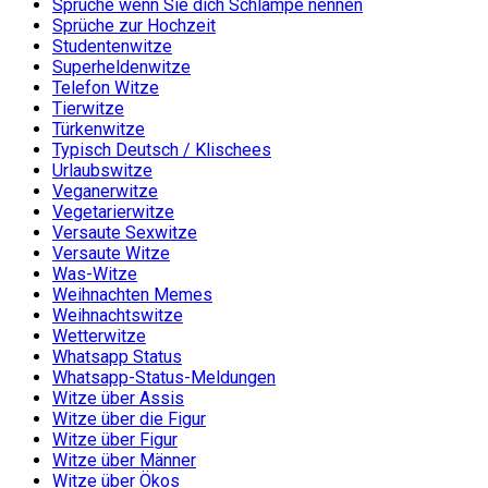
Sprüche wenn Sie dich Schlampe nennen
Sprüche zur Hochzeit
Studentenwitze
Superheldenwitze
Telefon Witze
Tierwitze
Türkenwitze
Typisch Deutsch / Klischees
Urlaubswitze
Veganerwitze
Vegetarierwitze
Versaute Sexwitze
Versaute Witze
Was-Witze
Weihnachten Memes
Weihnachtswitze
Wetterwitze
Whatsapp Status
Whatsapp-Status-Meldungen
Witze über Assis
Witze über die Figur
Witze über Figur
Witze über Männer
Witze über Ökos