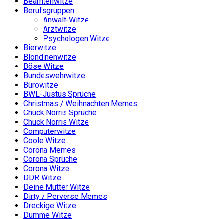
Beamtenwitze
Berufsgruppen
Anwalt-Witze
Arztwitze
Psychologen Witze
Bierwitze
Blondinenwitze
Böse Witze
Bundeswehrwitze
Bürowitze
BWL-Justus Sprüche
Christmas / Weihnachten Memes
Chuck Norris Sprüche
Chuck Norris Witze
Computerwitze
Coole Witze
Corona Memes
Corona Sprüche
Corona Witze
DDR Witze
Deine Mutter Witze
Dirty / Perverse Memes
Dreckige Witze
Dumme Witze