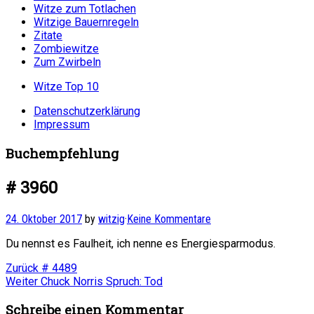
Witze zum Totlachen
Witzige Bauernregeln
Zitate
Zombiewitze
Zum Zwirbeln
Witze Top 10
Datenschutzerklärung
Impressum
Buchempfehlung
# 3960
24. Oktober 2017
by
witzig
·
Keine Kommentare
Du nennst es Faulheit, ich nenne es Energiesparmodus.
Beitragsnavigation
Vorheriger
Zurück
# 4489
Nächster
Beitrag:
Weiter
Chuck Norris Spruch: Tod
Beitrag:
Schreibe einen Kommentar