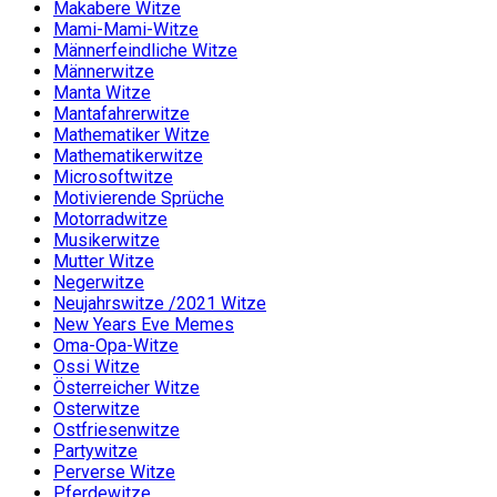
Makabere Witze
Mami-Mami-Witze
Männerfeindliche Witze
Männerwitze
Manta Witze
Mantafahrerwitze
Mathematiker Witze
Mathematikerwitze
Microsoftwitze
Motivierende Sprüche
Motorradwitze
Musikerwitze
Mutter Witze
Negerwitze
Neujahrswitze /2021 Witze
New Years Eve Memes
Oma-Opa-Witze
Ossi Witze
Österreicher Witze
Osterwitze
Ostfriesenwitze
Partywitze
Perverse Witze
Pferdewitze