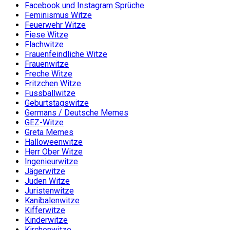
Facebook und Instagram Sprüche
Feminismus Witze
Feuerwehr Witze
Fiese Witze
Flachwitze
Frauenfeindliche Witze
Frauenwitze
Freche Witze
Fritzchen Witze
Fussballwitze
Geburtstagswitze
Germans / Deutsche Memes
GEZ-Witze
Greta Memes
Halloweenwitze
Herr Ober Witze
Ingenieurwitze
Jägerwitze
Juden Witze
Juristenwitze
Kanibalenwitze
Kifferwitze
Kinderwitze
Kirchenwitze