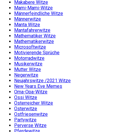
Makabere Witze
Mami-Mami-Witze
Männerfeindliche Witze
Männerwitze
Manta Witze
Mantafahrerwitze
Mathematiker Witze
Mathematikerwitze
Microsoftwitze
Motivierende Sprüche
Motorradwitze
Musikerwitze
Mutter Witze
Negerwitze
Neujahrswitze /2021 Witze
New Years Eve Memes
Oma-Opa-Witze
Ossi Witze
Österreicher Witze
Osterwitze
Ostfriesenwitze
Partywitze
Perverse Witze
Pferdewitze