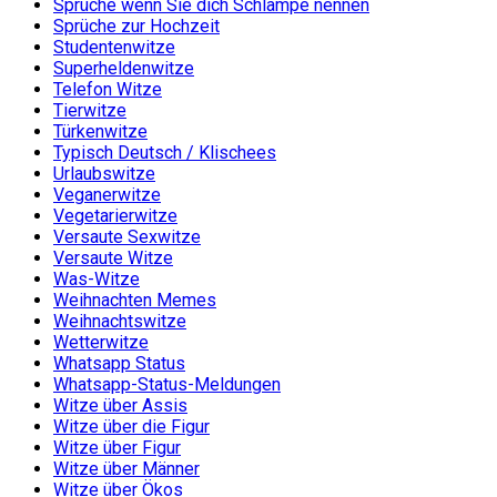
Sprüche wenn Sie dich Schlampe nennen
Sprüche zur Hochzeit
Studentenwitze
Superheldenwitze
Telefon Witze
Tierwitze
Türkenwitze
Typisch Deutsch / Klischees
Urlaubswitze
Veganerwitze
Vegetarierwitze
Versaute Sexwitze
Versaute Witze
Was-Witze
Weihnachten Memes
Weihnachtswitze
Wetterwitze
Whatsapp Status
Whatsapp-Status-Meldungen
Witze über Assis
Witze über die Figur
Witze über Figur
Witze über Männer
Witze über Ökos