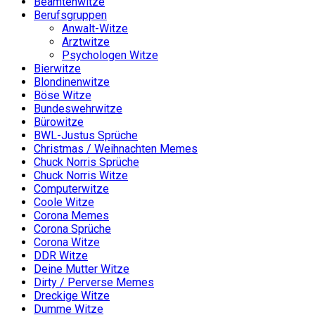
Beamtenwitze
Berufsgruppen
Anwalt-Witze
Arztwitze
Psychologen Witze
Bierwitze
Blondinenwitze
Böse Witze
Bundeswehrwitze
Bürowitze
BWL-Justus Sprüche
Christmas / Weihnachten Memes
Chuck Norris Sprüche
Chuck Norris Witze
Computerwitze
Coole Witze
Corona Memes
Corona Sprüche
Corona Witze
DDR Witze
Deine Mutter Witze
Dirty / Perverse Memes
Dreckige Witze
Dumme Witze