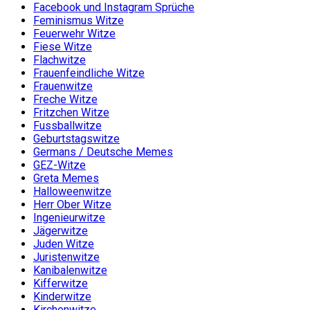
Facebook und Instagram Sprüche
Feminismus Witze
Feuerwehr Witze
Fiese Witze
Flachwitze
Frauenfeindliche Witze
Frauenwitze
Freche Witze
Fritzchen Witze
Fussballwitze
Geburtstagswitze
Germans / Deutsche Memes
GEZ-Witze
Greta Memes
Halloweenwitze
Herr Ober Witze
Ingenieurwitze
Jägerwitze
Juden Witze
Juristenwitze
Kanibalenwitze
Kifferwitze
Kinderwitze
Kirchenwitze