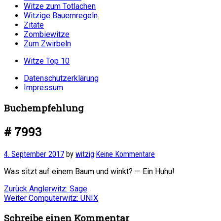
Witze zum Totlachen
Witzige Bauernregeln
Zitate
Zombiewitze
Zum Zwirbeln
Witze Top 10
Datenschutzerklärung
Impressum
Buchempfehlung
# 7993
4. September 2017
by
witzig
·
Keine Kommentare
Was sitzt auf einem Baum und winkt? — Ein Huhu!
Beitragsnavigation
Vorheriger
Zurück
Anglerwitz: Sage
Nächster
Beitrag:
Weiter
Computerwitz: UNIX
Beitrag:
Schreibe einen Kommentar