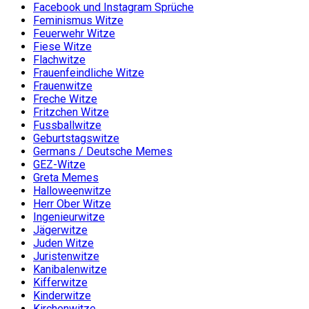
Facebook und Instagram Sprüche
Feminismus Witze
Feuerwehr Witze
Fiese Witze
Flachwitze
Frauenfeindliche Witze
Frauenwitze
Freche Witze
Fritzchen Witze
Fussballwitze
Geburtstagswitze
Germans / Deutsche Memes
GEZ-Witze
Greta Memes
Halloweenwitze
Herr Ober Witze
Ingenieurwitze
Jägerwitze
Juden Witze
Juristenwitze
Kanibalenwitze
Kifferwitze
Kinderwitze
Kirchenwitze