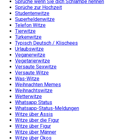
Sprüche wenn Sie dich Schlampe nennen
Sprüche zur Hochzeit
Studentenwitze
Superheldenwitze
Telefon Witze
Tierwitze
Türkenwitze
Typisch Deutsch / Klischees
Urlaubswitze
Veganerwitze
Vegetarierwitze
Versaute Sexwitze
Versaute Witze
Was-Witze
Weihnachten Memes
Weihnachtswitze
Wetterwitze
Whatsapp Status
Whatsapp-Status-Meldungen
Witze über Assis
Witze über die Figur
Witze über Figur
Witze über Männer
Witze über Ökos