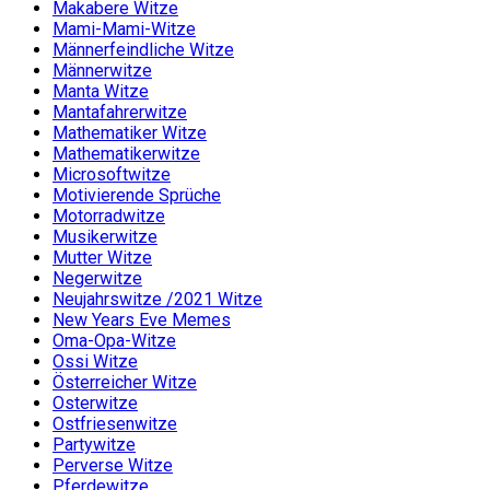
Makabere Witze
Mami-Mami-Witze
Männerfeindliche Witze
Männerwitze
Manta Witze
Mantafahrerwitze
Mathematiker Witze
Mathematikerwitze
Microsoftwitze
Motivierende Sprüche
Motorradwitze
Musikerwitze
Mutter Witze
Negerwitze
Neujahrswitze /2021 Witze
New Years Eve Memes
Oma-Opa-Witze
Ossi Witze
Österreicher Witze
Osterwitze
Ostfriesenwitze
Partywitze
Perverse Witze
Pferdewitze