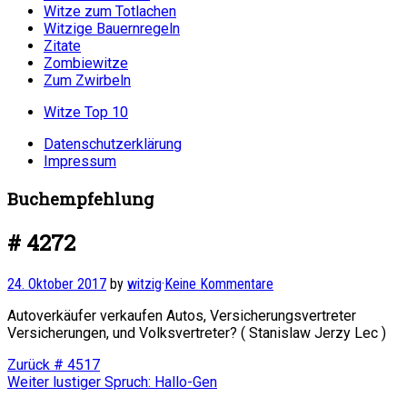
Witze zum Totlachen
Witzige Bauernregeln
Zitate
Zombiewitze
Zum Zwirbeln
Witze Top 10
Datenschutzerklärung
Impressum
Buchempfehlung
# 4272
24. Oktober 2017
by
witzig
·
Keine Kommentare
Autoverkäufer verkaufen Autos, Versicherungsvertreter
Versicherungen, und Volksvertreter? ( Stanislaw Jerzy Lec )
Beitragsnavigation
Vorheriger
Zurück
# 4517
Nächster
Beitrag:
Weiter
lustiger Spruch: Hallo-Gen
Beitrag: