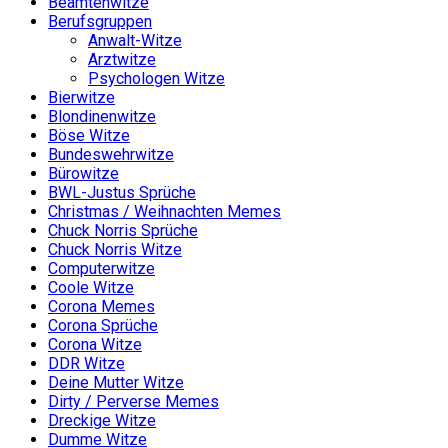
Beamtenwitze
Berufsgruppen
Anwalt-Witze
Arztwitze
Psychologen Witze
Bierwitze
Blondinenwitze
Böse Witze
Bundeswehrwitze
Bürowitze
BWL-Justus Sprüche
Christmas / Weihnachten Memes
Chuck Norris Sprüche
Chuck Norris Witze
Computerwitze
Coole Witze
Corona Memes
Corona Sprüche
Corona Witze
DDR Witze
Deine Mutter Witze
Dirty / Perverse Memes
Dreckige Witze
Dumme Witze