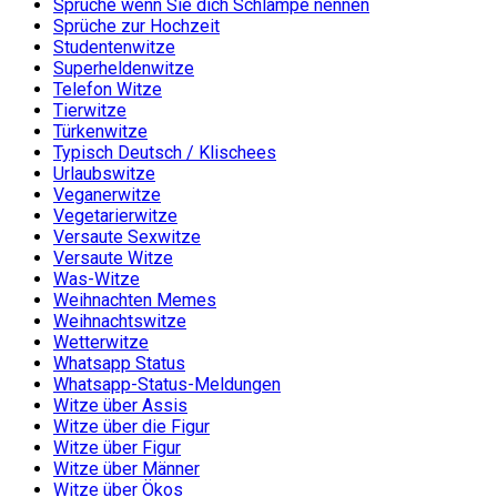
Sprüche wenn Sie dich Schlampe nennen
Sprüche zur Hochzeit
Studentenwitze
Superheldenwitze
Telefon Witze
Tierwitze
Türkenwitze
Typisch Deutsch / Klischees
Urlaubswitze
Veganerwitze
Vegetarierwitze
Versaute Sexwitze
Versaute Witze
Was-Witze
Weihnachten Memes
Weihnachtswitze
Wetterwitze
Whatsapp Status
Whatsapp-Status-Meldungen
Witze über Assis
Witze über die Figur
Witze über Figur
Witze über Männer
Witze über Ökos