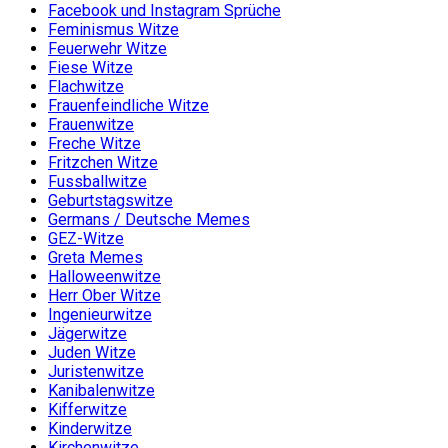
Facebook und Instagram Sprüche
Feminismus Witze
Feuerwehr Witze
Fiese Witze
Flachwitze
Frauenfeindliche Witze
Frauenwitze
Freche Witze
Fritzchen Witze
Fussballwitze
Geburtstagswitze
Germans / Deutsche Memes
GEZ-Witze
Greta Memes
Halloweenwitze
Herr Ober Witze
Ingenieurwitze
Jägerwitze
Juden Witze
Juristenwitze
Kanibalenwitze
Kifferwitze
Kinderwitze
Kirchenwitze