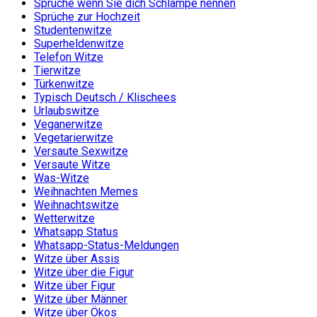
Sprüche wenn Sie dich Schlampe nennen
Sprüche zur Hochzeit
Studentenwitze
Superheldenwitze
Telefon Witze
Tierwitze
Türkenwitze
Typisch Deutsch / Klischees
Urlaubswitze
Veganerwitze
Vegetarierwitze
Versaute Sexwitze
Versaute Witze
Was-Witze
Weihnachten Memes
Weihnachtswitze
Wetterwitze
Whatsapp Status
Whatsapp-Status-Meldungen
Witze über Assis
Witze über die Figur
Witze über Figur
Witze über Männer
Witze über Ökos