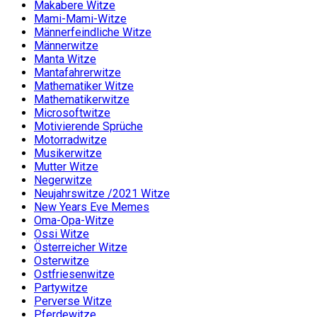
Makabere Witze
Mami-Mami-Witze
Männerfeindliche Witze
Männerwitze
Manta Witze
Mantafahrerwitze
Mathematiker Witze
Mathematikerwitze
Microsoftwitze
Motivierende Sprüche
Motorradwitze
Musikerwitze
Mutter Witze
Negerwitze
Neujahrswitze /2021 Witze
New Years Eve Memes
Oma-Opa-Witze
Ossi Witze
Österreicher Witze
Osterwitze
Ostfriesenwitze
Partywitze
Perverse Witze
Pferdewitze