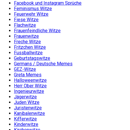
Facebook und Instagram Sprüche
Feminismus Witze
Feuerwehr Witze
Fiese Witze
Flachwitze
Frauenfeindliche Witze
Frauenwitze
Freche Witze
Fritzchen Witze
Fussballwitze
Geburtstagswitze
Germans / Deutsche Memes
GEZ-Witze
Greta Memes
Halloweenwitze
Herr Ober Witze
Ingenieurwitze
Jägerwitze
Juden Witze
Juristenwitze
Kanibalenwitze
Kifferwitze
Kinderwitze
Kirchenwitze