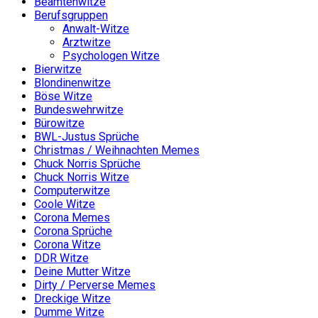
Beamtenwitze
Berufsgruppen
Anwalt-Witze
Arztwitze
Psychologen Witze
Bierwitze
Blondinenwitze
Böse Witze
Bundeswehrwitze
Bürowitze
BWL-Justus Sprüche
Christmas / Weihnachten Memes
Chuck Norris Sprüche
Chuck Norris Witze
Computerwitze
Coole Witze
Corona Memes
Corona Sprüche
Corona Witze
DDR Witze
Deine Mutter Witze
Dirty / Perverse Memes
Dreckige Witze
Dumme Witze