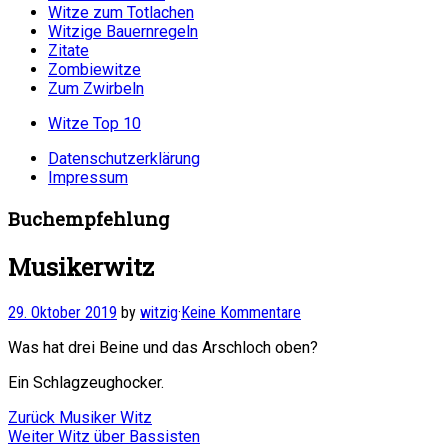
Witze zum Totlachen
Witzige Bauernregeln
Zitate
Zombiewitze
Zum Zwirbeln
Witze Top 10
Datenschutzerklärung
Impressum
Buchempfehlung
Musikerwitz
29. Oktober 2019
by
witzig
·
Keine Kommentare
Was hat drei Beine und das Arschloch oben?
Ein Schlagzeughocker.
Beitragsnavigation
Vorheriger
Zurück
Musiker Witz
Nächster
Beitrag:
Weiter
Witz über Bassisten