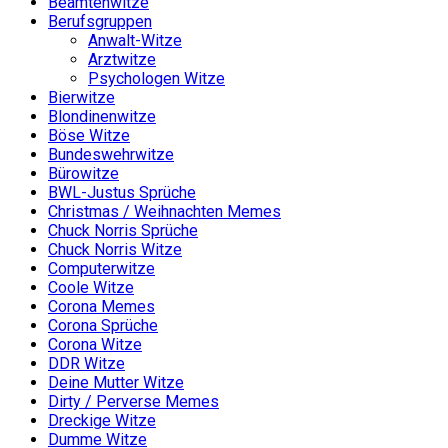
Beamtenwitze
Berufsgruppen
Anwalt-Witze
Arztwitze
Psychologen Witze
Bierwitze
Blondinenwitze
Böse Witze
Bundeswehrwitze
Bürowitze
BWL-Justus Sprüche
Christmas / Weihnachten Memes
Chuck Norris Sprüche
Chuck Norris Witze
Computerwitze
Coole Witze
Corona Memes
Corona Sprüche
Corona Witze
DDR Witze
Deine Mutter Witze
Dirty / Perverse Memes
Dreckige Witze
Dumme Witze