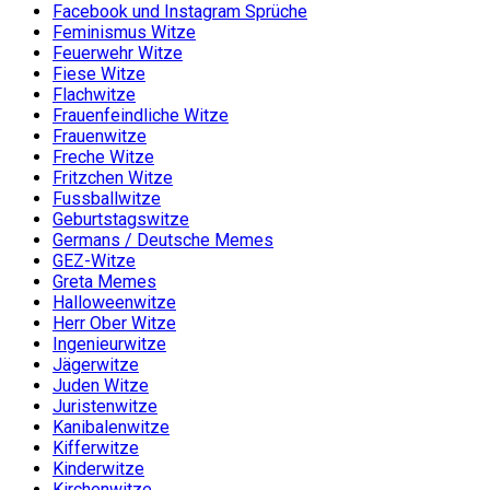
Facebook und Instagram Sprüche
Feminismus Witze
Feuerwehr Witze
Fiese Witze
Flachwitze
Frauenfeindliche Witze
Frauenwitze
Freche Witze
Fritzchen Witze
Fussballwitze
Geburtstagswitze
Germans / Deutsche Memes
GEZ-Witze
Greta Memes
Halloweenwitze
Herr Ober Witze
Ingenieurwitze
Jägerwitze
Juden Witze
Juristenwitze
Kanibalenwitze
Kifferwitze
Kinderwitze
Kirchenwitze