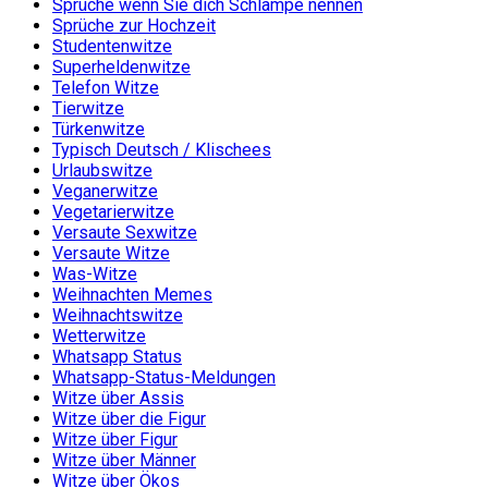
Sprüche wenn Sie dich Schlampe nennen
Sprüche zur Hochzeit
Studentenwitze
Superheldenwitze
Telefon Witze
Tierwitze
Türkenwitze
Typisch Deutsch / Klischees
Urlaubswitze
Veganerwitze
Vegetarierwitze
Versaute Sexwitze
Versaute Witze
Was-Witze
Weihnachten Memes
Weihnachtswitze
Wetterwitze
Whatsapp Status
Whatsapp-Status-Meldungen
Witze über Assis
Witze über die Figur
Witze über Figur
Witze über Männer
Witze über Ökos