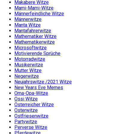
Makabere Witze
Mami-Mami-Witze
Männerfeindliche Witze
Männerwitze
Manta Witze
Mantafahrerwitze
Mathematiker Witze
Mathematikerwitze
Microsoftwitze
Motivierende Sprüche
Motorradwitze
Musikerwitze
Mutter Witze
Negerwitze
Neujahrswitze /2021 Witze
New Years Eve Memes
Oma-Opa-Witze
Ossi Witze
Österreicher Witze
Osterwitze
Ostfriesenwitze
Partywitze
Perverse Witze
Pferdewitze