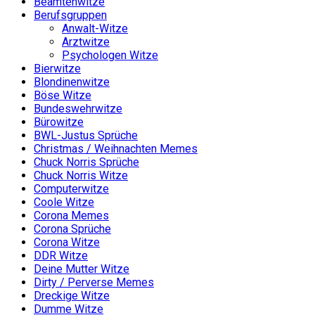
Beamtenwitze
Berufsgruppen
Anwalt-Witze
Arztwitze
Psychologen Witze
Bierwitze
Blondinenwitze
Böse Witze
Bundeswehrwitze
Bürowitze
BWL-Justus Sprüche
Christmas / Weihnachten Memes
Chuck Norris Sprüche
Chuck Norris Witze
Computerwitze
Coole Witze
Corona Memes
Corona Sprüche
Corona Witze
DDR Witze
Deine Mutter Witze
Dirty / Perverse Memes
Dreckige Witze
Dumme Witze