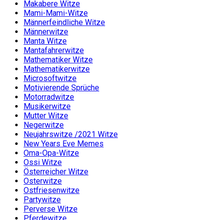
Makabere Witze
Mami-Mami-Witze
Männerfeindliche Witze
Männerwitze
Manta Witze
Mantafahrerwitze
Mathematiker Witze
Mathematikerwitze
Microsoftwitze
Motivierende Sprüche
Motorradwitze
Musikerwitze
Mutter Witze
Negerwitze
Neujahrswitze /2021 Witze
New Years Eve Memes
Oma-Opa-Witze
Ossi Witze
Österreicher Witze
Osterwitze
Ostfriesenwitze
Partywitze
Perverse Witze
Pferdewitze