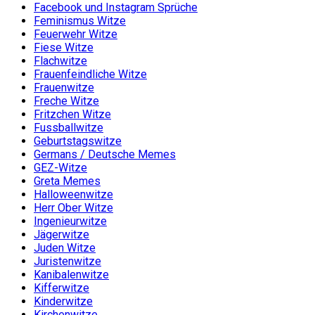
Facebook und Instagram Sprüche
Feminismus Witze
Feuerwehr Witze
Fiese Witze
Flachwitze
Frauenfeindliche Witze
Frauenwitze
Freche Witze
Fritzchen Witze
Fussballwitze
Geburtstagswitze
Germans / Deutsche Memes
GEZ-Witze
Greta Memes
Halloweenwitze
Herr Ober Witze
Ingenieurwitze
Jägerwitze
Juden Witze
Juristenwitze
Kanibalenwitze
Kifferwitze
Kinderwitze
Kirchenwitze