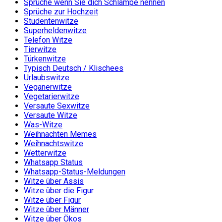
Sprüche wenn Sie dich Schlampe nennen
Sprüche zur Hochzeit
Studentenwitze
Superheldenwitze
Telefon Witze
Tierwitze
Türkenwitze
Typisch Deutsch / Klischees
Urlaubswitze
Veganerwitze
Vegetarierwitze
Versaute Sexwitze
Versaute Witze
Was-Witze
Weihnachten Memes
Weihnachtswitze
Wetterwitze
Whatsapp Status
Whatsapp-Status-Meldungen
Witze über Assis
Witze über die Figur
Witze über Figur
Witze über Männer
Witze über Ökos