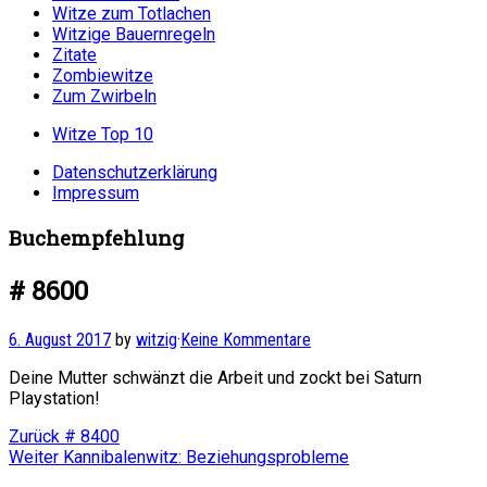
Witze zum Totlachen
Witzige Bauernregeln
Zitate
Zombiewitze
Zum Zwirbeln
Witze Top 10
Datenschutzerklärung
Impressum
Buchempfehlung
# 8600
6. August 2017
by
witzig
·
Keine Kommentare
Deine Mutter schwänzt die Arbeit und zockt bei Saturn
Playstation!
Beitragsnavigation
Vorheriger
Zurück
# 8400
Nächster
Beitrag:
Weiter
Kannibalenwitz: Beziehungsprobleme
Beitrag: