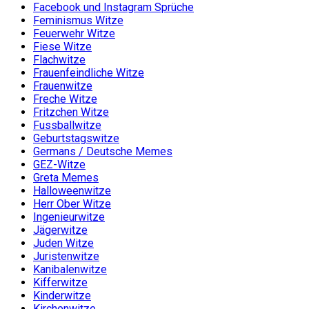
Facebook und Instagram Sprüche
Feminismus Witze
Feuerwehr Witze
Fiese Witze
Flachwitze
Frauenfeindliche Witze
Frauenwitze
Freche Witze
Fritzchen Witze
Fussballwitze
Geburtstagswitze
Germans / Deutsche Memes
GEZ-Witze
Greta Memes
Halloweenwitze
Herr Ober Witze
Ingenieurwitze
Jägerwitze
Juden Witze
Juristenwitze
Kanibalenwitze
Kifferwitze
Kinderwitze
Kirchenwitze