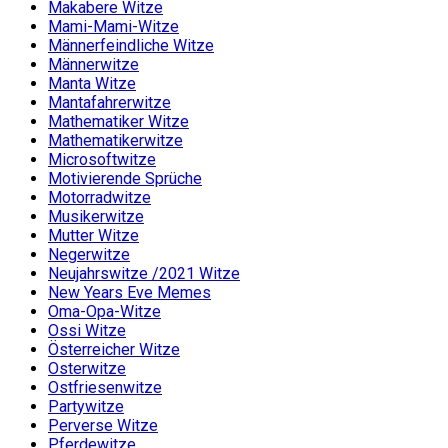
Makabere Witze
Mami-Mami-Witze
Männerfeindliche Witze
Männerwitze
Manta Witze
Mantafahrerwitze
Mathematiker Witze
Mathematikerwitze
Microsoftwitze
Motivierende Sprüche
Motorradwitze
Musikerwitze
Mutter Witze
Negerwitze
Neujahrswitze /2021 Witze
New Years Eve Memes
Oma-Opa-Witze
Ossi Witze
Österreicher Witze
Osterwitze
Ostfriesenwitze
Partywitze
Perverse Witze
Pferdewitze