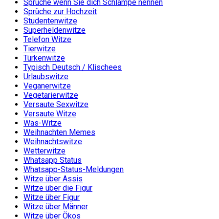
Sprüche wenn Sie dich Schlampe nennen
Sprüche zur Hochzeit
Studentenwitze
Superheldenwitze
Telefon Witze
Tierwitze
Türkenwitze
Typisch Deutsch / Klischees
Urlaubswitze
Veganerwitze
Vegetarierwitze
Versaute Sexwitze
Versaute Witze
Was-Witze
Weihnachten Memes
Weihnachtswitze
Wetterwitze
Whatsapp Status
Whatsapp-Status-Meldungen
Witze über Assis
Witze über die Figur
Witze über Figur
Witze über Männer
Witze über Ökos