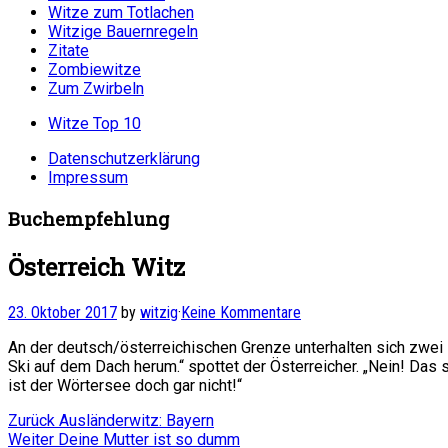
Witze zum Totlachen
Witzige Bauernregeln
Zitate
Zombiewitze
Zum Zwirbeln
Witze Top 10
Datenschutzerklärung
Impressum
Buchempfehlung
Österreich Witz
23. Oktober 2017
by
witzig
·
Keine Kommentare
An der deutsch/österreichischen Grenze unterhalten sich zwei
Ski auf dem Dach herum.“ spottet der Österreicher. „Nein! Das 
ist der Wörtersee doch gar nicht!“
Beitragsnavigation
Vorheriger
Zurück
Ausländerwitz: Bayern
Nächster
Beitrag:
Weiter
Deine Mutter ist so dumm