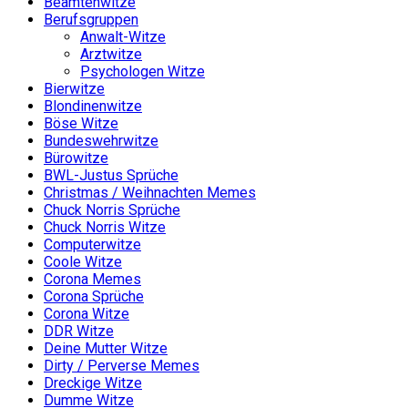
Beamtenwitze
Berufsgruppen
Anwalt-Witze
Arztwitze
Psychologen Witze
Bierwitze
Blondinenwitze
Böse Witze
Bundeswehrwitze
Bürowitze
BWL-Justus Sprüche
Christmas / Weihnachten Memes
Chuck Norris Sprüche
Chuck Norris Witze
Computerwitze
Coole Witze
Corona Memes
Corona Sprüche
Corona Witze
DDR Witze
Deine Mutter Witze
Dirty / Perverse Memes
Dreckige Witze
Dumme Witze