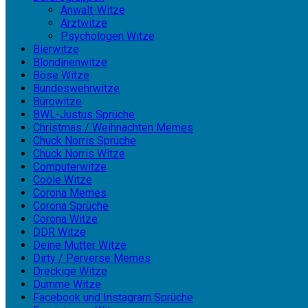
Anwalt-Witze
Arztwitze
Psychologen Witze
Bierwitze
Blondinenwitze
Böse Witze
Bundeswehrwitze
Bürowitze
BWL-Justus Sprüche
Christmas / Weihnachten Memes
Chuck Norris Sprüche
Chuck Norris Witze
Computerwitze
Coole Witze
Corona Memes
Corona Sprüche
Corona Witze
DDR Witze
Deine Mutter Witze
Dirty / Perverse Memes
Dreckige Witze
Dumme Witze
Facebook und Instagram Sprüche