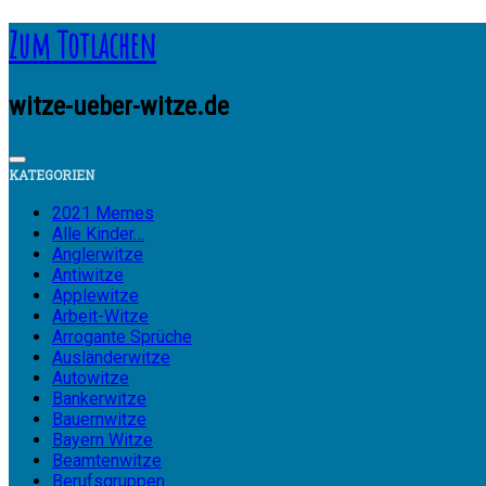
Zum Totlachen
witze-ueber-witze.de
KATEGORIEN
2021 Memes
Alle Kinder…
Anglerwitze
Antiwitze
Applewitze
Arbeit-Witze
Arrogante Sprüche
Ausländerwitze
Autowitze
Bankerwitze
Bauernwitze
Bayern Witze
Beamtenwitze
Berufsgruppen