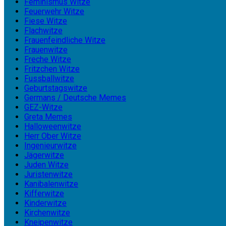
Feminismus Witze
Feuerwehr Witze
Fiese Witze
Flachwitze
Frauenfeindliche Witze
Frauenwitze
Freche Witze
Fritzchen Witze
Fussballwitze
Geburtstagswitze
Germans / Deutsche Memes
GEZ-Witze
Greta Memes
Halloweenwitze
Herr Ober Witze
Ingenieurwitze
Jägerwitze
Juden Witze
Juristenwitze
Kanibalenwitze
Kifferwitze
Kinderwitze
Kirchenwitze
Kneipenwitze