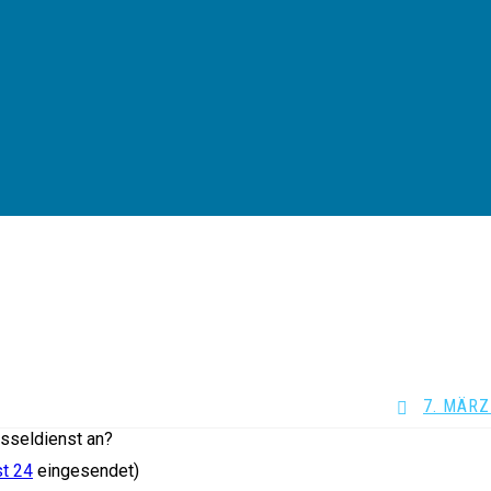
7. MÄRZ
üsseldienst an?
t 24
eingesendet)