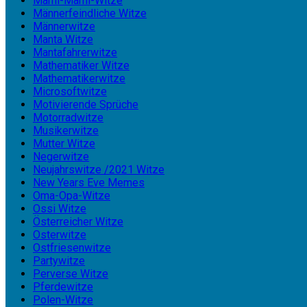
Mami-Mami-Witze
Männerfeindliche Witze
Männerwitze
Manta Witze
Mantafahrerwitze
Mathematiker Witze
Mathematikerwitze
Microsoftwitze
Motivierende Sprüche
Motorradwitze
Musikerwitze
Mutter Witze
Negerwitze
Neujahrswitze /2021 Witze
New Years Eve Memes
Oma-Opa-Witze
Ossi Witze
Österreicher Witze
Osterwitze
Ostfriesenwitze
Partywitze
Perverse Witze
Pferdewitze
Polen-Witze