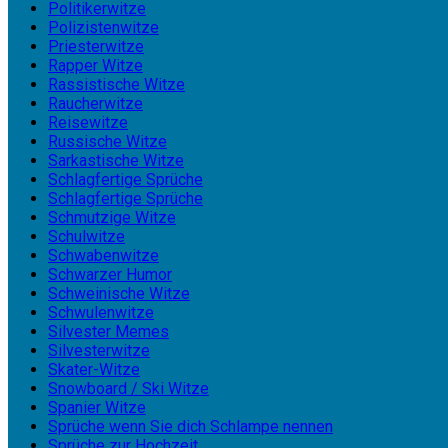
Politikerwitze
Polizistenwitze
Priesterwitze
Rapper Witze
Rassistische Witze
Raucherwitze
Reisewitze
Russische Witze
Sarkastische Witze
Schlagfertige Sprüche
Schlagfertige Sprüche
Schmutzige Witze
Schulwitze
Schwabenwitze
Schwarzer Humor
Schweinische Witze
Schwulenwitze
Silvester Memes
Silvesterwitze
Skater-Witze
Snowboard / Ski Witze
Spanier Witze
Sprüche wenn Sie dich Schlampe nennen
Sprüche zur Hochzeit