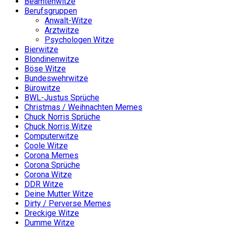
Beamtenwitze
Berufsgruppen
Anwalt-Witze
Arztwitze
Psychologen Witze
Bierwitze
Blondinenwitze
Böse Witze
Bundeswehrwitze
Bürowitze
BWL-Justus Sprüche
Christmas / Weihnachten Memes
Chuck Norris Sprüche
Chuck Norris Witze
Computerwitze
Coole Witze
Corona Memes
Corona Sprüche
Corona Witze
DDR Witze
Deine Mutter Witze
Dirty / Perverse Memes
Dreckige Witze
Dumme Witze