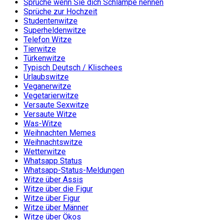
Sprüche wenn Sie dich Schlampe nennen
Sprüche zur Hochzeit
Studentenwitze
Superheldenwitze
Telefon Witze
Tierwitze
Türkenwitze
Typisch Deutsch / Klischees
Urlaubswitze
Veganerwitze
Vegetarierwitze
Versaute Sexwitze
Versaute Witze
Was-Witze
Weihnachten Memes
Weihnachtswitze
Wetterwitze
Whatsapp Status
Whatsapp-Status-Meldungen
Witze über Assis
Witze über die Figur
Witze über Figur
Witze über Männer
Witze über Ökos