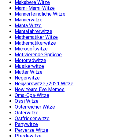
Makabere Witze
Mami-Mami-Witze
Männerfeindliche Witze
Männerwitze
Manta Witze
Mantafahrerwitze
Mathematiker Witze
Mathematikerwitze
Microsoftwitze
Motivierende Sprüche
Motorradwitze
Musikerwitze
Mutter Witze
Negerwitze
Neujahrswitze /2021 Witze
New Years Eve Memes
Oma-Opa-Witze
Ossi Witze
Österreicher Witze
Osterwitze
Ostfriesenwitze
Partywitze
Perverse Witze
Pferdewitze