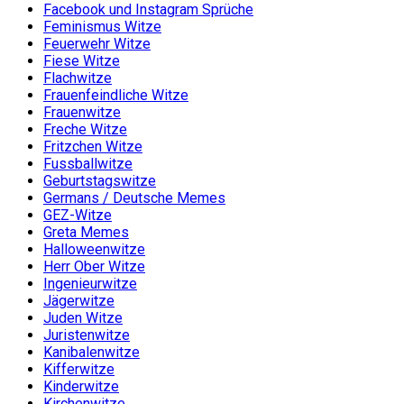
Facebook und Instagram Sprüche
Feminismus Witze
Feuerwehr Witze
Fiese Witze
Flachwitze
Frauenfeindliche Witze
Frauenwitze
Freche Witze
Fritzchen Witze
Fussballwitze
Geburtstagswitze
Germans / Deutsche Memes
GEZ-Witze
Greta Memes
Halloweenwitze
Herr Ober Witze
Ingenieurwitze
Jägerwitze
Juden Witze
Juristenwitze
Kanibalenwitze
Kifferwitze
Kinderwitze
Kirchenwitze