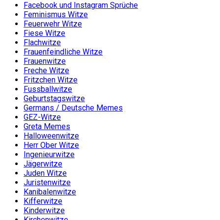
Facebook und Instagram Sprüche
Feminismus Witze
Feuerwehr Witze
Fiese Witze
Flachwitze
Frauenfeindliche Witze
Frauenwitze
Freche Witze
Fritzchen Witze
Fussballwitze
Geburtstagswitze
Germans / Deutsche Memes
GEZ-Witze
Greta Memes
Halloweenwitze
Herr Ober Witze
Ingenieurwitze
Jägerwitze
Juden Witze
Juristenwitze
Kanibalenwitze
Kifferwitze
Kinderwitze
Kirchenwitze