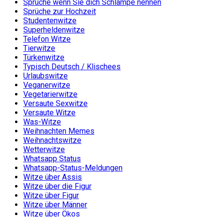
Sprüche wenn Sie dich Schlampe nennen
Sprüche zur Hochzeit
Studentenwitze
Superheldenwitze
Telefon Witze
Tierwitze
Türkenwitze
Typisch Deutsch / Klischees
Urlaubswitze
Veganerwitze
Vegetarierwitze
Versaute Sexwitze
Versaute Witze
Was-Witze
Weihnachten Memes
Weihnachtswitze
Wetterwitze
Whatsapp Status
Whatsapp-Status-Meldungen
Witze über Assis
Witze über die Figur
Witze über Figur
Witze über Männer
Witze über Ökos