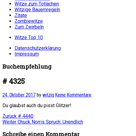
Witze zum Totlachen
Witzige Bauernregeln
Zitate
Zombiewitze
Zum Zwirbeln
Witze Top 10
Datenschutzerklärung
Impressum
Buchempfehlung
# 4325
24. Oktober 2017
by
witzig
·
Keine Kommentare
Du glaubst auch du pisst Glitzer!
Beitragsnavigation
Vorheriger
Zurück
# 4440
Nächster
Beitrag:
Weiter
Chuck Norris Spruch: Unendlich
Beitrag:
Schreibe einen Kommentar