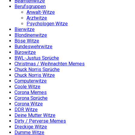
Beamtenwitze
Berufsgruppen
Anwalt-Witze
Arztwitze
Psychologen Witze
Bierwitze
Blondinenwitze
Böse Witze
Bundeswehrwitze
Bürowitze
BWL-Justus Sprüche
Christmas / Weihnachten Memes
Chuck Norris Sprüche
Chuck Norris Witze
Computerwitze
Coole Witze
Corona Memes
Corona Sprüche
Corona Witze
DDR Witze
Deine Mutter Witze
Dirty / Perverse Memes
Dreckige Witze
Dumme Witze