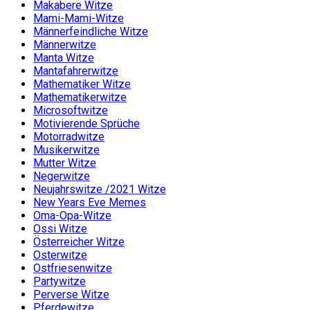
Makabere Witze
Mami-Mami-Witze
Männerfeindliche Witze
Männerwitze
Manta Witze
Mantafahrerwitze
Mathematiker Witze
Mathematikerwitze
Microsoftwitze
Motivierende Sprüche
Motorradwitze
Musikerwitze
Mutter Witze
Negerwitze
Neujahrswitze /2021 Witze
New Years Eve Memes
Oma-Opa-Witze
Ossi Witze
Österreicher Witze
Osterwitze
Ostfriesenwitze
Partywitze
Perverse Witze
Pferdewitze