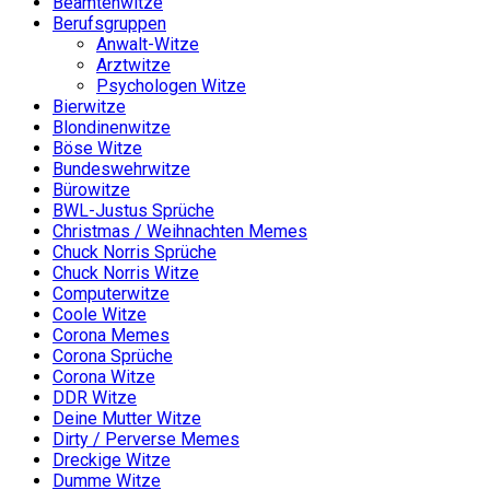
Beamtenwitze
Berufsgruppen
Anwalt-Witze
Arztwitze
Psychologen Witze
Bierwitze
Blondinenwitze
Böse Witze
Bundeswehrwitze
Bürowitze
BWL-Justus Sprüche
Christmas / Weihnachten Memes
Chuck Norris Sprüche
Chuck Norris Witze
Computerwitze
Coole Witze
Corona Memes
Corona Sprüche
Corona Witze
DDR Witze
Deine Mutter Witze
Dirty / Perverse Memes
Dreckige Witze
Dumme Witze