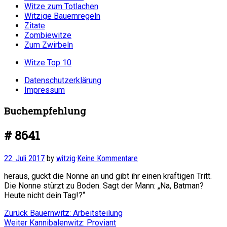
Witze zum Totlachen
Witzige Bauernregeln
Zitate
Zombiewitze
Zum Zwirbeln
Witze Top 10
Datenschutzerklärung
Impressum
Buchempfehlung
# 8641
22. Juli 2017
by
witzig
·
Keine Kommentare
heraus, guckt die Nonne an und gibt ihr einen kräftigen Tritt.
Die Nonne stürzt zu Boden. Sagt der Mann: „Na, Batman?
Heute nicht dein Tag!?“
Beitragsnavigation
Vorheriger
Zurück
Bauernwitz: Arbeitsteilung
Nächster
Beitrag:
Weiter
Kannibalenwitz: Proviant