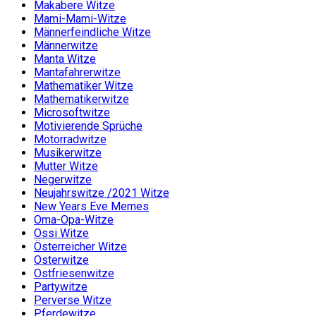
Makabere Witze
Mami-Mami-Witze
Männerfeindliche Witze
Männerwitze
Manta Witze
Mantafahrerwitze
Mathematiker Witze
Mathematikerwitze
Microsoftwitze
Motivierende Sprüche
Motorradwitze
Musikerwitze
Mutter Witze
Negerwitze
Neujahrswitze /2021 Witze
New Years Eve Memes
Oma-Opa-Witze
Ossi Witze
Österreicher Witze
Osterwitze
Ostfriesenwitze
Partywitze
Perverse Witze
Pferdewitze