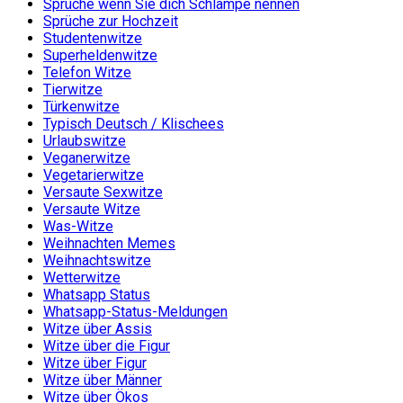
Sprüche wenn Sie dich Schlampe nennen
Sprüche zur Hochzeit
Studentenwitze
Superheldenwitze
Telefon Witze
Tierwitze
Türkenwitze
Typisch Deutsch / Klischees
Urlaubswitze
Veganerwitze
Vegetarierwitze
Versaute Sexwitze
Versaute Witze
Was-Witze
Weihnachten Memes
Weihnachtswitze
Wetterwitze
Whatsapp Status
Whatsapp-Status-Meldungen
Witze über Assis
Witze über die Figur
Witze über Figur
Witze über Männer
Witze über Ökos