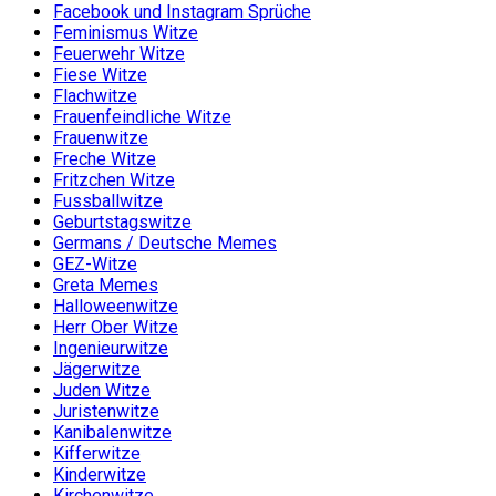
Facebook und Instagram Sprüche
Feminismus Witze
Feuerwehr Witze
Fiese Witze
Flachwitze
Frauenfeindliche Witze
Frauenwitze
Freche Witze
Fritzchen Witze
Fussballwitze
Geburtstagswitze
Germans / Deutsche Memes
GEZ-Witze
Greta Memes
Halloweenwitze
Herr Ober Witze
Ingenieurwitze
Jägerwitze
Juden Witze
Juristenwitze
Kanibalenwitze
Kifferwitze
Kinderwitze
Kirchenwitze