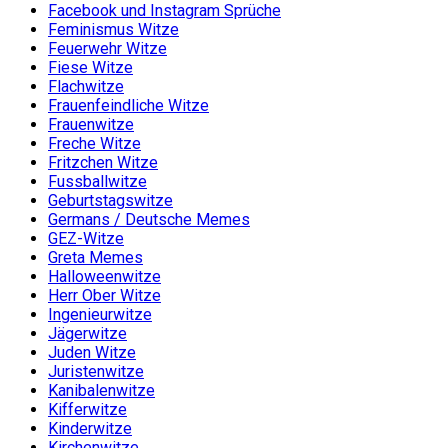
Facebook und Instagram Sprüche
Feminismus Witze
Feuerwehr Witze
Fiese Witze
Flachwitze
Frauenfeindliche Witze
Frauenwitze
Freche Witze
Fritzchen Witze
Fussballwitze
Geburtstagswitze
Germans / Deutsche Memes
GEZ-Witze
Greta Memes
Halloweenwitze
Herr Ober Witze
Ingenieurwitze
Jägerwitze
Juden Witze
Juristenwitze
Kanibalenwitze
Kifferwitze
Kinderwitze
Kirchenwitze