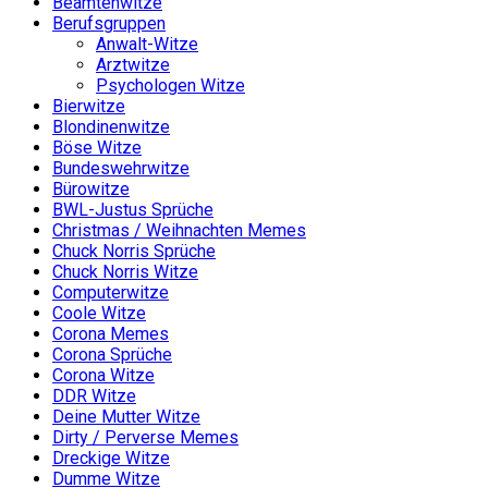
Beamtenwitze
Berufsgruppen
Anwalt-Witze
Arztwitze
Psychologen Witze
Bierwitze
Blondinenwitze
Böse Witze
Bundeswehrwitze
Bürowitze
BWL-Justus Sprüche
Christmas / Weihnachten Memes
Chuck Norris Sprüche
Chuck Norris Witze
Computerwitze
Coole Witze
Corona Memes
Corona Sprüche
Corona Witze
DDR Witze
Deine Mutter Witze
Dirty / Perverse Memes
Dreckige Witze
Dumme Witze