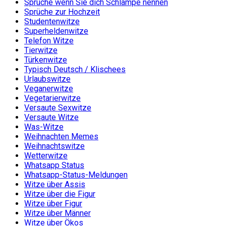
Sprüche wenn Sie dich Schlampe nennen
Sprüche zur Hochzeit
Studentenwitze
Superheldenwitze
Telefon Witze
Tierwitze
Türkenwitze
Typisch Deutsch / Klischees
Urlaubswitze
Veganerwitze
Vegetarierwitze
Versaute Sexwitze
Versaute Witze
Was-Witze
Weihnachten Memes
Weihnachtswitze
Wetterwitze
Whatsapp Status
Whatsapp-Status-Meldungen
Witze über Assis
Witze über die Figur
Witze über Figur
Witze über Männer
Witze über Ökos