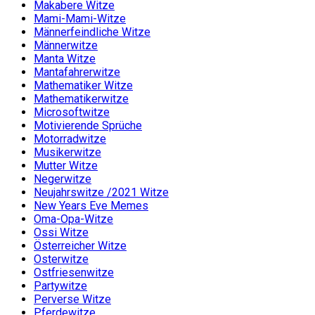
Makabere Witze
Mami-Mami-Witze
Männerfeindliche Witze
Männerwitze
Manta Witze
Mantafahrerwitze
Mathematiker Witze
Mathematikerwitze
Microsoftwitze
Motivierende Sprüche
Motorradwitze
Musikerwitze
Mutter Witze
Negerwitze
Neujahrswitze /2021 Witze
New Years Eve Memes
Oma-Opa-Witze
Ossi Witze
Österreicher Witze
Osterwitze
Ostfriesenwitze
Partywitze
Perverse Witze
Pferdewitze