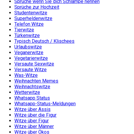
Sprüche wenn Sie dich Schlampe nennen
Sprüche zur Hochzeit
Studentenwitze
Superheldenwitze
Telefon Witze
Tierwitze
Türkenwitze
Typisch Deutsch / Klischees
Urlaubswitze
Veganerwitze
Vegetarierwitze
Versaute Sexwitze
Versaute Witze
Was-Witze
Weihnachten Memes
Weihnachtswitze
Wetterwitze
Whatsapp Status
Whatsapp-Status-Meldungen
Witze über Assis
Witze über die Figur
Witze über Figur
Witze über Männer
Witze über Ökos