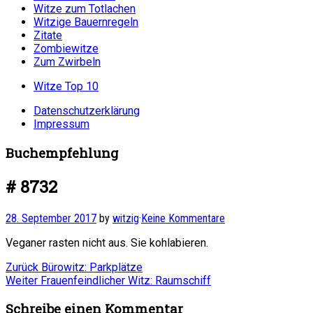
Witze zum Totlachen
Witzige Bauernregeln
Zitate
Zombiewitze
Zum Zwirbeln
Witze Top 10
Datenschutzerklärung
Impressum
Buchempfehlung
# 8732
28. September 2017
by
witzig
·
Keine Kommentare
Veganer rasten nicht aus. Sie kohlabieren.
Beitragsnavigation
Vorheriger
Zurück
Bürowitz: Parkplätze
Nächster
Beitrag:
Weiter
Frauenfeindlicher Witz: Raumschiff
Beitrag:
Schreibe einen Kommentar