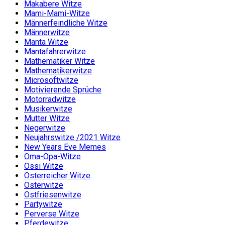
Makabere Witze
Mami-Mami-Witze
Männerfeindliche Witze
Männerwitze
Manta Witze
Mantafahrerwitze
Mathematiker Witze
Mathematikerwitze
Microsoftwitze
Motivierende Sprüche
Motorradwitze
Musikerwitze
Mutter Witze
Negerwitze
Neujahrswitze /2021 Witze
New Years Eve Memes
Oma-Opa-Witze
Ossi Witze
Österreicher Witze
Osterwitze
Ostfriesenwitze
Partywitze
Perverse Witze
Pferdewitze