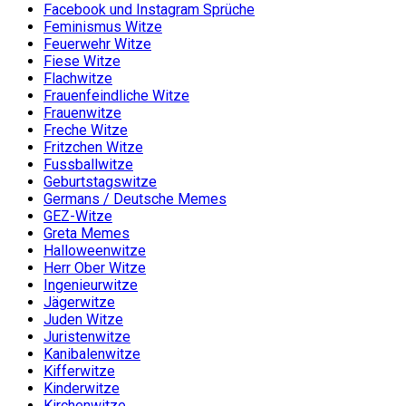
Facebook und Instagram Sprüche
Feminismus Witze
Feuerwehr Witze
Fiese Witze
Flachwitze
Frauenfeindliche Witze
Frauenwitze
Freche Witze
Fritzchen Witze
Fussballwitze
Geburtstagswitze
Germans / Deutsche Memes
GEZ-Witze
Greta Memes
Halloweenwitze
Herr Ober Witze
Ingenieurwitze
Jägerwitze
Juden Witze
Juristenwitze
Kanibalenwitze
Kifferwitze
Kinderwitze
Kirchenwitze