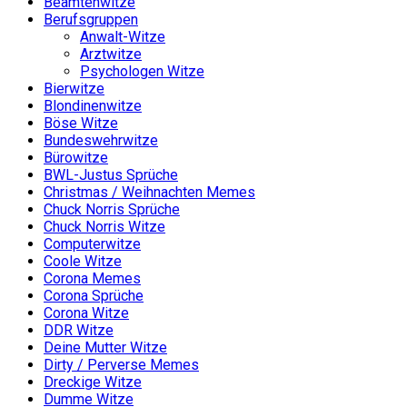
Beamtenwitze
Berufsgruppen
Anwalt-Witze
Arztwitze
Psychologen Witze
Bierwitze
Blondinenwitze
Böse Witze
Bundeswehrwitze
Bürowitze
BWL-Justus Sprüche
Christmas / Weihnachten Memes
Chuck Norris Sprüche
Chuck Norris Witze
Computerwitze
Coole Witze
Corona Memes
Corona Sprüche
Corona Witze
DDR Witze
Deine Mutter Witze
Dirty / Perverse Memes
Dreckige Witze
Dumme Witze