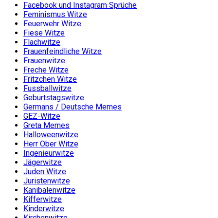
Facebook und Instagram Sprüche
Feminismus Witze
Feuerwehr Witze
Fiese Witze
Flachwitze
Frauenfeindliche Witze
Frauenwitze
Freche Witze
Fritzchen Witze
Fussballwitze
Geburtstagswitze
Germans / Deutsche Memes
GEZ-Witze
Greta Memes
Halloweenwitze
Herr Ober Witze
Ingenieurwitze
Jägerwitze
Juden Witze
Juristenwitze
Kanibalenwitze
Kifferwitze
Kinderwitze
Kirchenwitze