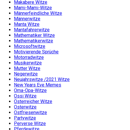
Makabere Witze
Mami-Mami-Witze
Männerfeindliche Witze
Männerwitze
Manta Witze
Mantafahrerwitze
Mathematiker Witze
Mathematikerwitze
Microsoftwitze
Motivierende Sprüche
Motorradwitze
Musikerwitze
Mutter Witze
Negerwitze
Neujahrswitze /2021 Witze
New Years Eve Memes
Oma-Opa-Witze
Ossi Witze
Österreicher Witze
Osterwitze
Ostfriesenwitze
Partywitze
Perverse Witze
Pferdewitze