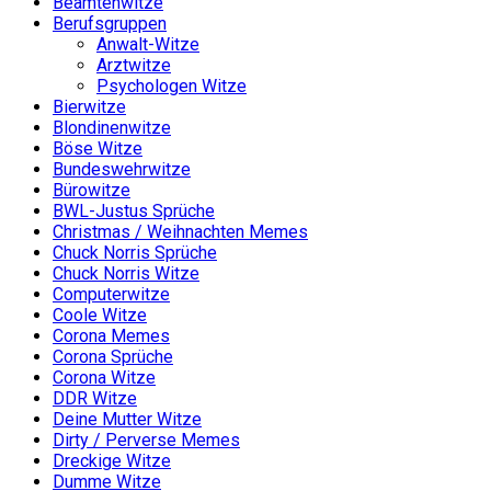
Beamtenwitze
Berufsgruppen
Anwalt-Witze
Arztwitze
Psychologen Witze
Bierwitze
Blondinenwitze
Böse Witze
Bundeswehrwitze
Bürowitze
BWL-Justus Sprüche
Christmas / Weihnachten Memes
Chuck Norris Sprüche
Chuck Norris Witze
Computerwitze
Coole Witze
Corona Memes
Corona Sprüche
Corona Witze
DDR Witze
Deine Mutter Witze
Dirty / Perverse Memes
Dreckige Witze
Dumme Witze