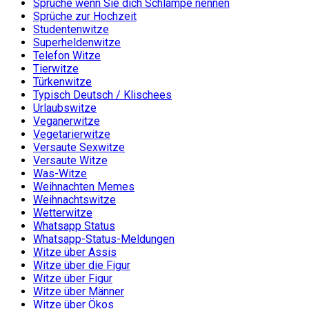
Sprüche wenn Sie dich Schlampe nennen
Sprüche zur Hochzeit
Studentenwitze
Superheldenwitze
Telefon Witze
Tierwitze
Türkenwitze
Typisch Deutsch / Klischees
Urlaubswitze
Veganerwitze
Vegetarierwitze
Versaute Sexwitze
Versaute Witze
Was-Witze
Weihnachten Memes
Weihnachtswitze
Wetterwitze
Whatsapp Status
Whatsapp-Status-Meldungen
Witze über Assis
Witze über die Figur
Witze über Figur
Witze über Männer
Witze über Ökos