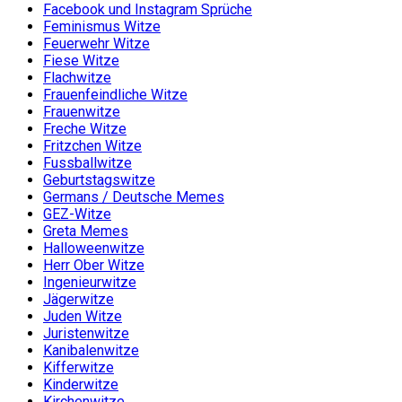
Facebook und Instagram Sprüche
Feminismus Witze
Feuerwehr Witze
Fiese Witze
Flachwitze
Frauenfeindliche Witze
Frauenwitze
Freche Witze
Fritzchen Witze
Fussballwitze
Geburtstagswitze
Germans / Deutsche Memes
GEZ-Witze
Greta Memes
Halloweenwitze
Herr Ober Witze
Ingenieurwitze
Jägerwitze
Juden Witze
Juristenwitze
Kanibalenwitze
Kifferwitze
Kinderwitze
Kirchenwitze