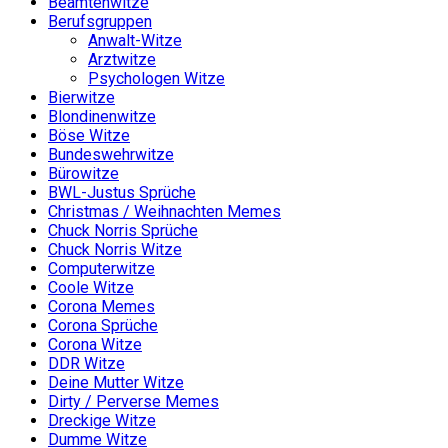
Beamtenwitze
Berufsgruppen
Anwalt-Witze
Arztwitze
Psychologen Witze
Bierwitze
Blondinenwitze
Böse Witze
Bundeswehrwitze
Bürowitze
BWL-Justus Sprüche
Christmas / Weihnachten Memes
Chuck Norris Sprüche
Chuck Norris Witze
Computerwitze
Coole Witze
Corona Memes
Corona Sprüche
Corona Witze
DDR Witze
Deine Mutter Witze
Dirty / Perverse Memes
Dreckige Witze
Dumme Witze