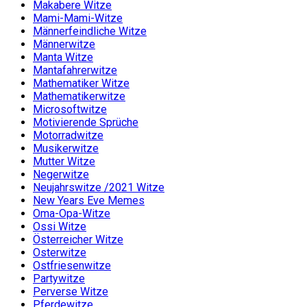
Makabere Witze
Mami-Mami-Witze
Männerfeindliche Witze
Männerwitze
Manta Witze
Mantafahrerwitze
Mathematiker Witze
Mathematikerwitze
Microsoftwitze
Motivierende Sprüche
Motorradwitze
Musikerwitze
Mutter Witze
Negerwitze
Neujahrswitze /2021 Witze
New Years Eve Memes
Oma-Opa-Witze
Ossi Witze
Österreicher Witze
Osterwitze
Ostfriesenwitze
Partywitze
Perverse Witze
Pferdewitze