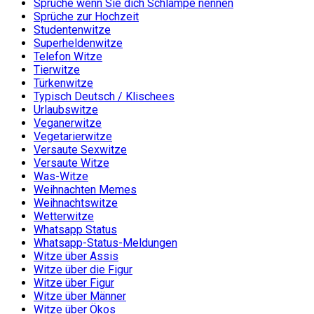
Sprüche wenn Sie dich Schlampe nennen
Sprüche zur Hochzeit
Studentenwitze
Superheldenwitze
Telefon Witze
Tierwitze
Türkenwitze
Typisch Deutsch / Klischees
Urlaubswitze
Veganerwitze
Vegetarierwitze
Versaute Sexwitze
Versaute Witze
Was-Witze
Weihnachten Memes
Weihnachtswitze
Wetterwitze
Whatsapp Status
Whatsapp-Status-Meldungen
Witze über Assis
Witze über die Figur
Witze über Figur
Witze über Männer
Witze über Ökos