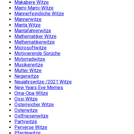
Makabere Witze
Mami-Mami-Witze
Männerfeindliche Witze
Männerwitze
Manta Witze
Mantafahrerwitze
Mathematiker Witze
Mathematikerwitze
Microsoftwitze
Motivierende Sprüche
Motorradwitze
Musikerwitze
Mutter Witze
Negerwitze
Neujahrswitze /2021 Witze
New Years Eve Memes
Oma-Opa-Witze
Ossi Witze
Österreicher Witze
Osterwitze
Ostfriesenwitze
Partywitze
Perverse Witze
Pferdewitze