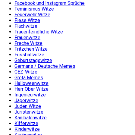
Facebook und Instagram Sprüche
Feminismus Witze
Feuerwehr Witze
Fiese Witze
Flachwitze
Frauenfeindliche Witze
Frauenwitze
Freche Witze
Fritzchen Witze
Fussballwitze
Geburtstagswitze
Germans / Deutsche Memes
GEZ-Witze
Greta Memes
Halloweenwitze
Herr Ober Witze
Ingenieurwitze
Jägerwitze
Juden Witze
Juristenwitze
Kanibalenwitze
Kifferwitze
Kinderwitze
Kirchenwitze