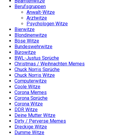
Beamtenwitze
Berufsgruppen
Anwalt-Witze
Arztwitze
Psychologen Witze
Bierwitze
Blondinenwitze
Böse Witze
Bundeswehrwitze
Bürowitze
BWL-Justus Sprüche
Christmas / Weihnachten Memes
Chuck Norris Sprüche
Chuck Norris Witze
Computerwitze
Coole Witze
Corona Memes
Corona Sprüche
Corona Witze
DDR Witze
Deine Mutter Witze
Dirty / Perverse Memes
Dreckige Witze
Dumme Witze