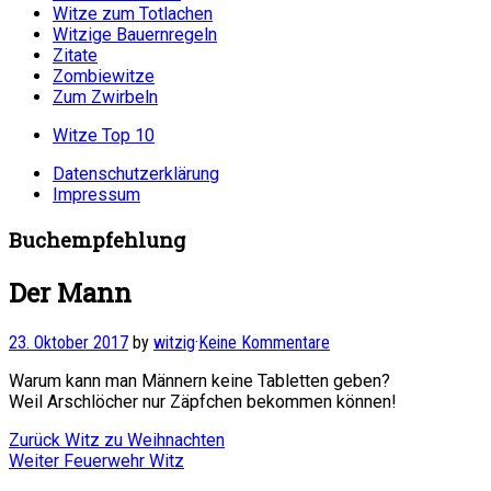
Witze zum Totlachen
Witzige Bauernregeln
Zitate
Zombiewitze
Zum Zwirbeln
Witze Top 10
Datenschutzerklärung
Impressum
Buchempfehlung
Der Mann
23. Oktober 2017
by
witzig
·
Keine Kommentare
Warum kann man Männern keine Tabletten geben?
Weil Arschlöcher nur Zäpfchen bekommen können!
Beitragsnavigation
Vorheriger
Zurück
Witz zu Weihnachten
Nächster
Beitrag:
Weiter
Feuerwehr Witz
Beitrag: