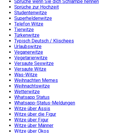
Sprüche wenn Sie dich Schlampe nennen
Sprüche zur Hochzeit
Studentenwitze
Superheldenwitze
Telefon Witze
Tierwitze
Türkenwitze
Typisch Deutsch / Klischees
Urlaubswitze
Veganerwitze
Vegetarierwitze
Versaute Sexwitze
Versaute Witze
Was-Witze
Weihnachten Memes
Weihnachtswitze
Wetterwitze
Whatsapp Status
Whatsapp-Status-Meldungen
Witze über Assis
Witze über die Figur
Witze über Figur
Witze über Männer
Witze über Ökos