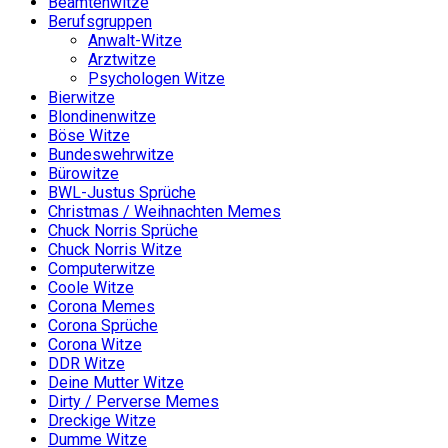
Beamtenwitze
Berufsgruppen
Anwalt-Witze
Arztwitze
Psychologen Witze
Bierwitze
Blondinenwitze
Böse Witze
Bundeswehrwitze
Bürowitze
BWL-Justus Sprüche
Christmas / Weihnachten Memes
Chuck Norris Sprüche
Chuck Norris Witze
Computerwitze
Coole Witze
Corona Memes
Corona Sprüche
Corona Witze
DDR Witze
Deine Mutter Witze
Dirty / Perverse Memes
Dreckige Witze
Dumme Witze