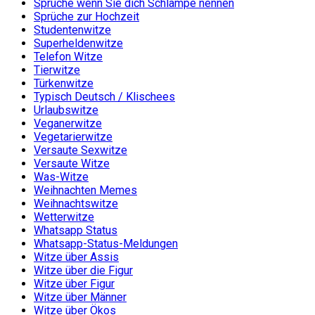
Sprüche wenn Sie dich Schlampe nennen
Sprüche zur Hochzeit
Studentenwitze
Superheldenwitze
Telefon Witze
Tierwitze
Türkenwitze
Typisch Deutsch / Klischees
Urlaubswitze
Veganerwitze
Vegetarierwitze
Versaute Sexwitze
Versaute Witze
Was-Witze
Weihnachten Memes
Weihnachtswitze
Wetterwitze
Whatsapp Status
Whatsapp-Status-Meldungen
Witze über Assis
Witze über die Figur
Witze über Figur
Witze über Männer
Witze über Ökos