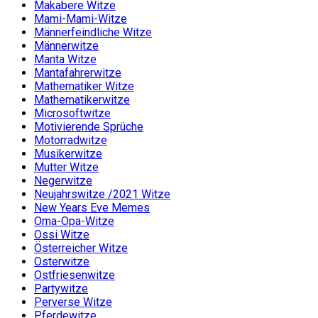
Makabere Witze
Mami-Mami-Witze
Männerfeindliche Witze
Männerwitze
Manta Witze
Mantafahrerwitze
Mathematiker Witze
Mathematikerwitze
Microsoftwitze
Motivierende Sprüche
Motorradwitze
Musikerwitze
Mutter Witze
Negerwitze
Neujahrswitze /2021 Witze
New Years Eve Memes
Oma-Opa-Witze
Ossi Witze
Österreicher Witze
Osterwitze
Ostfriesenwitze
Partywitze
Perverse Witze
Pferdewitze