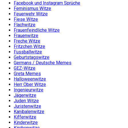
Facebook und Instagram Sprüche
Feminismus Witze
Feuerwehr Witze
Fiese Witze
Flachwitze
Frauenfeindliche Witze
Frauenwitze
Freche Witze
Fritzchen Witze
Fussballwitze
Geburtstagswitze
Germans / Deutsche Memes
GEZ-Witze
Greta Memes
Halloweenwitze
Herr Ober Witze
Ingenieurwitze
Jägerwitze
Juden Witze
Juristenwitze
Kanibalenwitze
Kifferwitze
Kinderwitze
Kirchenwitze