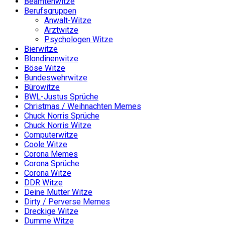
Beamtenwitze
Berufsgruppen
Anwalt-Witze
Arztwitze
Psychologen Witze
Bierwitze
Blondinenwitze
Böse Witze
Bundeswehrwitze
Bürowitze
BWL-Justus Sprüche
Christmas / Weihnachten Memes
Chuck Norris Sprüche
Chuck Norris Witze
Computerwitze
Coole Witze
Corona Memes
Corona Sprüche
Corona Witze
DDR Witze
Deine Mutter Witze
Dirty / Perverse Memes
Dreckige Witze
Dumme Witze