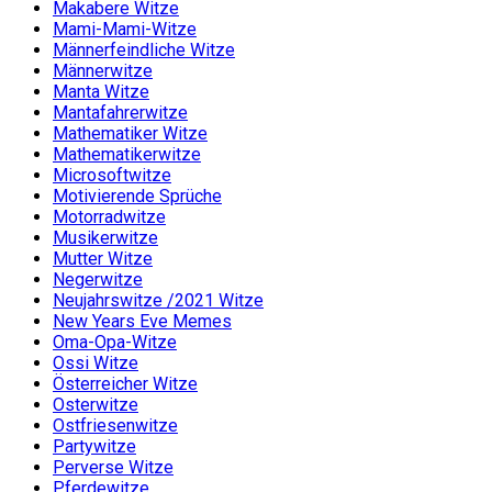
Makabere Witze
Mami-Mami-Witze
Männerfeindliche Witze
Männerwitze
Manta Witze
Mantafahrerwitze
Mathematiker Witze
Mathematikerwitze
Microsoftwitze
Motivierende Sprüche
Motorradwitze
Musikerwitze
Mutter Witze
Negerwitze
Neujahrswitze /2021 Witze
New Years Eve Memes
Oma-Opa-Witze
Ossi Witze
Österreicher Witze
Osterwitze
Ostfriesenwitze
Partywitze
Perverse Witze
Pferdewitze