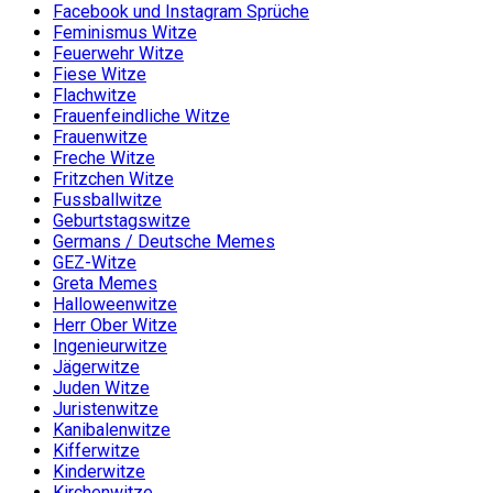
Facebook und Instagram Sprüche
Feminismus Witze
Feuerwehr Witze
Fiese Witze
Flachwitze
Frauenfeindliche Witze
Frauenwitze
Freche Witze
Fritzchen Witze
Fussballwitze
Geburtstagswitze
Germans / Deutsche Memes
GEZ-Witze
Greta Memes
Halloweenwitze
Herr Ober Witze
Ingenieurwitze
Jägerwitze
Juden Witze
Juristenwitze
Kanibalenwitze
Kifferwitze
Kinderwitze
Kirchenwitze