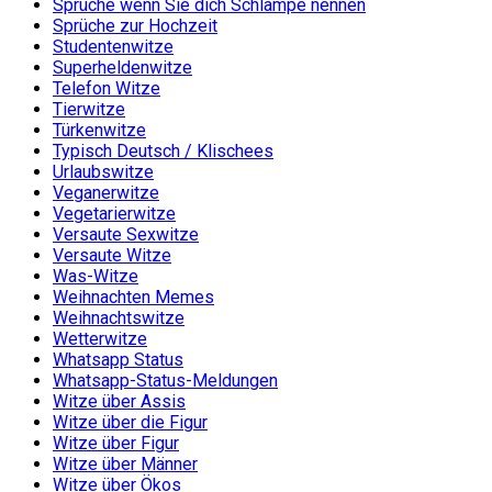
Sprüche wenn Sie dich Schlampe nennen
Sprüche zur Hochzeit
Studentenwitze
Superheldenwitze
Telefon Witze
Tierwitze
Türkenwitze
Typisch Deutsch / Klischees
Urlaubswitze
Veganerwitze
Vegetarierwitze
Versaute Sexwitze
Versaute Witze
Was-Witze
Weihnachten Memes
Weihnachtswitze
Wetterwitze
Whatsapp Status
Whatsapp-Status-Meldungen
Witze über Assis
Witze über die Figur
Witze über Figur
Witze über Männer
Witze über Ökos